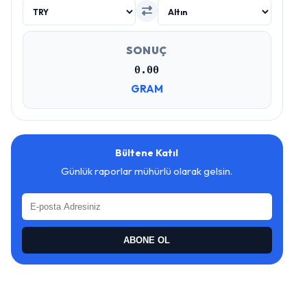
SONUÇ
0.00
GRAM
Bültene Katıl
Günlük raporlar mühürlü olarak gelsin.
ABONE OL