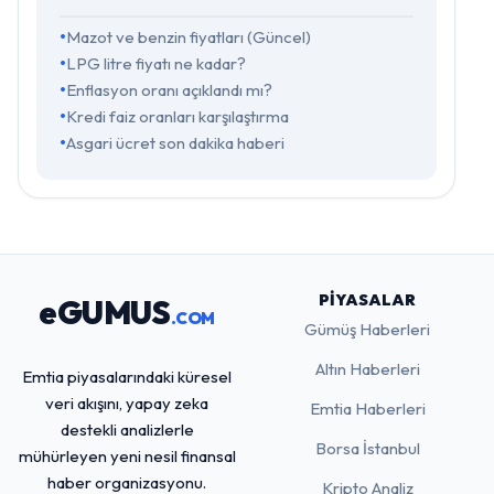
Mazot ve benzin fiyatları (Güncel)
LPG litre fiyatı ne kadar?
Enflasyon oranı açıklandı mı?
Kredi faiz oranları karşılaştırma
Asgari ücret son dakika haberi
PIYASALAR
eGUMUS
.COM
Gümüş Haberleri
Altın Haberleri
Emtia piyasalarındaki küresel
veri akışını, yapay zeka
Emtia Haberleri
destekli analizlerle
Borsa İstanbul
mühürleyen yeni nesil finansal
haber organizasyonu.
Kripto Analiz