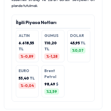
planda tutulmalı.
İlgili Piyasa Notları
ALTIN
GUMUS
DOLAR
6.618,55
110,20
45,95
TL
TL
TL
%0,07
%-0,89
%-1,28
EURO
Brent
Petrol
53,40
TL
98,49
$
%-0,04
%2,59