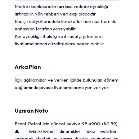
Merkez bankası
adımları kısa vadede oynaklığı
artırabilir; yön rehberi veri akışı olacaktır.
Enerji maliyetlerindeki hareketler hem kur hem de
enflasyon tarafına yansıyabilir.
Kur oynaklığı ithalatçı ve ihracatçı şirketlerin
fiyatlamalarında düzeltmelere neden olabilir.
Arka Plan
İlgili açıklamalar ve veriler, içinde bulunulan dönem
bağlamında piyasa fiyatlamalarına yön veriyor.
Uzman Notu
Brent Petrol
için güncel seviye 98.4900 (%2.59).
▲ Teknik/temel dinamikler takip edilirken,
kademeli strateji ve zararı durdur seviyeleri ön