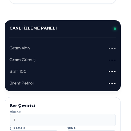
CANLI İZLEME PANELI
Gram Altın
---
Gram Gümüş
---
BIST 100
---
Brent Petrol
---
Kur Çevirici
MIKTAR
ŞURADAN
ŞUNA