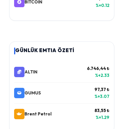
BITCOIN
%+0.12
GÜNLÜK EMTIA ÖZETİ
6.746,44 ₺
ALTIN
%+2.33
97,37 ₺
GUMUS
%+3.07
83,55 ₺
Brent Petrol
%+1.29