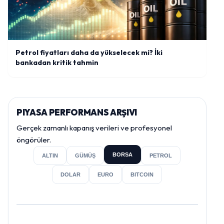
Petrol fiyatları daha da yükselecek mi? İki
bankadan kritik tahmin
PIYASA PERFORMANS ARŞIVI
Gerçek zamanlı kapanış verileri ve profesyonel
öngörüler.
BORSA
ALTIN
GÜMÜŞ
PETROL
DOLAR
EURO
BITCOIN