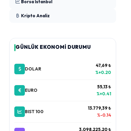
Borsa İstanbul
Kripto Analiz
GÜNLÜK EKONOMİ DURUMU
47,69 ₺
DOLAR
%+0.20
55,13 ₺
EURO
%+0.41
13.779,39 ₺
BIST 100
%-0.14
3.098.225,20 ₺