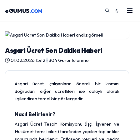
eGUMUS
.COM
Asgari Ücret Son Dakika Haberi
01.02.2026 15:12
•
304 Görüntülenme
Asgari ücret, çalışanların önemli bir kısmını
doğrudan, diğer ücretlileri ise dolaylı olarak
ilgilendiren temel bir göstergedir.
Nasıl Belirlenir?
Asgari Ücret Tespit Komisyonu (İşçi, İşveren ve
Hükümet temsilcileri) tarafından yapılan toplantılar
sonucunda belirlenir. Enflasyon verileri ve geçim