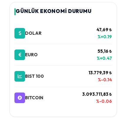
GÜNLÜK EKONOMİ DURUMU
47,69 ₺
DOLAR
%+0.19
55,16 ₺
EURO
%+0.47
13.779,39 ₺
BIST 100
%-0.14
3.093.711,83 ₺
BITCOIN
%-0.06