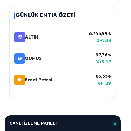
GÜNLÜK EMTIA ÖZETİ
6.745,99 ₺
ALTIN
%+2.33
97,36 ₺
GUMUS
%+3.07
83,55 ₺
Brent Petrol
%+1.29
CANLI İZLEME PANELI