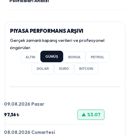
Politikaları Analizi
PIYASA PERFORMANS ARŞIVI
Gerçek zamanlı kapanış verileri ve profesyonel
öngörüler.
GÜMÜŞ
ALTIN
BORSA
PETROL
DOLAR
EURO
BITCOIN
09.08.2026 Pazar
97,36 ₺
▲ %3.07
08.08.2026 Cumartesi