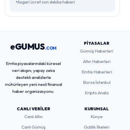
Asgari ücret son dakika haberi
PIYASALAR
eGUMUS
.COM
Gümüş Haberleri
Altın Haberleri
Emtia piyasalarındaki küresel
veri akışını, yapay zeka
Emtia Haberleri
destekli analizlerle
Borsa İstanbul
mühürleyen yeni nesil finansal
haber organizasyonu.
Kripto Analiz
CANLI VERILER
KURUMSAL
Canlı Altın
Künye
Canlı Gümüş
Gizlilik İlkeleri