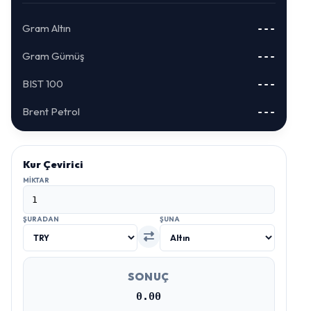
Gram Altın
---
Gram Gümüş
---
BIST 100
---
Brent Petrol
---
Kur Çevirici
MIKTAR
ŞURADAN
ŞUNA
SONUÇ
0.00