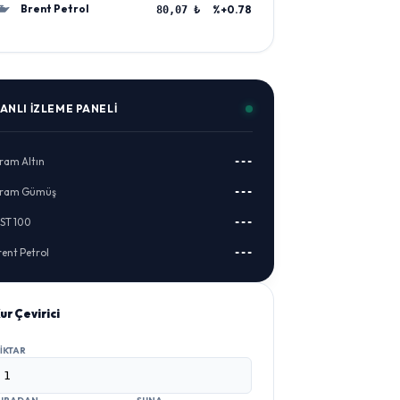
Brent Petrol
%+0.78
80,07 ₺
ANLI İZLEME PANELI
ram Altın
---
ram Gümüş
---
IST 100
---
rent Petrol
---
ur Çevirici
IKTAR