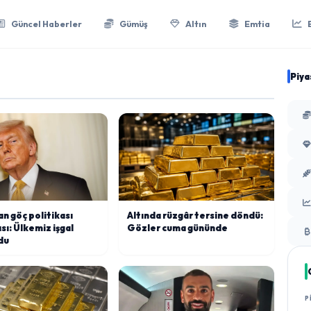
Güncel Haberler
Gümüş
Altın
Emtia
Piya
n göç politikası
Altında rüzgâr tersine döndü:
ı: Ülkemiz işgal
Gözler cuma gününde
du
P