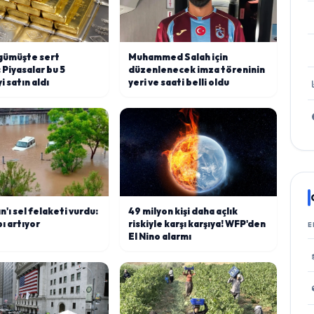
 gümüşte sert
Muhammed Salah için
 Piyasalar bu 5
düzenlenecek imza töreninin
i satın aldı
yeri ve saati belli oldu
n'ı sel felaketi vurdu:
49 milyon kişi daha açlık
ı artıyor
riskiyle karşı karşıya! WFP'den
E
El Nino alarmı