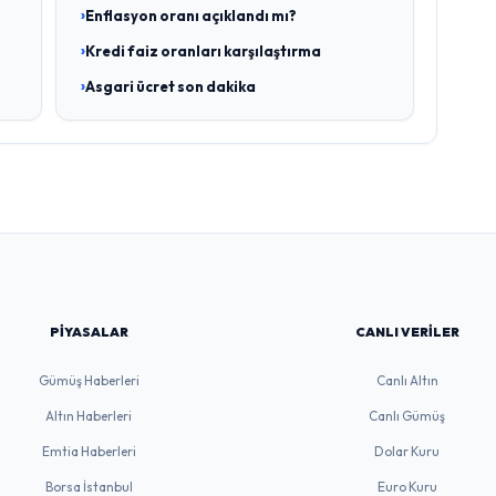
Enflasyon oranı açıklandı mı?
Kredi faiz oranları karşılaştırma
Asgari ücret son dakika
PIYASALAR
CANLI VERILER
Gümüş Haberleri
Canlı Altın
Altın Haberleri
Canlı Gümüş
Emtia Haberleri
Dolar Kuru
Borsa İstanbul
Euro Kuru