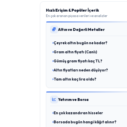
Hızlı Erişim & Popüler İçerik
En çok aranan piyasa verileri ve analizler
Altın ve Değerli Metaller
Çeyrek altın bugün ne kadar?
Gram altın fiyatı (Canlı)
Gümüş gram fiyatı kaç TL?
Altın fiyatları neden düşüyor?
Tam altın kaç lira oldu?
Yatırım ve Borsa
En çok kazandıran hisseler
Borsada bugün hangi kâğıt alınır?