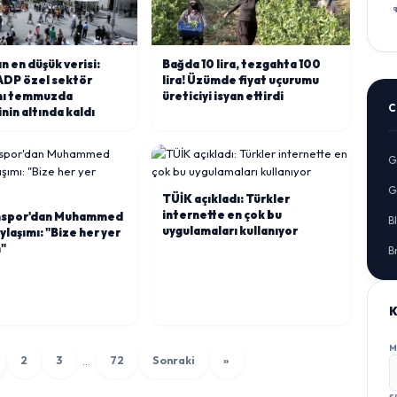
ın en düşük verisi:
Bağda 10 lira, tezgahta 100
ADP özel sektör
lira! Üzümde fiyat uçurumu
mı temmuzda
üreticiyi isyan ettirdi
C
nin altında kaldı
G
G
TÜİK açıkladı: Türkler
internette en çok bu
nspor'dan Muhammed
B
uygulamaları kullanıyor
ylaşımı: "Bize her yer
"
B
K
M
…
2
3
72
Sonraki
»