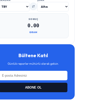
URADAN
ŞUNA
SONUÇ
0.00
GRAM
Bültene Katıl
Günlük raporlar mühürlü olarak gelsin.
ABONE OL