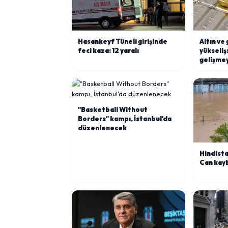
Hasankeyf Tüneli girişinde
Altın ve
feci kaza: 12 yaralı
yükseliş:
gelişmey
"Basketball Without
Borders" kampı, İstanbul'da
düzenlenecek
Hindista
Can kayb