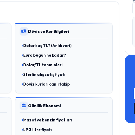
Ş
Döviz ve Kur Bilgileri
Dolar kaç TL? (Anlık veri)
Euro bugün ne kadar?
Dolar/TL tahminleri
Sterlin alış satış fiyatı
Döviz kurları canlı takip
Günlük Ekonomi
Mazot ve benzin fiyatları
LPG litre fiyatı