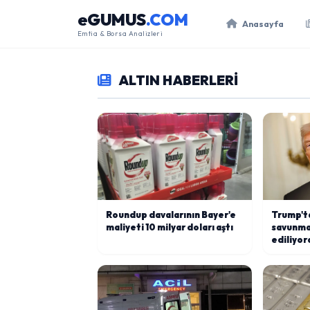
eGUMUS
.COM
Anasayfa
Emtia & Borsa Analizleri
ALTIN HABERLERİ
Roundup davalarının Bayer'e
Trump'ta
maliyeti 10 milyar doları aştı
savunmas
ediliyor