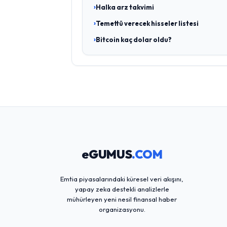
Halka arz takvimi
Temettü verecek hisseler listesi
Bitcoin kaç dolar oldu?
eGUMUS
.COM
Emtia piyasalarındaki küresel veri akışını,
yapay zeka destekli analizlerle
mühürleyen yeni nesil finansal haber
organizasyonu.