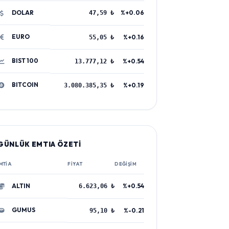
DOLAR
%+0.06
47,59 ₺
EURO
%+0.16
55,05 ₺
BIST 100
%+0.54
13.777,12 ₺
BITCOIN
%+0.19
3.080.385,35 ₺
GÜNLÜK EMTIA ÖZETİ
MTIA
FIYAT
DEĞIŞIM
ALTIN
%+0.54
6.623,06 ₺
GUMUS
%-0.21
95,10 ₺