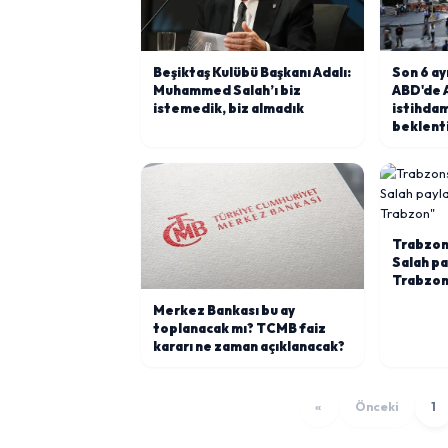
Beşiktaş Kulübü Başkanı Adalı:
Son 6 ay
Muhammed Salah’ı biz
ABD'de 
istemedik, biz almadık
istihda
beklenti
Trabzo
Salah pa
Trabzon
Merkez Bankası bu ay
toplanacak mı? TCMB faiz
kararı ne zaman açıklanacak?
«
Önceki
1