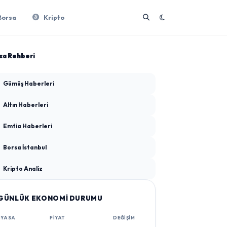
Borsa
Kripto
sa Rehberi
Gümüş Haberleri
Altın Haberleri
Emtia Haberleri
Borsa İstanbul
Kripto Analiz
GÜNLÜK EKONOMİ DURUMU
IYASA
FIYAT
DEĞIŞIM