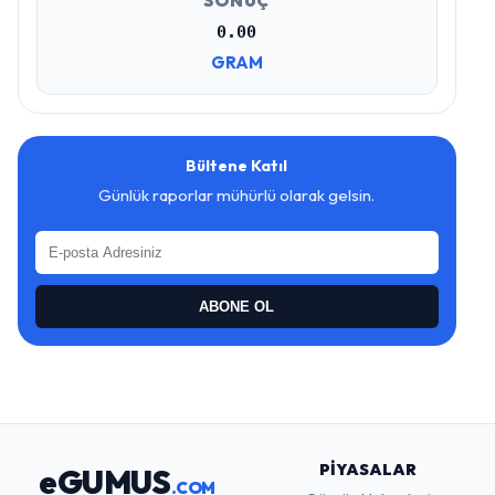
SONUÇ
0.00
GRAM
Bültene Katıl
Günlük raporlar mühürlü olarak gelsin.
ABONE OL
PIYASALAR
eGUMUS
.COM