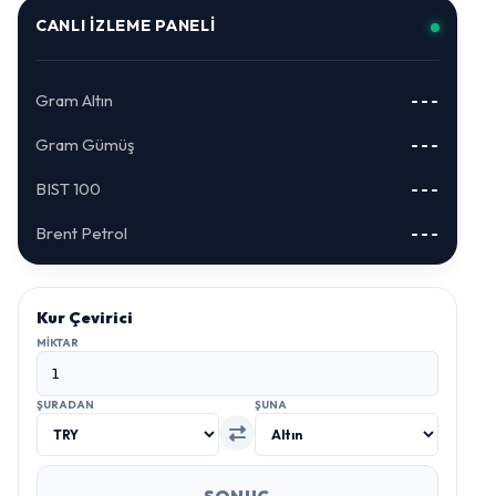
CANLI İZLEME PANELI
Gram Altın
---
Gram Gümüş
---
BIST 100
---
Brent Petrol
---
Kur Çevirici
MIKTAR
ŞURADAN
ŞUNA