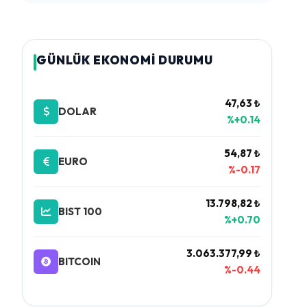
GÜNLÜK EKONOMİ DURUMU
47,63 ₺
DOLAR
%+0.14
54,87 ₺
EURO
%-0.17
13.798,82 ₺
BIST 100
%+0.70
3.063.377,99 ₺
BITCOIN
%-0.44