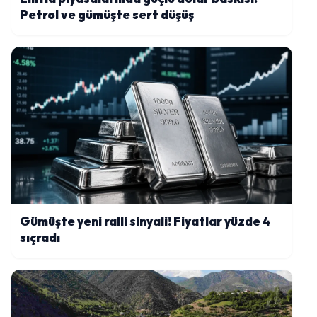
Petrol ve gümüşte sert düşüş
Gümüşte yeni ralli sinyali! Fiyatlar yüzde 4
sıçradı