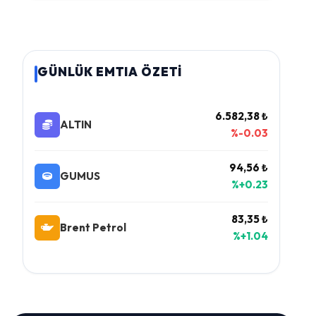
GÜNLÜK EMTIA ÖZETİ
6.582,38 ₺
ALTIN
%-0.03
94,56 ₺
GUMUS
%+0.23
83,35 ₺
Brent Petrol
%+1.04