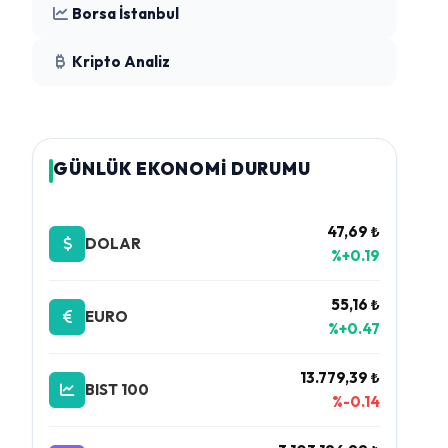
Borsa İstanbul
Kripto Analiz
GÜNLÜK EKONOMİ DURUMU
47,69 ₺
DOLAR
%+0.19
55,16 ₺
EURO
%+0.47
13.779,39 ₺
BIST 100
%-0.14