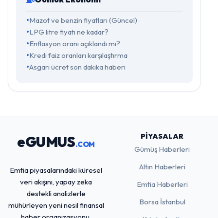
Mazot ve benzin fiyatları (Güncel)
LPG litre fiyatı ne kadar?
Enflasyon oranı açıklandı mı?
Kredi faiz oranları karşılaştırma
Asgari ücret son dakika haberi
PIYASALAR
eGUMUS
.COM
Gümüş Haberleri
Altın Haberleri
Emtia piyasalarındaki küresel
veri akışını, yapay zeka
Emtia Haberleri
destekli analizlerle
Borsa İstanbul
mühürleyen yeni nesil finansal
haber organizasyonu.