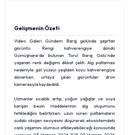
Gelişmenin Özeti
Video Galeri Gündem Baraj gölünde şaşırtan
görüntü: Rengi kahverengiye döndü
Gümüşhane'de bulunan Torul Baraj Gölü'nde
yaşanan renk değişimi dikkat çekti. Alg patlaması
nedeniyle göl yüzeyi yeşilden koyu kahverengiye
dönerken, ortaya çıkan görüntüler dron
kamerasıyla kaydedildi.
Uzmanlar sıcaklık artışı, yoğun yağışlar ve suya
karışan besin maddelerinin alg oluşumunu
tetiklediğini belirtirken, uzun süren patlamaların
sudaki oksijen seviyesini düşürerek ekosistemdeki
canlı yaşamını olumsuz etkileyebileceği konusunda
uyarıyor. 03 Haziran 2026 11:13 03 Haziran 2026