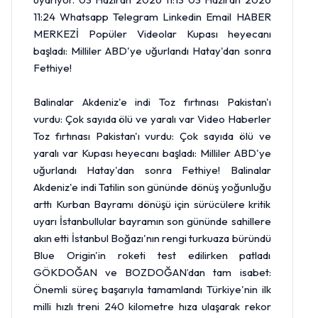
11:24 Whatsapp Telegram Linkedin Email HABER
MERKEZİ Popüler Videolar Kupası heyecanı
başladı: Milliler ABD'ye uğurlandı Hatay'dan sonra
Fethiye!
Balinalar Akdeniz'e indi Toz fırtınası Pakistan'ı
vurdu: Çok sayıda ölü ve yaralı var Video Haberler
Toz fırtınası Pakistan'ı vurdu: Çok sayıda ölü ve
yaralı var Kupası heyecanı başladı: Milliler ABD'ye
uğurlandı Hatay'dan sonra Fethiye! Balinalar
Akdeniz'e indi Tatilin son gününde dönüş yoğunluğu
arttı Kurban Bayramı dönüşü için sürücülere kritik
uyarı İstanbullular bayramın son gününde sahillere
akın etti İstanbul Boğazı'nın rengi turkuaza büründü
Blue Origin'in roketi test edilirken patladı
GÖKDOĞAN ve BOZDOĞAN’dan tam isabet:
Önemli süreç başarıyla tamamlandı Türkiye'nin ilk
milli hızlı treni 240 kilometre hıza ulaşarak rekor