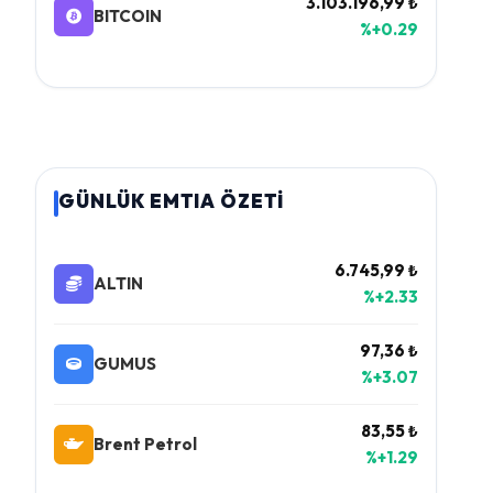
3.103.196,99 ₺
BITCOIN
%+0.29
GÜNLÜK EMTIA ÖZETİ
6.745,99 ₺
ALTIN
%+2.33
97,36 ₺
GUMUS
%+3.07
83,55 ₺
Brent Petrol
%+1.29