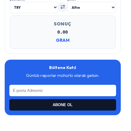
SONUÇ
0.00
GRAM
Bültene Katıl
Günlük raporlar mühürlü olarak gelsin.
ABONE OL