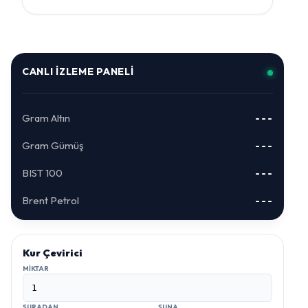
CANLI İZLEME PANELI
Gram Altın
---
Gram Gümüş
---
BIST 100
---
Brent Petrol
---
Kur Çevirici
MIKTAR
ŞURADAN
ŞUNA