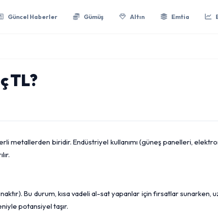
Güncel Haberler
Gümüş
Altın
Emtia
ç TL?
i metallerden biridir. Endüstriyel kullanımı (güneş panelleri, elektro
lır.
ynaktır). Bu durum, kısa vadeli al-sat yapanlar için fırsatlar sunarken, 
niyle potansiyel taşır.