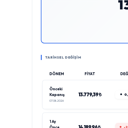
1
TARİHSEL DEĞİŞİM
DÖNEM
FİYAT
DEĞ
Önceki
13.779,39 ₺
Kapanış
0
07.08.2026
1 Ay
14.189,96 ₺
Önce
-2