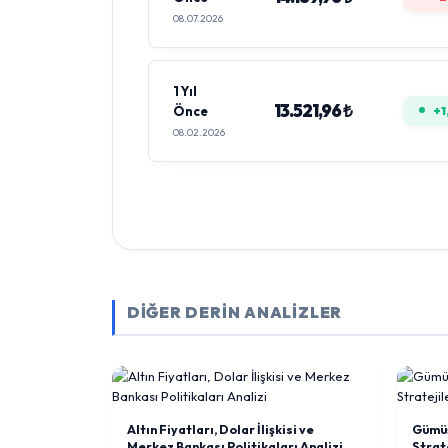
08.07.2026
1 Yıl
13.521,96 ₺
Önce
+1
08.02.2026
DİĞER DERİN ANALİZLER
Altın Fiyatları, Dolar İlişkisi ve
Gümüş
Merkez Bankası Politikaları Analizi
Strate