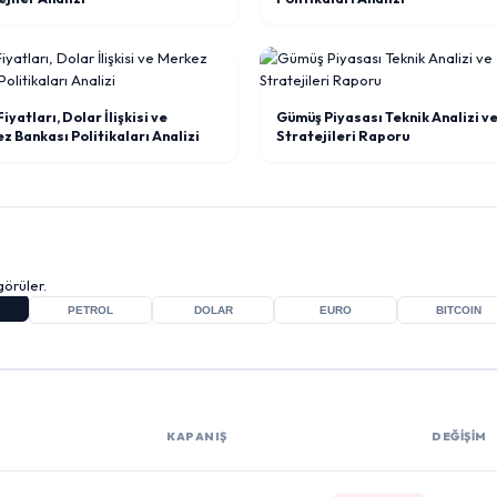
Fiyatları, Dolar İlişkisi ve
Gümüş Piyasası Teknik Analizi v
z Bankası Politikaları Analizi
Stratejileri Raporu
örüler.
PETROL
DOLAR
EURO
BITCOIN
KAPANIŞ
DEĞİŞİM