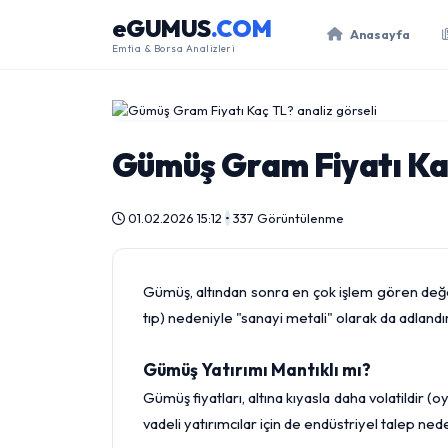
eGUMUS
.COM
Anasayfa
Emtia & Borsa Analizleri
Gümüş Gram Fiyatı Ka
01.02.2026 15:12
•
337 Görüntülenme
Gümüş, altından sonra en çok işlem gören değerl
tıp) nedeniyle "sanayi metali" olarak da adlandırı
Gümüş Yatırımı Mantıklı mı?
Gümüş fiyatları, altına kıyasla daha volatildir (o
vadeli yatırımcılar için de endüstriyel talep nede