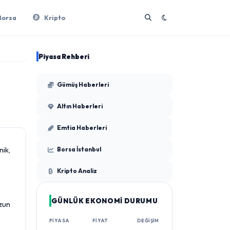
Borsa
Kripto
Piyasa Rehberi
Gümüş Haberleri
Altın Haberleri
Emtia Haberleri
nik,
Borsa İstanbul
Kripto Analiz
GÜNLÜK EKONOMİ DURUMU
uzun
PIYASA
FIYAT
DEĞIŞIM