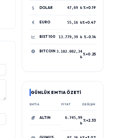
DOLAR
%+0.19
47,69 ₺
EURO
%+0.47
55,16 ₺
BIST 100
%-0.14
13.779,39 ₺
BITCOIN
3.102.002,34
%+0.25
₺
GÜNLÜK EMTIA ÖZETİ
EMTIA
FIYAT
DEĞIŞIM
ALTIN
6.745,99
%+2.33
₺
GUMUS
%+3.07
97,36 ₺