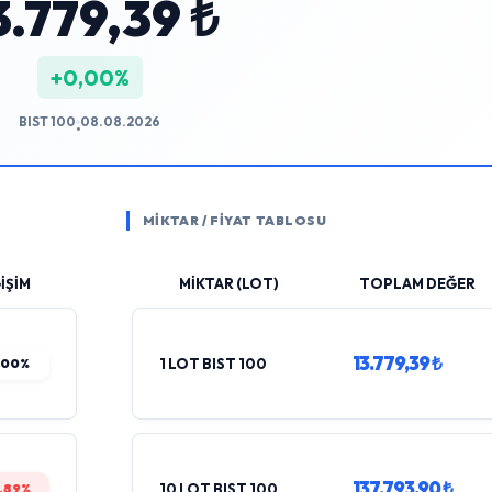
3.779,39 ₺
+0,00%
BIST 100
08.08.2026
•
MİKTAR / FİYAT TABLOSU
İŞİM
MİKTAR (LOT)
TOPLAM DEĞER
13.779,39 ₺
,00%
1 LOT BIST 100
137.793,90 ₺
,89%
10 LOT BIST 100