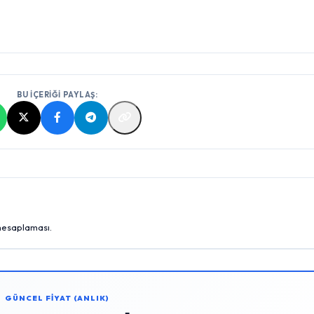
BU İÇERİĞİ PAYLAŞ:
 hesaplaması.
GÜNCEL FİYAT (ANLIK)