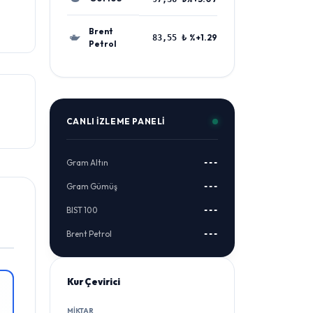
Brent
%+1.29
83,55 ₺
Petrol
CANLI İZLEME PANELI
Gram Altın
---
Gram Gümüş
---
BIST 100
---
Brent Petrol
---
Kur Çevirici
MIKTAR