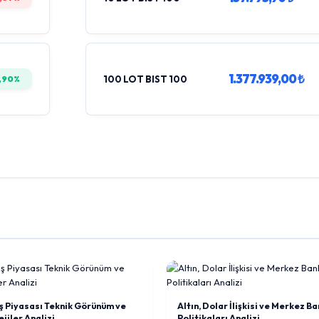
1.377.939,00 ₺
,90%
100 LOT BIST 100
 Piyasası Teknik Görünüm ve
Altın, Dolar İlişkisi ve Merkez B
jiler Analizi
Politikaları Analizi