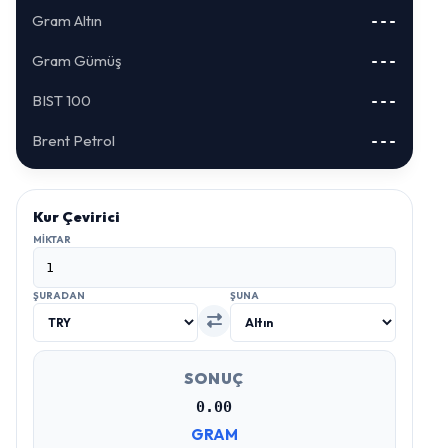
Gram Altın
---
Gram Gümüş
---
BIST 100
---
Brent Petrol
---
Kur Çevirici
MIKTAR
ŞURADAN
ŞUNA
SONUÇ
0.00
GRAM