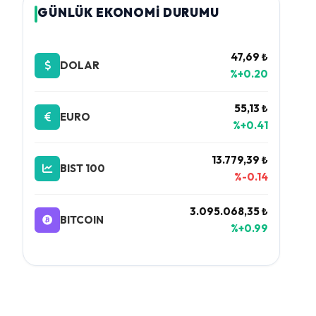
GÜNLÜK EKONOMİ DURUMU
47,69 ₺
DOLAR
%+0.20
55,13 ₺
EURO
%+0.41
13.779,39 ₺
BIST 100
%-0.14
3.095.068,35 ₺
BITCOIN
%+0.99