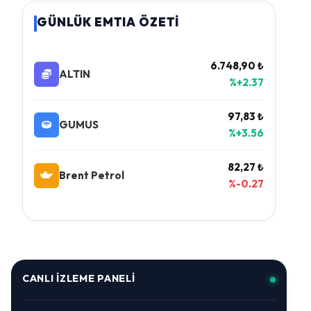
GÜNLÜK EMTIA ÖZETİ
6.748,90 ₺
ALTIN
%+2.37
97,83 ₺
GUMUS
%+3.56
82,27 ₺
Brent Petrol
%-0.27
CANLI İZLEME PANELI