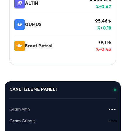
ALTIN
%+0.67
95,46 ₺
GUMUS
%+0.18
79,11 ₺
Brent Petrol
%-0.43
CANLI İZLEME PANELI
Gram Altın
---
Gram Gümüş
---