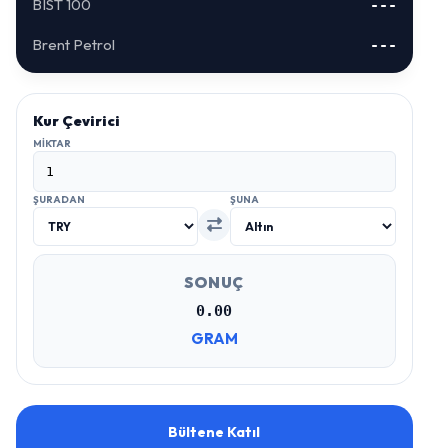
BIST 100
---
Brent Petrol
---
Kur Çevirici
MIKTAR
ŞURADAN
ŞUNA
SONUÇ
0.00
GRAM
Bültene Katıl