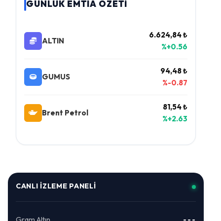
GÜNLÜK EMTIA ÖZETİ
6.624,84 ₺
ALTIN
%+0.56
94,48 ₺
GUMUS
%-0.87
81,54 ₺
Brent Petrol
%+2.63
CANLI İZLEME PANELI
Gram Altın
---