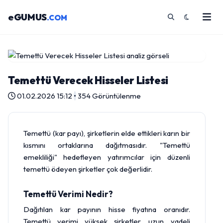
eGUMUS
.COM
Temettü Verecek Hisseler Listesi
01.02.2026 15:12
•
354 Görüntülenme
Temettü (kar payı), şirketlerin elde ettikleri karın bir
kısmını ortaklarına dağıtmasıdır. "Temettü
emekliliği" hedefleyen yatırımcılar için düzenli
temettü ödeyen şirketler çok değerlidir.
Temettü Verimi Nedir?
Dağıtılan kar payının hisse fiyatına oranıdır.
Temettü verimi yüksek şirketler, uzun vadeli