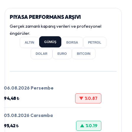
PIYASA PERFORMANS ARŞIVI
Gerçek zamanlı kapanış verileri ve profesyonel
öngörüler.
GÜMÜŞ
ALTIN
BORSA
PETROL
DOLAR
EURO
BITCOIN
06.08.2026 Persembe
94,48 ₺
▼ %0.87
05.08.2026 Carsamba
95,42 ₺
▲ %0.19