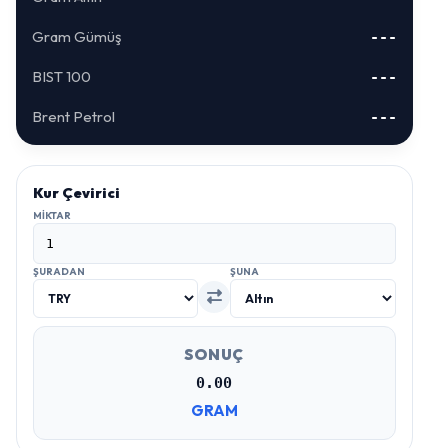
Gram Gümüş
---
BIST 100
---
Brent Petrol
---
Kur Çevirici
MIKTAR
ŞURADAN
ŞUNA
SONUÇ
0.00
GRAM