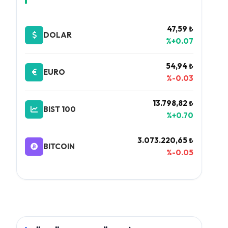
47,59 ₺
DOLAR
%+0.07
54,94 ₺
EURO
%-0.03
13.798,82 ₺
BIST 100
%+0.70
3.073.220,65 ₺
BITCOIN
%-0.05