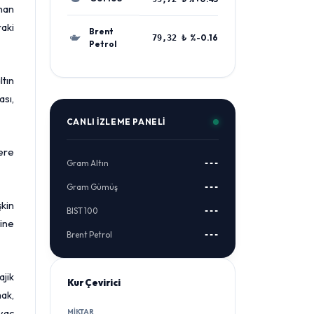
nan
raki
Brent
%-0.16
79,32 ₺
Petrol
tın
ası,
CANLI İZLEME PANELI
tere
Gram Altın
---
Gram Gümüş
---
kin
BIST 100
---
ine
Brent Petrol
---
ajik
Kur Çevirici
mak,
iyaç
MIKTAR