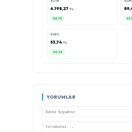
ALTIN
GUM
6.198,27
89
TL
%0,75
%1,
EURO
53,74
TL
%0,33
YORUMLAR