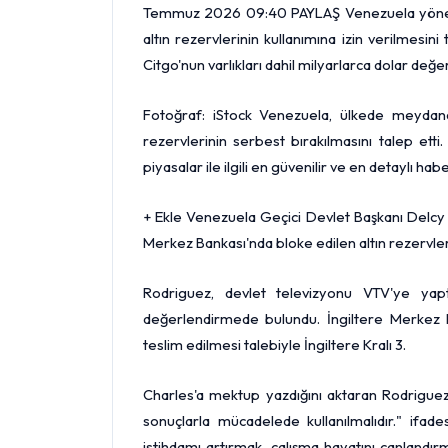
Temmuz 2026 09:40 PAYLAŞ Venezuela yönetimi
altın
rezervlerinin kullanımına izin verilmesini 
Citgo'nun varlıkları dahil milyarlarca
dolar
değeri
Fotoğraf: iStock Venezuela, ülkede meydana
rezervlerinin serbest bırakılmasını talep etti
piyasalar ile ilgili en güvenilir ve en detaylı habe
+ Ekle Venezuela Geçici Devlet Başkanı Delcy 
Merkez Bankası
'nda bloke edilen altın rezervler
Rodriguez, devlet televizyonu VTV'ye yapt
değerlendirmede bulundu. İngiltere Merkez Ba
teslim edilmesi talebiyle İngiltere Kralı 3.
Charles'a mektup yazdığını aktaran Rodriguez, 
sonuçlarla mücadelede kullanılmalıdır." ifade
istihdamı artırmak, çalışma hayatını canlandır