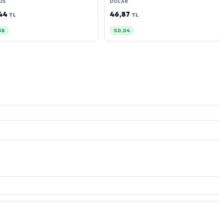
US
DOLAR
,44
46,87
TL
TL
38
%0,04