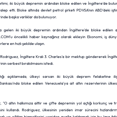
, iki büyük depremin ardından bloke edilen ve İngiltere'de bulu
talep etti. Bloke altında devlet
petrol
şirketi PDVSA'nın ABD'deki işti
nde başka varlıklar da bulunuyor.
 gelen iki büyük depremin ardından İngiltere'de bloke edilen al
. .COM'u öncelikli haber kaynağınız olarak ekleyin Ekonomi, iş düny
rlere en hızlı şekilde ulaşın.
Rodriguez, İngiltere Kralı 3. Charles'a bir mektup göndererek İngil
inin serbest bırakılmasını istedi.
ığı açıklamada, ülkeyi sarsan iki büyük deprem felaketine iliş
nkası'nda bloke edilen Venezuela'ya ait altın rezervlerinin ülkes
"O altın halkımıza aittir ve çifte depremin yol açtığı korkunç ve tr
sini kullandı. Rodriguez, ülkesinin yeniden imar sürecini hızlandır
mak ve eğitim hizmetlerini yeniden ayağa kaldırmak için bu lara iht