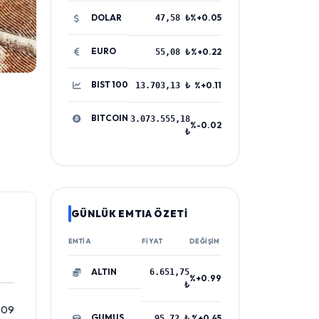
DOLAR
%+0.05
47,58 ₺
EURO
%+0.22
55,08 ₺
BIST 100
%+0.11
13.703,13 ₺
BITCOIN
3.073.555,18
%-0.02
₺
GÜNLÜK EMTIA ÖZETİ
EMTIA
FIYAT
DEĞIŞIM
ALTIN
6.651,75
%+0.99
₺
, 09
GUMUS
%+0.45
95,72 ₺