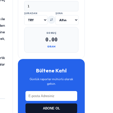
ŞURADAN
ŞUNA
 ile
iden
ine
SONUÇ
rek,
0.00
GRAM
rlık
alar
Bültene Katıl
Günlük raporlar mühürlü olarak
gelsin.
ABONE OL