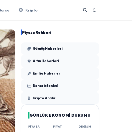
Borsa
Kripto
Piyasa Rehberi
Gümüş Haberleri
Altın Haberleri
Emtia Haberleri
Borsa İstanbul
Kripto Analiz
GÜNLÜK EKONOMİ DURUMU
PIYASA
FIYAT
DEĞIŞIM