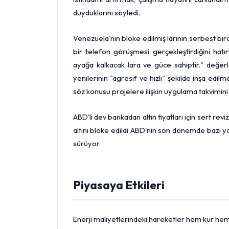
duyduklarını söyledi.
Venezuela'nın bloke edilmiş larının serbest bıra
bir telefon görüşmesi gerçekleştirdiğini hatı
ayağa kalkacak lara ve güce sahiptir." değer
yenilerinin "agresif ve hızlı" şekilde inşa edi
söz konusu projelere ilişkin uygulama takvimini
ABD'li dev bankadan altın fiyatları için sert revi
altını bloke edildi ABD'nin son dönemde bazı y
sürüyor.
Piyasaya Etkileri
Enerji maliyetlerindeki hareketler hem kur hem 