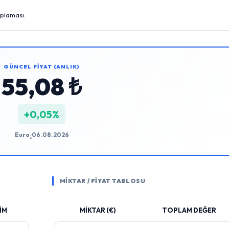
aplaması.
GÜNCEL FİYAT (ANLIK)
55,08 ₺
+0,05%
Euro
06.08.2026
•
MİKTAR / FİYAT TABLOSU
İM
MİKTAR (€)
TOPLAM DEĞER