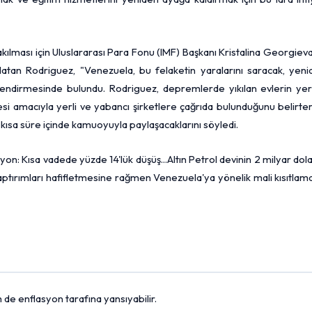
kılması için Uluslararası Para Fonu (IMF) Başkanı Kristalina Georgieva
rlatan Rodriguez, "Venezuela, bu felaketin yaralarını saracak, yen
lendirmesinde bulundu. Rodriguez, depremlerde yıkılan evlerin yer
lmesi amacıyla yerli ve yabancı şirketlere çağrıda bulunduğunu belirte
 kısa süre içinde kamuoyuyla paylaşacaklarını söyledi.
zyon: Kısa vadede yüzde 14'lük düşüş...Altın Petrol devinin 2 milyar dola
aptırımları hafifletmesine rağmen Venezuela'ya yönelik mali kısıtlam
de enflasyon tarafına yansıyabilir.