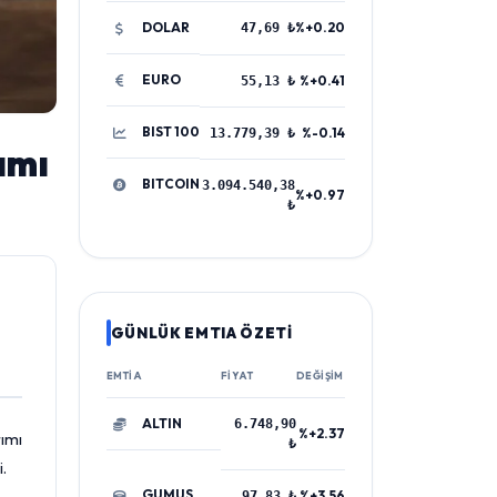
DOLAR
%+0.20
47,69 ₺
EURO
%+0.41
55,13 ₺
BIST 100
%-0.14
13.779,39 ₺
ımı
BITCOIN
3.094.540,38
%+0.97
₺
GÜNLÜK EMTIA ÖZETİ
EMTIA
FIYAT
DEĞIŞIM
ALTIN
6.748,90
%+2.37
rımı
₺
.
GUMUS
%+3.56
97,83 ₺