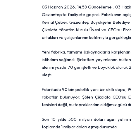
03 Haziran 2026, 14:58 Güncelleme : 03 Hazira
Gaziantep’te faaliyete geçirdi. Fabrikanın açıl
Kemal Çeber, Gaziantep Büyükşehir Belediye B
Çikolata Yönetim Kurulu Üyesi ve CEO’su Erdoğ
ortakları ve çalışanlarının katılımıyla gerçekleştiri
Yeni fabrika, tamamı özkaynaklarla karşılanan 
istihdam sağlandı. Şirketten yayımlanan bülten
alanını yüzde 70 genişletti ve büyüklük olarak
ulaştı.
Fabrikada 90 bin paletlik yeni bir akıllı depo, 
robotlar bulunuyor. Şölen Çikolata CEO’su 
tesisleri değil, bu topraklardan aldığımız gücü 
Son 10 yılda 500 milyon doları aşan yatırım
toplamda 1 milyar doları aşmış durumda.