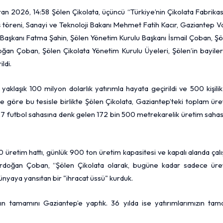
n 2026, 14:58 Şölen Çikolata, üçüncü “Türkiye’nin Çikolata Fabrikas
ış töreni, Sanayi ve Teknoloji Bakanı Mehmet Fatih Kacır, Gaziantep Va
aşkanı Fatma Şahin, Şölen Yönetim Kurulu Başkanı İsmail Çoban, Şö
an Çoban, Şölen Çikolata Yönetim Kurulu Üyeleri, Şölen’in bayileri
ldi.
yaklaşık 100 milyon dolarlık yatırımla hayata geçirildi ve 500 kişili
e göre bu tesisle birlikte Şölen Çikolata, Gaziantep’teki toplam ür
 27 futbol sahasına denk gelen 172 bin 500 metrekarelik üretim saha
90 üretim hattı, günlük 900 ton üretim kapasitesi ve kapalı alanda çal
Erdoğan Çoban, “Şölen Çikolata olarak, bugüne kadar sadece üre
dünyaya yansıtan bir "ihracat üssü" kurduk.
ın tamamını Gaziantep’e yaptık. 36 yılda ise yatırımlarımızın tam