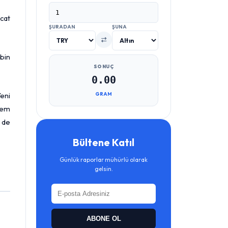
acat
ŞURADAN
ŞUNA
bin
SONUÇ
0.00
Yeni
GRAM
hem
m de
Bültene Katıl
Günlük raporlar mühürlü olarak
gelsin.
ABONE OL