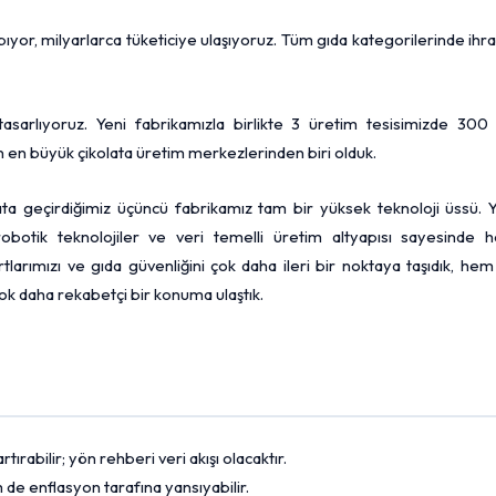
ıyor, milyarlarca tüketiciye ulaşıyoruz. Tüm gıda kategorilerinde ihr
arlıyoruz. Yeni fabrikamızla birlikte 3 üretim tesisimizde 300 
 en büyük çikolata üretim merkezlerinden biri olduk.
ata geçirdiğimiz üçüncü fabrikamız tam bir yüksek teknoloji üssü. 
 robotik teknolojiler ve veri temelli üretim altyapısı sayesinde 
rtlarımızı ve gıda güvenliğini çok daha ileri bir noktaya taşıdık, he
 çok daha rekabetçi bir konuma ulaştık.
tırabilir; yön rehberi veri akışı olacaktır.
de enflasyon tarafına yansıyabilir.