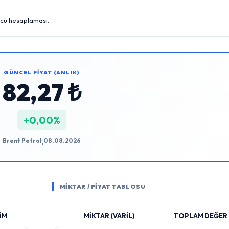
gücü hesaplaması.
GÜNCEL FİYAT (ANLIK)
82,27 ₺
+0,00%
Brent Petrol
08.08.2026
•
MİKTAR / FİYAT TABLOSU
İM
MİKTAR (VARİL)
TOPLAM DEĞER