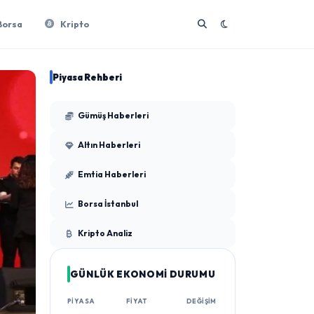
Borsa
Kripto
Piyasa Rehberi
Gümüş Haberleri
Altın Haberleri
Emtia Haberleri
Borsa İstanbul
Kripto Analiz
GÜNLÜK EKONOMİ DURUMU
PIYASA
FIYAT
DEĞIŞIM