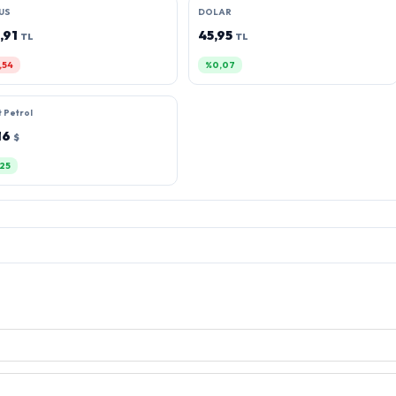
US
DOLAR
,91
45,95
TL
TL
,54
%0,07
 Petrol
16
$
25