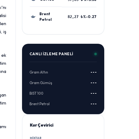
ı”nı
Brent
lisi
%-0.27
82,27 ₺
Petrol
len
, iş
CANLI İZLEME PANELI
k ek
etim
sına
Gram Altın
---
Gram Gümüş
---
BIST 100
---
ışan
tim
Brent Petrol
---
Kur Çevirici
amı
MIKTAR