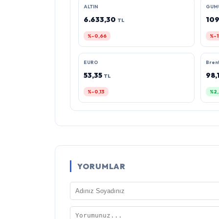
ALTIN
GUM
6.633,30
109
TL
%-0,66
%-1
EURO
Brent
53,35
98,
TL
%-0,13
%2,
YORUMLAR