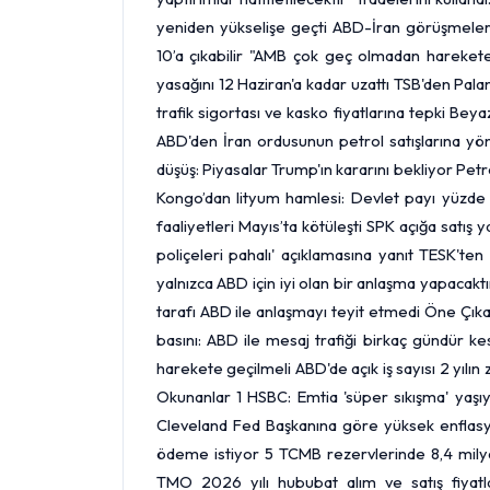
yeniden yükselişe geçti ABD-İran görüşmeleri
10’a çıkabilir "AMB çok geç olmadan harekete 
yasağını 12 Haziran'a kadar uzattı TSB'den Pala
trafik sigortası ve kasko fiyatlarına tepki Bey
ABD'den İran ordusunun petrol satışlarına yöne
düşüş: Piyasalar Trump'ın kararını bekliyor Pe
Kongo’dan lityum hamlesi: Devlet payı yüzde 
faaliyetleri Mayıs’ta kötüleşti SPK açığa satış 
poliçeleri pahalı' açıklamasına yanıt TESK'ten
yalnızca ABD için iyi olan bir anlaşma yapacakt
tarafı ABD ile anlaşmayı teyit etmedi Öne Çıka
basını: ABD ile mesaj trafiği birkaç gündür 
harekete geçilmeli ABD'de açık iş sayısı 2 yı
Okunanlar 1 HSBC: Emtia 'süper sıkışma' yaşı
Cleveland Fed Başkanına göre yüksek enflasyo
ödeme istiyor 5
TCMB
rezervlerinde 8,4 mil
TMO 2026 yılı hububat alım ve satış fiyatla