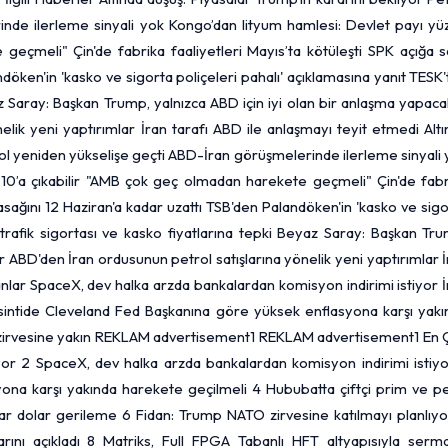
nde ilerleme sinyali yok Kongo’dan lityum hamlesi: Devlet payı yü
geçmeli" Çin'de fabrika faaliyetleri Mayıs’ta kötüleşti SPK açığa s
ndöken'in 'kasko ve sigorta poliçeleri pahalı' açıklamasına yanıt TESK
az Saray: Başkan Trump, yalnızca ABD için iyi olan bir anlaşma yapaca
lik yeni yaptırımlar İran tarafı ABD ile anlaşmayı teyit etmedi Alt
trol yeniden yükselişe geçti ABD-İran görüşmelerinde ilerleme sinyali
10’a çıkabilir "AMB çok geç olmadan harekete geçmeli" Çin'de fabr
yasağını 12 Haziran'a kadar uzattı TSB'den Palandöken'in 'kasko ve sig
 trafik sigortası ve kasko fiyatlarına tepki Beyaz Saray: Başkan Tr
ır ABD'den İran ordusunun petrol satışlarına yönelik yeni yaptırımlar 
nlar SpaceX, dev halka arzda bankalardan komisyon indirimi istiyor 
kesintide Cleveland Fed Başkanına göre yüksek enflasyona karşı yakı
lın zirvesine yakın REKLAM advertisement1 REKLAM advertisement1 En
yor 2 SpaceX, dev halka arzda bankalardan komisyon indirimi istiyo
na karşı yakında harekete geçilmeli 4 Hububatta çiftçi prim ve pe
yar
dolar
gerileme 6 Fidan: Trump NATO zirvesine katılmayı planlıyo
rını açıkladı 8 Matriks, Full FPGA Tabanlı HFT altyapısıyla serm