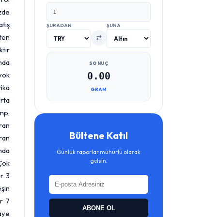
zde
atış
ŞURADAN
ŞUNA
'ten
ktır
ında
SONUÇ
 yok
0.00
ika
GRAM
orta
ump,
İran
Bültene Katıl
İran
nda
Günlük raporlar mühürlü olarak
gelsin.
 Çok
r 3
şin
r 7
ABONE OL
aye