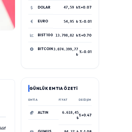
DOLAR
%+0.07
47,59 ₺
EURO
%-0.01
54,95 ₺
BIST 100
%+0.70
13.798,82 ₺
BITCOIN
3.074.399,77
%-0.01
₺
GÜNLÜK EMTIA ÖZETİ
EMTIA
FIYAT
DEĞIŞIM
ALTIN
6.618,45
%+0.47
₺
klif
GUMUS
%-1.09
94,27 ₺