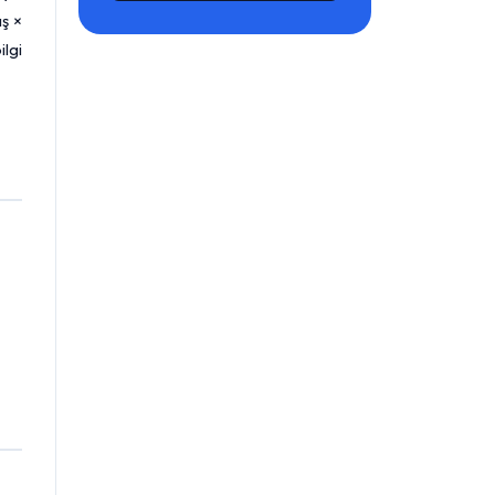
ış ×
ilgi