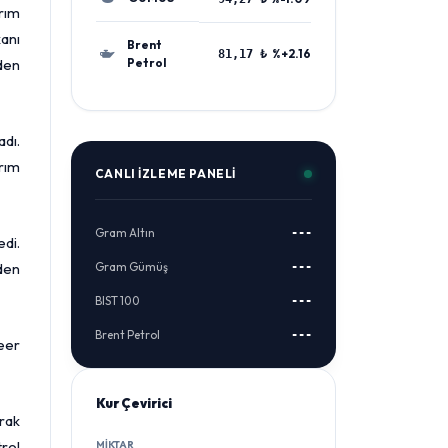
rım
kanı
Brent
%+2.16
81,17 ₺
iden
Petrol
dı.
rım
CANLI İZLEME PANELI
Gram Altın
---
edi.
nden
Gram Gümüş
---
BIST 100
---
Brent Petrol
---
eer
Kur Çevirici
rak
rol
MIKTAR