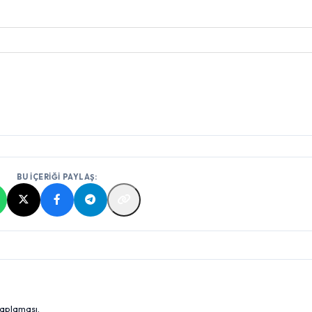
BU İÇERİĞİ PAYLAŞ:
saplaması.