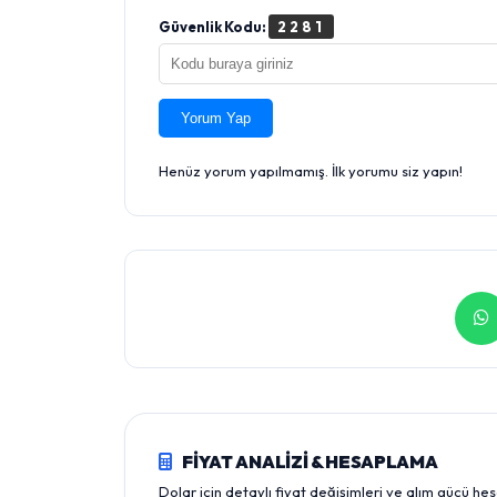
Güvenlik Kodu:
2281
Yorum Yap
Henüz yorum yapılmamış. İlk yorumu siz yapın!
FİYAT ANALİZİ & HESAPLAMA
Dolar için detaylı fiyat değişimleri ve alım gücü he