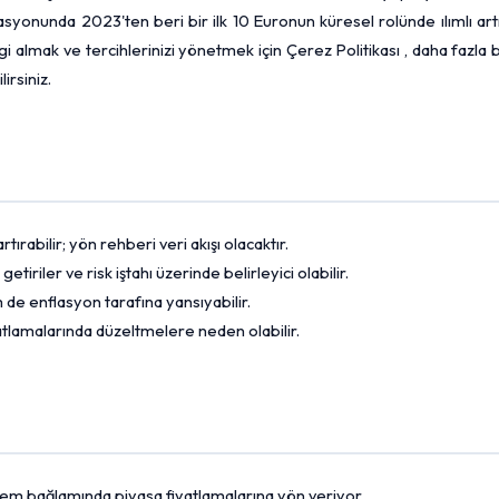
syonunda 2023'ten beri bir ilk 10 Euronun küresel rolünde ılımlı art
lgi almak ve tercihlerinizi yönetmek için Çerez Politikası , daha fazla b
irsiniz.
ırabilir; yön rehberi veri akışı olacaktır.
iriler ve risk iştahı üzerinde belirleyici olabilir.
de enflasyon tarafına yansıyabilir.
fiyatlamalarında düzeltmelere neden olabilir.
dönem bağlamında piyasa fiyatlamalarına yön veriyor.