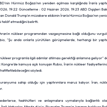
D'nin Hürmüz Boğazı'nın yeniden açılması karşılığında İran'a yaptı
n 2026, 19:22 Güncelleme : 02 Haziran 2026, 19:23 ABD Dışişleri Ba
şkan Donald Trump'ın müzakere ekibinin İran'a Hürmüz Boğazı'nın yen
 teklif etmediğini belirtti.
 Tahran'ın nükleer programından vazgeçmesine bağlı olduğunu vurgula
o, "Şu anda onlarla yürütülen görüşmelerde, herhangi bir yaptı
kleer programla ilgili adımlar atılması gerektiği anlamına geliyor" d
z Kongre'de kamuya açık konuşan Rubio, İran'ın nükleer faaliyetleri
fifletilebileceğini söyledi.
ş uranyuma sahip olduğu için yaptırımlara maruz kalıyor. İran, nükl
r.
erlerse, taahhütleri ve anlaşmalara uymalarıyla bağlantılı ola
ı. İlgili Haberler Altında düşüş: Piyasalar Trump'ın kararını bekliyor
Pet