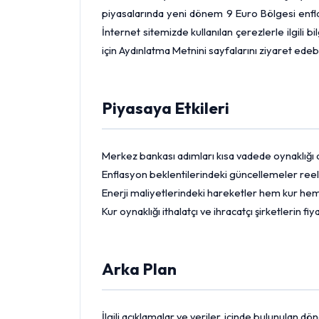
piyasalarında yeni dönem 9
Euro
Bölgesi enfla
İnternet sitemizde kullanılan çerezlerle ilgili bi
için Aydınlatma Metnini sayfalarını ziyaret edebil
Piyasaya Etkileri
Merkez bankası adımları kısa vadede oynaklığı art
Enflasyon beklentilerindeki güncellemeler reel get
Enerji maliyetlerindeki hareketler hem kur hem 
Kur oynaklığı ithalatçı ve ihracatçı şirketlerin 
Arka Plan
İlgili açıklamalar ve veriler, içinde bulunulan 