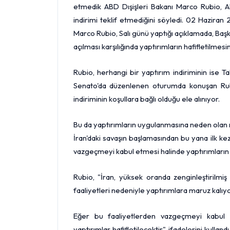
etmedik ABD Dışişleri Bakanı Marco Rubio, AB
indirimi teklif etmediğini söyledi. 02 Hazira
Marco Rubio, Salı günü yaptığı açıklamada, Ba
açılması karşılığında yaptırımların hafifletilmesini
Rubio, herhangi bir yaptırım indiriminin ise
Senato'da düzenlenen oturumda konuşan Rubi
indiriminin koşullara bağlı olduğu ele alınıyor.
Bu da yaptırımların uygulanmasına neden olan nü
İran'daki savaşın başlamasından bu yana ilk ke
vazgeçmeyi kabul etmesi halinde yaptırımların ha
Rubio, "İran, yüksek oranda zenginleştirilmi
faaliyetleri nedeniyle yaptırımlara maruz kalıyo
Eğer bu faaliyetlerden vazgeçmeyi kabul ed
yaptırımlar hafifletilecektir" ifadelerini kulland