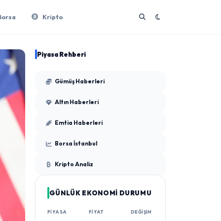
Borsa
Kripto
Piyasa Rehberi
Gümüş Haberleri
Altın Haberleri
Emtia Haberleri
Borsa İstanbul
Kripto Analiz
GÜNLÜK EKONOMİ DURUMU
PIYASA
FIYAT
DEĞIŞIM