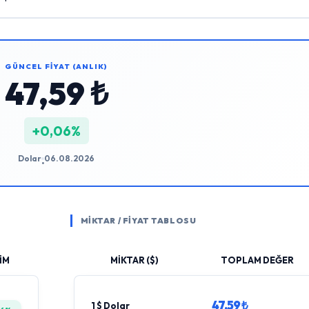
GÜNCEL FİYAT (ANLIK)
47,59 ₺
+0,06%
Dolar
06.08.2026
•
MİKTAR / FİYAT TABLOSU
İM
MİKTAR ($)
TOPLAM DEĞER
47,59 ₺
1 $ Dolar