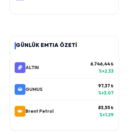
GÜNLÜK EMTIA ÖZETİ
6.746,44 ₺
ALTIN
%+2.33
97,37 ₺
GUMUS
%+3.07
83,55 ₺
Brent Petrol
%+1.29