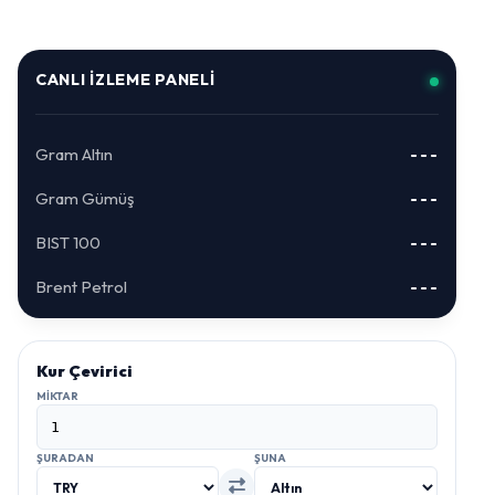
CANLI İZLEME PANELI
Gram Altın
---
Gram Gümüş
---
BIST 100
---
Brent Petrol
---
Kur Çevirici
MIKTAR
ŞURADAN
ŞUNA