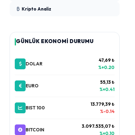
Kripto Analiz
GÜNLÜK EKONOMİ DURUMU
47,69 ₺
DOLAR
%+0.20
55,13 ₺
EURO
%+0.41
13.779,39 ₺
BIST 100
%-0.14
3.097.535,07 ₺
BITCOIN
%+0.10