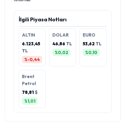
İlgili Piyasa Notları
ALTIN
DOLAR
EURO
6.123,45
46,86
TL
53,62
TL
TL
%0,02
%0,10
%-0,44
Brent
Petrol
78,81
$
%1,01