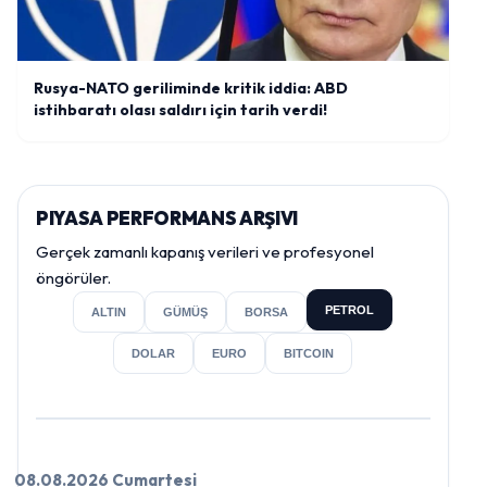
Rusya-NATO geriliminde kritik iddia: ABD
istihbaratı olası saldırı için tarih verdi!
PIYASA PERFORMANS ARŞIVI
Gerçek zamanlı kapanış verileri ve profesyonel
öngörüler.
PETROL
ALTIN
GÜMÜŞ
BORSA
DOLAR
EURO
BITCOIN
08.08.2026 Cumartesi