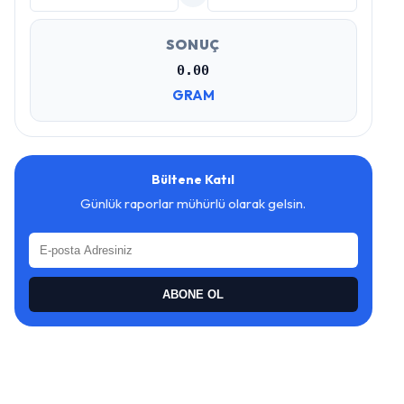
SONUÇ
0.00
GRAM
Bültene Katıl
Günlük raporlar mühürlü olarak gelsin.
ABONE OL