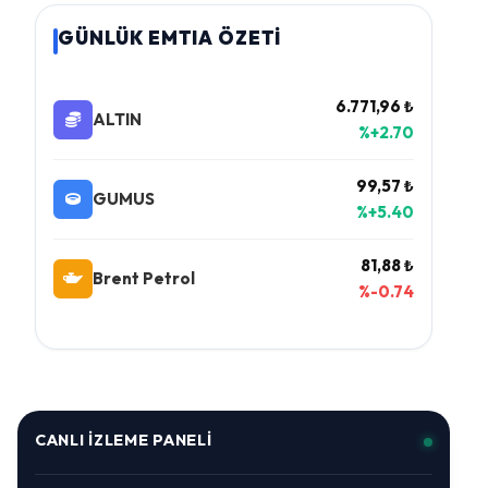
GÜNLÜK EMTIA ÖZETİ
6.771,96 ₺
ALTIN
%+2.70
99,57 ₺
GUMUS
%+5.40
81,88 ₺
Brent Petrol
%-0.74
CANLI İZLEME PANELI