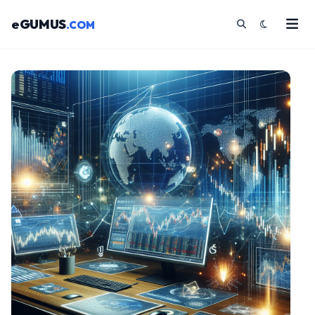
eGUMUS
.COM