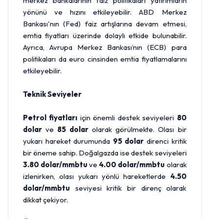
merkez bankalarının faiz politikaları yatırımların
yönünü ve hızını etkileyebilir. ABD Merkez
Bankası'nın (Fed) faiz artışlarına devam etmesi,
emtia fiyatları üzerinde dolaylı etkide bulunabilir.
Ayrıca, Avrupa Merkez Bankası’nın (ECB) para
politikaları da euro cinsinden emtia fiyatlamalarını
etkileyebilir.
Teknik Seviyeler
Petrol fiyatları
için önemli destek seviyeleri
80
dolar
ve
85 dolar
olarak görülmekte. Olası bir
yukarı hareket durumunda
95 dolar
direnci kritik
bir öneme sahip. Doğalgazda ise destek seviyeleri
3.80 dolar/mmbtu
ve
4.00 dolar/mmbtu
olarak
izlenirken, olası yukarı yönlü hareketlerde
4.50
dolar/mmbtu
seviyesi kritik bir direnç olarak
dikkat çekiyor.