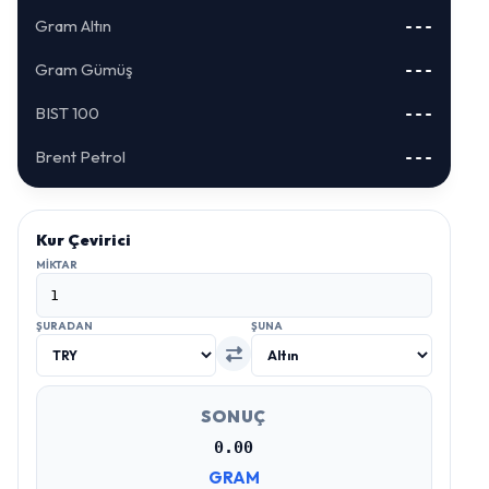
Gram Altın
---
Gram Gümüş
---
BIST 100
---
Brent Petrol
---
Kur Çevirici
MIKTAR
ŞURADAN
ŞUNA
SONUÇ
0.00
GRAM