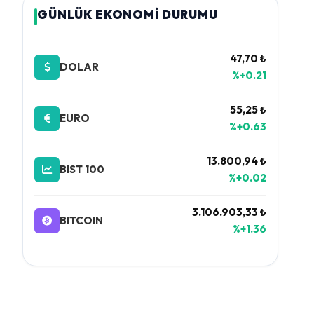
GÜNLÜK EKONOMİ DURUMU
47,70 ₺
DOLAR
%+0.21
55,25 ₺
EURO
%+0.63
13.800,94 ₺
BIST 100
%+0.02
3.106.903,33 ₺
BITCOIN
%+1.36