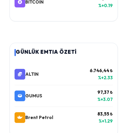
BITCOIN
%+0.19
GÜNLÜK EMTIA ÖZETİ
6.746,44 ₺
ALTIN
%+2.33
97,37 ₺
GUMUS
%+3.07
83,55 ₺
Brent Petrol
%+1.29