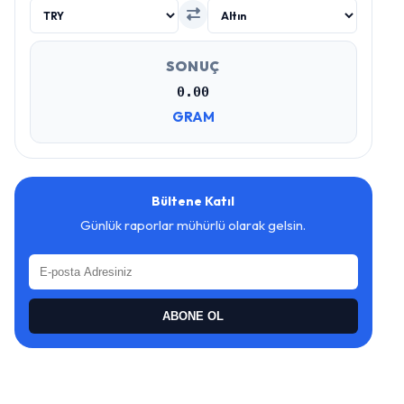
SONUÇ
0.00
GRAM
Bültene Katıl
Günlük raporlar mühürlü olarak gelsin.
ABONE OL