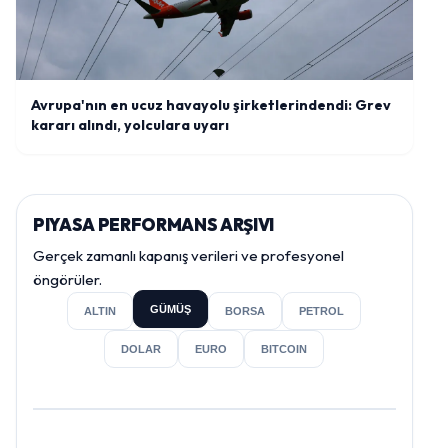
Avrupa'nın en ucuz havayolu şirketlerindendi: Grev
kararı alındı, yolculara uyarı
PIYASA PERFORMANS ARŞIVI
Gerçek zamanlı kapanış verileri ve profesyonel
öngörüler.
GÜMÜŞ
ALTIN
BORSA
PETROL
DOLAR
EURO
BITCOIN