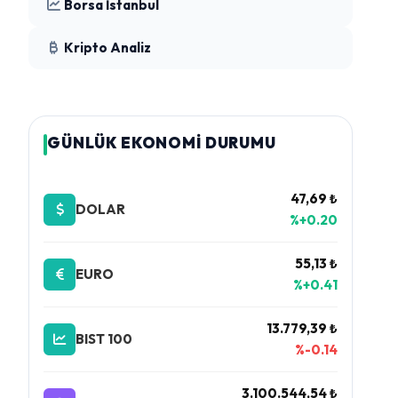
Borsa İstanbul
Kripto Analiz
GÜNLÜK EKONOMİ DURUMU
47,69 ₺
DOLAR
%+0.20
55,13 ₺
EURO
%+0.41
13.779,39 ₺
BIST 100
%-0.14
3.100.544,54 ₺