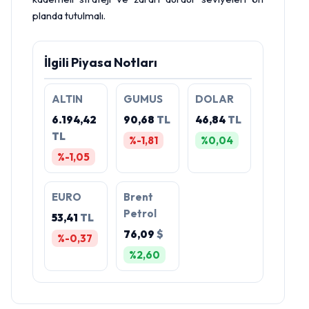
planda tutulmalı.
İlgili Piyasa Notları
ALTIN
GUMUS
DOLAR
6.194,42
90,68
TL
46,84
TL
TL
%-1,81
%0,04
%-1,05
EURO
Brent
Petrol
53,41
TL
76,09
$
%-0,37
%2,60