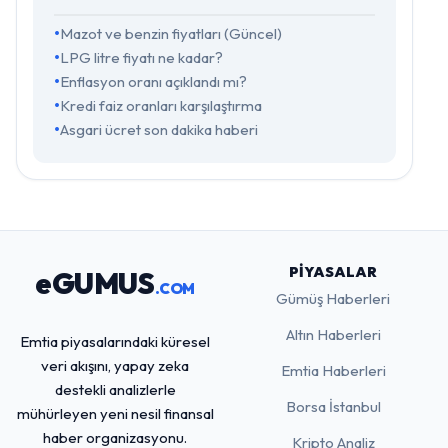
Mazot ve benzin fiyatları (Güncel)
LPG litre fiyatı ne kadar?
Enflasyon oranı açıklandı mı?
Kredi faiz oranları karşılaştırma
Asgari ücret son dakika haberi
PIYASALAR
eGUMUS
.COM
Gümüş Haberleri
Altın Haberleri
Emtia piyasalarındaki küresel
veri akışını, yapay zeka
Emtia Haberleri
destekli analizlerle
Borsa İstanbul
mühürleyen yeni nesil finansal
haber organizasyonu.
Kripto Analiz