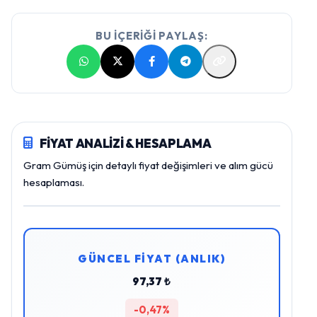
BU İÇERİĞİ PAYLAŞ:
FİYAT ANALİZİ & HESAPLAMA
Gram Gümüş için detaylı fiyat değişimleri ve alım gücü
hesaplaması.
GÜNCEL FİYAT (ANLIK)
97,37 ₺
-0,47%