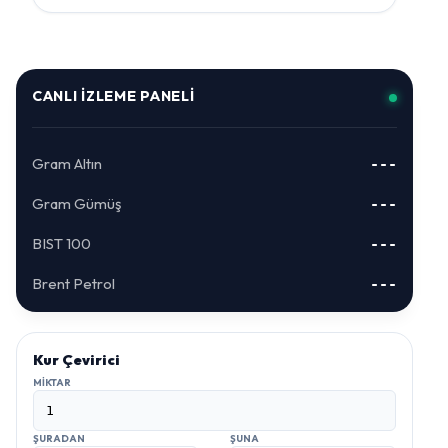
CANLI İZLEME PANELI
Gram Altın
---
Gram Gümüş
---
BIST 100
---
Brent Petrol
---
Kur Çevirici
MIKTAR
ŞURADAN
ŞUNA