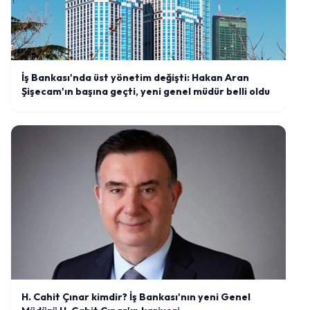
İş Bankası'nda üst yönetim değişti: Hakan Aran
Şişecam'ın başına geçti, yeni genel müdür belli oldu
H. Cahit Çınar kimdir? İş Bankası'nın yeni Genel