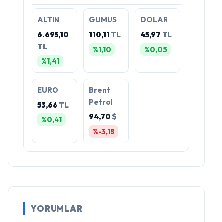
ALTIN
GUMUS
DOLAR
6.695,10
110,11
TL
45,97
TL
TL
%1,10
%0,05
%1,41
EURO
Brent
Petrol
53,66
TL
94,70
$
%0,41
%-3,18
YORUMLAR