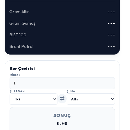
Gram Altın
---
Gram Gümüş
---
BIST 100
---
Brent Petrol
---
Kur Çevirici
MIKTAR
ŞURADAN
ŞUNA
SONUÇ
0.00