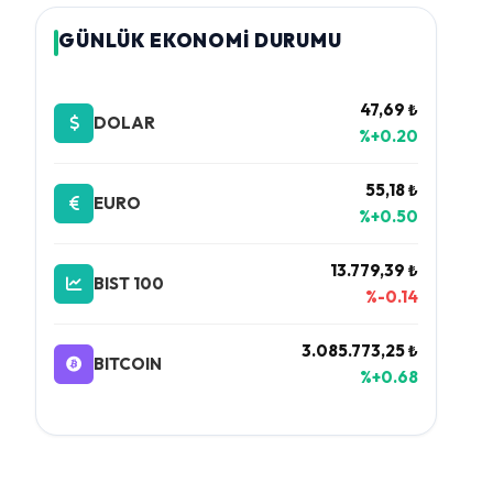
GÜNLÜK EKONOMİ DURUMU
47,69 ₺
DOLAR
%+0.20
55,18 ₺
EURO
%+0.50
13.779,39 ₺
BIST 100
%-0.14
3.085.773,25 ₺
BITCOIN
%+0.68