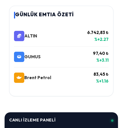
GÜNLÜK EMTIA ÖZETİ
6.742,83 ₺
ALTIN
%+2.27
97,40 ₺
GUMUS
%+3.11
83,45 ₺
Brent Petrol
%+1.16
CANLI İZLEME PANELI