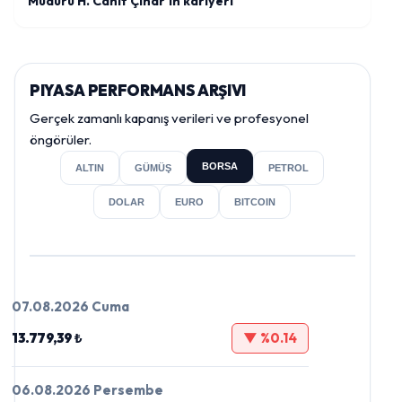
Müdürü H. Cahit Çınar'ın kariyeri
PIYASA PERFORMANS ARŞIVI
Gerçek zamanlı kapanış verileri ve profesyonel
öngörüler.
BORSA
ALTIN
GÜMÜŞ
PETROL
DOLAR
EURO
BITCOIN
07.08.2026 Cuma
13.779,39 ₺
▼ %0.14
06.08.2026 Persembe