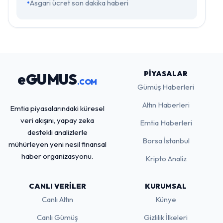
Asgari ücret son dakika haberi
PIYASALAR
eGUMUS
.COM
Gümüş Haberleri
Altın Haberleri
Emtia piyasalarındaki küresel
veri akışını, yapay zeka
Emtia Haberleri
destekli analizlerle
Borsa İstanbul
mühürleyen yeni nesil finansal
haber organizasyonu.
Kripto Analiz
CANLI VERILER
KURUMSAL
Canlı Altın
Künye
Canlı Gümüş
Gizlilik İlkeleri