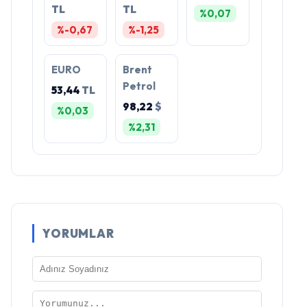
TL
TL
%0,07
%-0,67
%-1,25
EURO
Brent
Petrol
53,44
TL
98,22
$
%0,03
%2,31
YORUMLAR