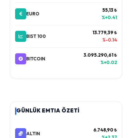
55,13 ₺
EURO
%+0.41
13.779,39 ₺
BIST 100
%-0.14
3.095.290,61 ₺
BITCOIN
%+0.02
GÜNLÜK EMTIA ÖZETİ
6.748,90 ₺
ALTIN
%+2.37