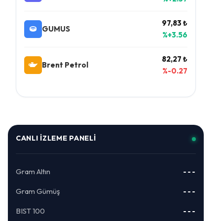
97,83 ₺
GUMUS
%+3.56
82,27 ₺
Brent Petrol
%-0.27
CANLI İZLEME PANELI
Gram Altın
---
Gram Gümüş
---
BIST 100
---