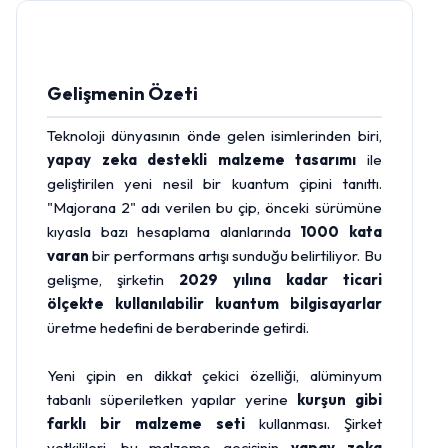
Gelişmenin Özeti
Teknoloji dünyasının önde gelen isimlerinden biri,
yapay zeka destekli malzeme tasarımı
ile
geliştirilen yeni nesil bir kuantum çipini tanıttı.
"Majorana 2" adı verilen bu çip, önceki sürümüne
kıyasla bazı hesaplama alanlarında
1000 kata
varan
bir performans artışı sunduğu belirtiliyor. Bu
gelişme, şirketin
2029 yılına kadar ticari
ölçekte kullanılabilir kuantum bilgisayarlar
üretme hedefini de beraberinde getirdi.
Yeni çipin en dikkat çekici özelliği, alüminyum
tabanlı süperiletken yapılar yerine
kurşun gibi
farklı bir malzeme seti
kullanması. Şirket
yetkilileri, bu malzeme geçişinin
yapay zeka