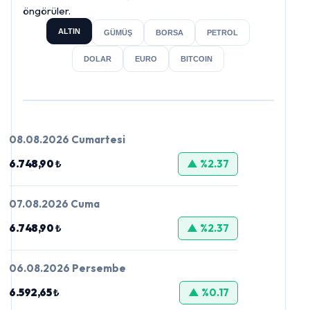
öngörüler.
ALTIN
GÜMÜŞ
BORSA
PETROL
DOLAR
EURO
BITCOIN
08.08.2026 Cumartesi
6.748,90 ₺
▲ %2.37
07.08.2026 Cuma
6.748,90 ₺
▲ %2.37
06.08.2026 Persembe
6.592,65 ₺
▲ %0.17