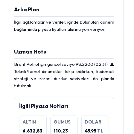
Arka Plan
İlgili açıklamalar ve veriler, içinde bulunulan dönem
bağlamında piyasa fiyatlamalarına yön veriyor.
Uzman Notu
Brent Petrol
için güncel seviye 98.2200 (%2.31). ▲
Teknik/temel dinamikler takip edilirken, kademeli
strateji ve zararı durdur seviyeleri ön planda
tutulmalı.
İlgili Piyasa Notları
ALTIN
GUMUS
DOLAR
6.632,83
110,23
45,95
TL