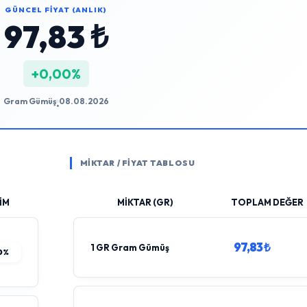
GÜNCEL FİYAT (ANLIK)
97,83 ₺
+0,00%
Gram Gümüş
08.08.2026
•
MİKTAR / FİYAT TABLOSU
İM
MİKTAR (GR)
TOPLAM DEĞER
97,83 ₺
1 GR Gram Gümüş
0%