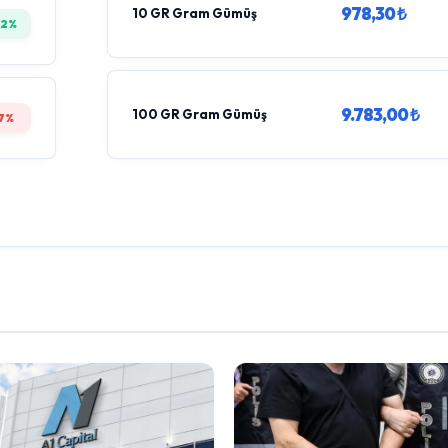
978,30 ₺
10 GR Gram Gümüş
52%
9.783,00 ₺
100 GR Gram Gümüş
7%