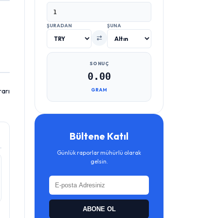
ŞURADAN
ŞUNA
SONUÇ
0.00
rarı
GRAM
Bültene Katıl
Günlük raporlar mühürlü olarak
gelsin.
ABONE OL