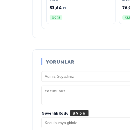
EURO
Brent
53,64
78,
TL
%0,15
%1,
YORUMLAR
Güvenlik Kodu:
8936