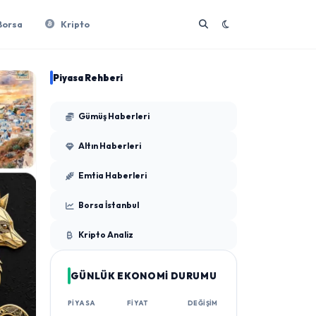
Borsa
Kripto
Piyasa Rehberi
Gümüş Haberleri
Altın Haberleri
Emtia Haberleri
Borsa İstanbul
Kripto Analiz
GÜNLÜK EKONOMİ DURUMU
PIYASA
FIYAT
DEĞIŞIM