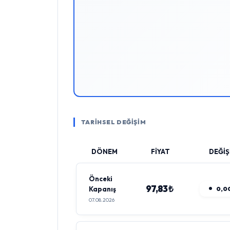
TARİHSEL DEĞİŞİM
DÖNEM
FİYAT
DEĞİŞ
Önceki
97,83 ₺
Kapanış
0,0
07.08.2026