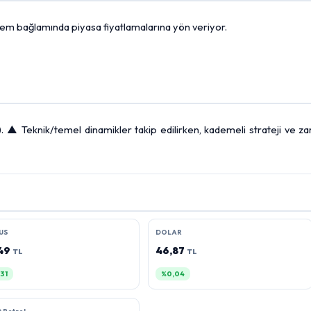
dönem bağlamında piyasa fiyatlamalarına yön veriyor.
. ▲ Teknik/temel dinamikler takip edilirken, kademeli strateji ve za
US
DOLAR
,49
46,87
TL
TL
31
%0,04