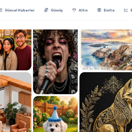
Güncel Haberler
Gümüş
Altın
Emtia