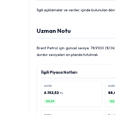
İlgili açıklamalar ve veriler, içinde bulunulan 
Uzman Notu
Brent Petrol
için güncel seviye 78.9100 (%1.14)
durdur seviyeleri ön planda tutulmalı.
İlgili Piyasa Notları
ALTIN
GUM
6.152,52
88
TL
%0,01
%0,