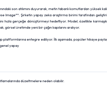
nındaki son atılımını duyurarak, metin tabanlı komutlardan yüksek kali
use Image**. Şirketin yapay zeka araştırma birimi tarafından geliştir
irlerini hızla gerçeğe dönüştürmeyi hedefliyor. Model, özellikle karmaşı
, görsel üretimde yeni bir çağın kapılarını aralıyor.
ahip platformlarına entegre ediliyor. İlk aşamada, popüler hikaye payl
 genel yapay
fiyatlamalarında düzeltmelere neden olabilir.