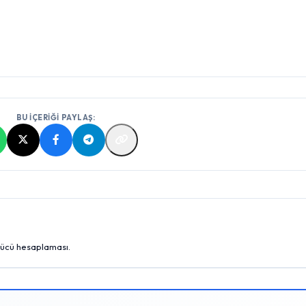
BU İÇERİĞİ PAYLAŞ:
gücü hesaplaması.