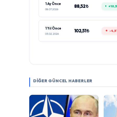
1 Ay Önce
88,52 ₺
+10,
08.07.2026
1 Yıl Önce
102,51 ₺
-4,5
05.02.2026
DİĞER GÜNCEL HABERLER