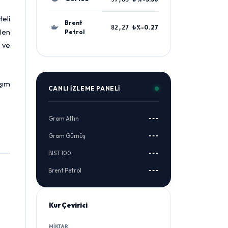
teli
Brent
%-0.27
82,27 ₺
ilen
Petrol
k ve
aşım
CANLI İZLEME PANELI
Gram Altın
---
Gram Gümüş
---
BIST 100
---
Brent Petrol
---
Kur Çevirici
MIKTAR