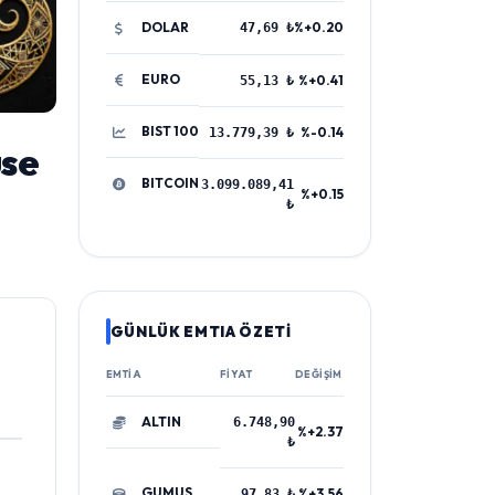
DOLAR
%+0.20
47,69 ₺
EURO
%+0.41
55,13 ₺
BIST 100
%-0.14
13.779,39 ₺
use
BITCOIN
3.099.089,41
%+0.15
₺
GÜNLÜK EMTIA ÖZETİ
EMTIA
FIYAT
DEĞIŞIM
ALTIN
6.748,90
%+2.37
₺
GUMUS
%+3.56
97,83 ₺