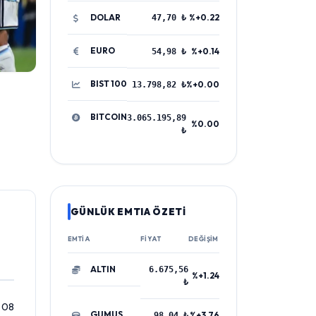
DOLAR
%+0.22
47,70 ₺
EURO
%+0.14
54,98 ₺
BIST 100
%+0.00
13.798,82 ₺
BITCOIN
3.065.195,89
%0.00
₺
GÜNLÜK EMTIA ÖZETİ
EMTIA
FIYAT
DEĞIŞIM
ALTIN
6.675,56
%+1.24
₺
 08
GUMUS
%+3.76
98,04 ₺