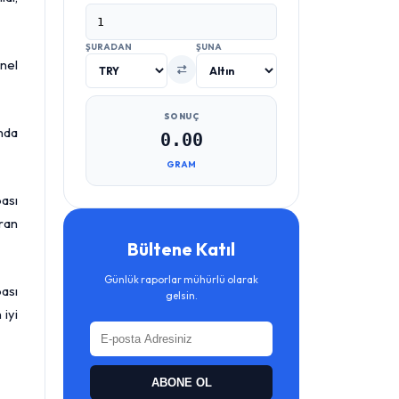
ŞURADAN
ŞUNA
onel
SONUÇ
'nda
0.00
GRAM
pası
ran
Bültene Katıl
Günlük raporlar mühürlü olarak
pası
gelsin.
 iyi
ABONE OL