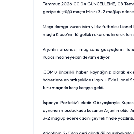
Temmuz 2026 00:04 GÜNCELLEME, 08 Temmuz 
geriye düştüğü maçta Mısır’ı 3-2 mağlup ederek
Maça damga vuran isim yıldız futbolcu Lionel M
maçta Klose'nin 16 gollük rekorunu kırarak turn
Arjantin efsanesi, maç sonu gözyaşlarını tu
Kupası'nda heyecan devam ediyor.
.COM'u öncelikli haber kaynağınız olarak ekley
haberlere en hızlı şekilde ulaşın. + Ekle Lionel S
turu maçında karşı karşıya geldi.
İspanya Portekiz'i eledi: Gözyaşlarıyla Kup
oynanan müsabakada kazanan Arjantin oldu. Ar
3-2 mağlup ederek adını çeyrek finale yazdırdı.
Arjantin'in 2-0'dan geri döndüğü müsabakada Li