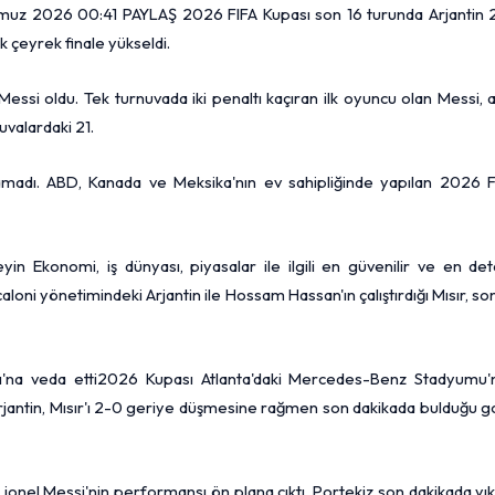
2026 00:41 PAYLAŞ 2026 FIFA Kupası son 16 turunda Arjantin 
 çeyrek finale yükseldi.
essi oldu. Tek turnuvada iki penaltı kaçıran ilk oyuncu olan Messi, 
uvalardaki 21.
tamadı. ABD, Kanada ve Meksika'nın ev sahipliğinde yapılan 2026 F
in Ekonomi, iş dünyası, piyasalar ile ilgili en güvenilir ve en det
caloni yönetimindeki Arjantin ile Hossam Hassan'ın çalıştırdığı Mısır, so
ası'na veda etti2026 Kupası Atlanta'daki Mercedes-Benz Stadyumu'
jantin, Mısır'ı 2-0 geriye düşmesine rağmen son dakikada bulduğu go
onel Messi'nin performansı ön plana çıktı. Portekiz son dakikada yıkı