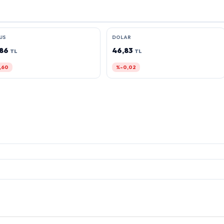
US
DOLAR
,86
46,83
TL
TL
,60
%-0,02