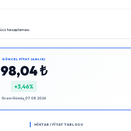
gücü hesaplaması.
GÜNCEL FİYAT (ANLIK)
98,04 ₺
+3,46%
Gram Gümüş
07.08.2026
•
MİKTAR / FİYAT TABLOSU