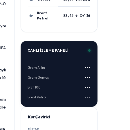
2-0
Brent
%+1.16
83,45 ₺
Petrol
aynı
IFA
CANLI İZLEME PANELI
Gram Altın
---
aylı
n 16
Gram Gümüş
---
BIST 100
---
Brent Petrol
---
nda
lle
Kur Çevirici
ldı,
MIKTAR