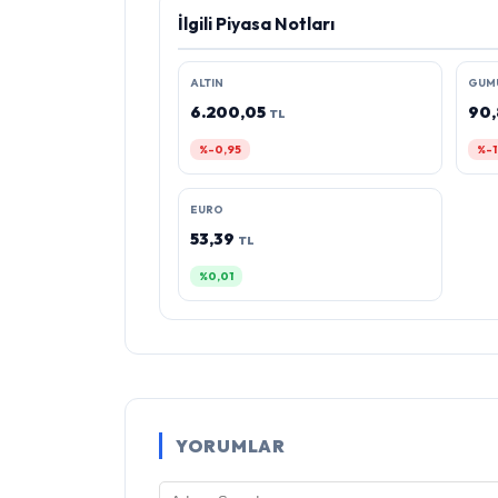
İlgili Piyasa Notları
ALTIN
GUM
6.200,05
90
TL
%-0,95
%-1
EURO
53,39
TL
%0,01
YORUMLAR