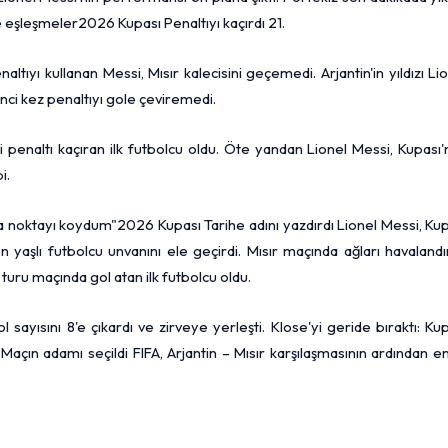
e eşleşmeler2026 Kupası Penaltıyı kaçırdı 21.
ltıyı kullanan Messi, Mısır kalecisini geçemedi. Arjantin'in yıldızı Li
inci kez penaltıyı gole çeviremedi.
ki penaltı kaçıran ilk futbolcu oldu. Öte yandan Lionel Messi, Kupası
i.
rada noktayı koydum"2026 Kupası Tarihe adını yazdırdı Lionel Messi, Ku
aşlı futbolcu unvanını ele geçirdi. Mısır maçında ağları havalandı
turu maçında gol atan ilk futbolcu oldu.
ayısını 8'e çıkardı ve zirveye yerleşti. Klose'yi geride bıraktı: Ku
açın adamı seçildi FIFA, Arjantin – Mısır karşılaşmasının ardından en