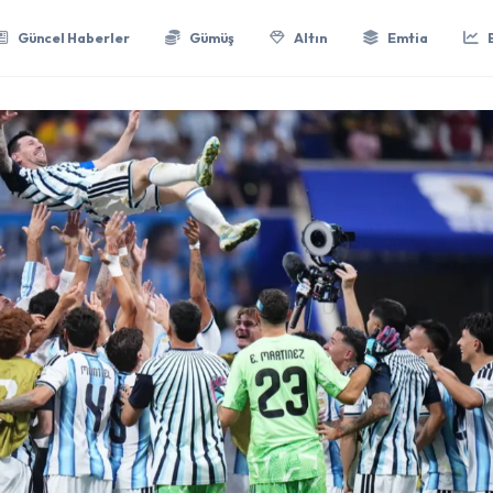
Güncel Haberler
Gümüş
Altın
Emtia