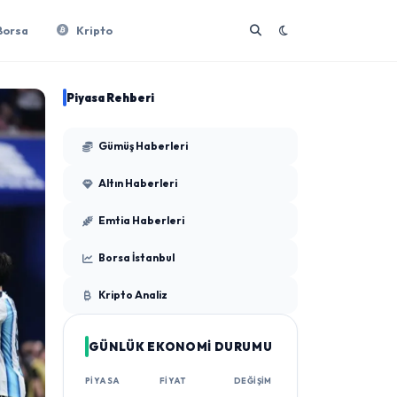
Borsa
Kripto
Piyasa Rehberi
Gümüş Haberleri
Altın Haberleri
Emtia Haberleri
Borsa İstanbul
Kripto Analiz
GÜNLÜK EKONOMİ DURUMU
PIYASA
FIYAT
DEĞIŞIM