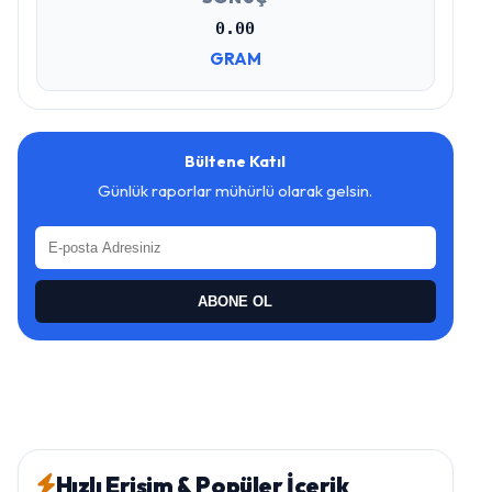
0.00
GRAM
Bültene Katıl
Günlük raporlar mühürlü olarak gelsin.
ABONE OL
Hızlı Erişim & Popüler İçerik