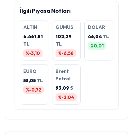
İlgili Piyasa Notları
ALTIN
GUMUS
DOLAR
6.461,81
102,29
46,04
TL
TL
TL
%0,01
%-3,10
%-6,58
EURO
Brent
Petrol
53,05
TL
93,09
$
%-0,72
%-2,04