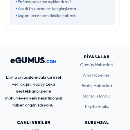
Enflasyon oranı açıklandı mı?
Kredi faiz oranları karşılaştırma
Asgari ücret son dakika haberi
PIYASALAR
eGUMUS
.COM
Gümüş Haberleri
Altın Haberleri
Emtia piyasalarındaki küresel
veri akışını, yapay zeka
Emtia Haberleri
destekli analizlerle
Borsa İstanbul
mühürleyen yeni nesil finansal
haber organizasyonu.
Kripto Analiz
CANLI VERILER
KURUMSAL