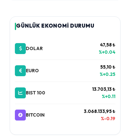
GÜNLÜK EKONOMİ DURUMU
47,58 ₺
DOLAR
%+0.04
55,10 ₺
EURO
%+0.25
13.703,13 ₺
BIST 100
%+0.11
3.068.133,95 ₺
BITCOIN
%-0.19