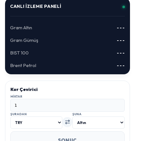
CANLI İZLEME PANELI
Gram Altın
---
Gram Gümüş
---
BIST 100
---
Brent Petrol
---
Kur Çevirici
MIKTAR
ŞURADAN
ŞUNA
SONUÇ