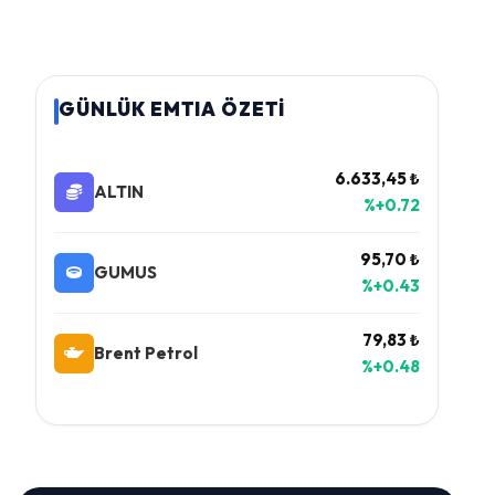
GÜNLÜK EMTIA ÖZETİ
6.633,45 ₺
ALTIN
%+0.72
95,70 ₺
GUMUS
%+0.43
79,83 ₺
Brent Petrol
%+0.48