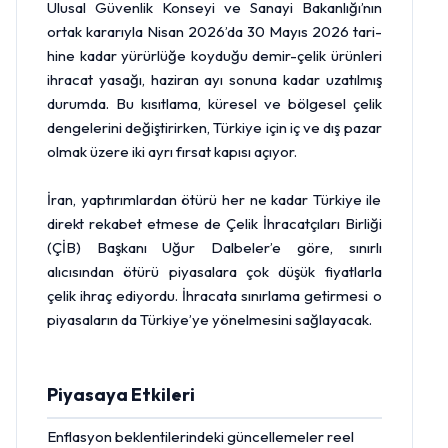
Ulusal Güven­lik Konseyi ve Sanayi Bakan­lığı’nın
ortak kararıyla Nisan 2026’da 30 Mayıs 2026 tari­
hine kadar yürür­lüğe koyduğu demir-çelik ürünleri
ih­racat yasağı, haziran ayı sonuna ka­dar uzatılmış
durumda. Bu kısıtlama, küresel ve bölgesel çelik
dengelerini değiştirir­ken, Türkiye için iç ve dış pa­zar
olmak üzere iki ayrı fırsat kapısı açıyor.
İran, yaptırım­lardan ötürü her ne kadar Tür­kiye ile
direkt rekabet etmese de Çelik İhracatçıları Birliği
(ÇİB) Başkanı Uğur Dalbeler’e göre, sınırlı
alıcısından ötürü piyasalara çok düşük fiyatlarla
çelik ihraç ediyordu. İhracata sınırlama getirmesi o
piyasa­ların da Türkiye’ye yönelme­sini sağlayacak.
Piyasaya Etkileri
Enflasyon beklentilerindeki güncellemeler reel