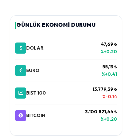
GÜNLÜK EKONOMİ DURUMU
47,69 ₺
DOLAR
%+0.20
55,13 ₺
EURO
%+0.41
13.779,39 ₺
BIST 100
%-0.14
3.100.821,64 ₺
BITCOIN
%+0.20