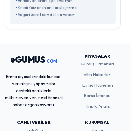
Enflasyon oranı açıklandı mı?
Kredi faiz oranları karşılaştırma
Asgari ücret son dakika haberi
PIYASALAR
eGUMUS
.COM
Gümüş Haberleri
Altın Haberleri
Emtia piyasalarındaki küresel
veri akışını, yapay zeka
Emtia Haberleri
destekli analizlerle
Borsa İstanbul
mühürleyen yeni nesil finansal
haber organizasyonu.
Kripto Analiz
CANLI VERILER
KURUMSAL
Canlı Altın
Künye