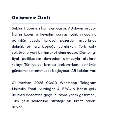
Gelişmenin Özeti
Sektör Haberleri İran alan açıyor, AB duvar örüyor
İran’ın kapasite kayıpları sonrası çelik ihracatına
getirdiği yasak, küresel pazarda milyarlarca
dolarlık bir arz boşluğu yaratırken Türk çelik
sektörüne yeni bir hareket alanı açıyor. Dampingli
fiyat politikasının devreden çıkmasıyla alıcıların
rotayı Türkiye’ye kırması beklenirken, sektörün
gündeminde temmuzda başlayacak AB kotaları var.
01 Haziran 2026 00:00 Whatsapp Telegram
Linkedin Email Nurdoğan A. ERGÜN İran’ın çelik
ürünleri ihra­catına geçici süreyle yasak getirmesi,
Türk çelik sek­törüne ‘stratejik bir fırsat’ sa­hası
açıyor.