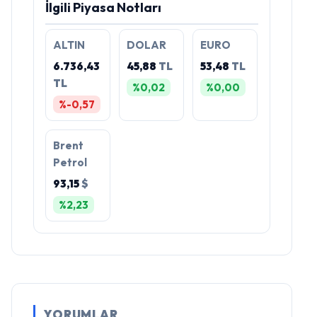
İlgili Piyasa Notları
ALTIN
DOLAR
EURO
6.736,43
45,88
TL
53,48
TL
TL
%0,02
%0,00
%-0,57
Brent
Petrol
93,15
$
%2,23
YORUMLAR