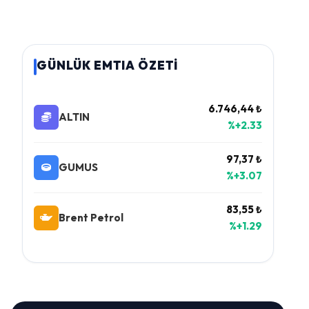
GÜNLÜK EMTIA ÖZETİ
6.746,44 ₺
ALTIN
%+2.33
97,37 ₺
GUMUS
%+3.07
83,55 ₺
Brent Petrol
%+1.29