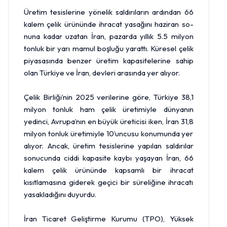
Üretim tesisleri­ne yönelik saldırıların ardın­dan 66
kalem çelik ürününde ihracat yasağını haziran so­
nuna kadar uzatan İran, pa­zarda yıllık 5.5 milyon
tonluk bir yarı mamul boşluğu yarat­tı. Küresel çelik
piyasasında benzer üretim kapasiteleri­ne sahip
olan Türkiye ve İran, devleri arasında yer alı­yor.
Çelik Birliği’nin 2025 verilerine göre, Türkiye 38,1
milyon tonluk ham çelik üretimiyle dünyanın
yedinci, Avrupa’nın en büyük üreticisi iken, İran 31,8
milyon tonluk üretimiyle 10’uncusu konumunda yer
alıyor. Ancak, üretim tesislerine yapılan sal­dırılar
sonucunda ciddi kapa­site kaybı yaşayan İran, 66
ka­lem çelik ürününde kapsamlı bir ihracat
kısıtlamasına gide­rek geçici bir süreliğine ihraca­tı
yasakladığını duyurdu.
İran Ticaret Geliştirme Kurumu (TPO), Yüksek