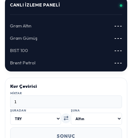
CANLI İZLEME PANELI
Gram Altın
---
Gram Gümüş
---
BIST 100
---
Brent Petrol
---
Kur Çevirici
MIKTAR
ŞURADAN
ŞUNA
SONUÇ