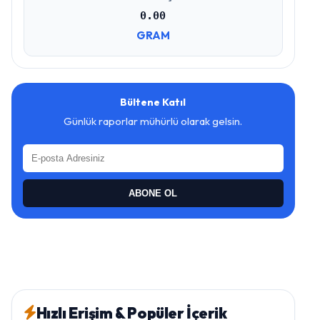
0.00
GRAM
Bültene Katıl
Günlük raporlar mühürlü olarak gelsin.
ABONE OL
Hızlı Erişim & Popüler İçerik