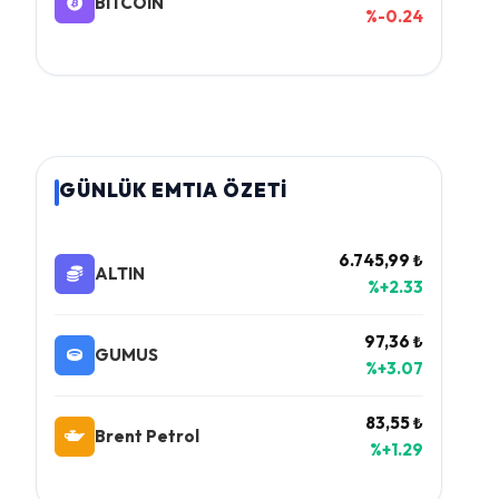
BITCOIN
%-0.24
GÜNLÜK EMTIA ÖZETİ
6.745,99 ₺
ALTIN
%+2.33
97,36 ₺
GUMUS
%+3.07
83,55 ₺
Brent Petrol
%+1.29