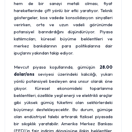
hem de bir sanayi metali olması, fiyat
hareketlerinde çift yönlü bir etki yaratıyor. Teknik
göstergeler, kısa vadede konsolidasyon sinyalleri
verirken, orta ve uzun vadeli görünümde
potansiyel barındırdığını düşündürüyor. Piyasa
katılımcıları, küresel büyüme beklentileri ve
merkez bankalarının para politikalarına dair
ipuçlarını yakından takip ediyor.
Mevcut piyasa koşullarında, gümüşün
28.00
dolar
/ons
seviyesi üzerindeki kalıcılığı, yukarı
yönlü potansiyeli besleyen ana unsur olarak öne
çıkıyor. Küresel ekonomideki toparlanma
beklentileri, özellikle yeşil enerji ve elektrikli araçlar
gibi yüksek gümüş tüketimi olan sektörlerdeki
büyümeyi destekleyecektir. Bu durum, gümüşe
olan endüstriyel talebi artırarak fiziksel piyasada
bir sıkışıklık yaratabilir. Amerika
Merkez Bankası
(FED)'in faiz indirim döngüsüne ilişkin beklentiler,