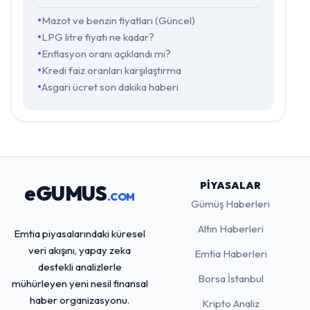
Mazot ve benzin fiyatları (Güncel)
LPG litre fiyatı ne kadar?
Enflasyon oranı açıklandı mı?
Kredi faiz oranları karşılaştırma
Asgari ücret son dakika haberi
PIYASALAR
eGUMUS
.COM
Gümüş Haberleri
Altın Haberleri
Emtia piyasalarındaki küresel
veri akışını, yapay zeka
Emtia Haberleri
destekli analizlerle
Borsa İstanbul
mühürleyen yeni nesil finansal
haber organizasyonu.
Kripto Analiz