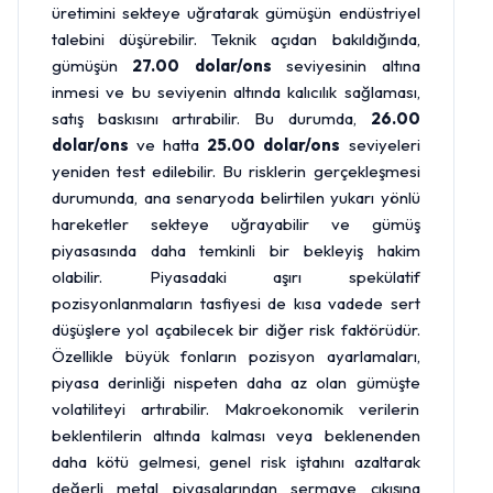
üretimini sekteye uğratarak gümüşün endüstriyel
talebini düşürebilir. Teknik açıdan bakıldığında,
gümüşün
27.00 dolar/ons
seviyesinin altına
inmesi ve bu seviyenin altında kalıcılık sağlaması,
satış baskısını artırabilir. Bu durumda,
26.00
dolar/ons
ve hatta
25.00 dolar/ons
seviyeleri
yeniden test edilebilir. Bu risklerin gerçekleşmesi
durumunda, ana senaryoda belirtilen yukarı yönlü
hareketler sekteye uğrayabilir ve gümüş
piyasasında daha temkinli bir bekleyiş hakim
olabilir. Piyasadaki aşırı spekülatif
pozisyonlanmaların tasfiyesi de kısa vadede sert
düşüşlere yol açabilecek bir diğer risk faktörüdür.
Özellikle büyük fonların pozisyon ayarlamaları,
piyasa derinliği nispeten daha az olan gümüşte
volatiliteyi artırabilir. Makroekonomik verilerin
beklentilerin altında kalması veya beklenenden
daha kötü gelmesi, genel risk iştahını azaltarak
değerli metal piyasalarından sermaye çıkışına