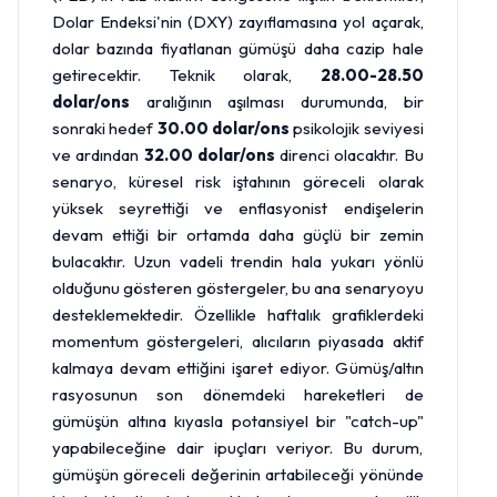
Dolar Endeksi'nin (DXY) zayıflamasına yol açarak,
dolar bazında fiyatlanan gümüşü daha cazip hale
getirecektir. Teknik olarak,
28.00-28.50
dolar/ons
aralığının aşılması durumunda, bir
sonraki hedef
30.00 dolar/ons
psikolojik seviyesi
ve ardından
32.00 dolar/ons
direnci olacaktır. Bu
senaryo, küresel risk iştahının göreceli olarak
yüksek seyrettiği ve enflasyonist endişelerin
devam ettiği bir ortamda daha güçlü bir zemin
bulacaktır. Uzun vadeli trendin hala yukarı yönlü
olduğunu gösteren göstergeler, bu ana senaryoyu
desteklemektedir. Özellikle haftalık grafiklerdeki
momentum göstergeleri, alıcıların piyasada aktif
kalmaya devam ettiğini işaret ediyor. Gümüş/altın
rasyosunun son dönemdeki hareketleri de
gümüşün altına kıyasla potansiyel bir "catch-up"
yapabileceğine dair ipuçları veriyor. Bu durum,
gümüşün göreceli değerinin artabileceği yönünde