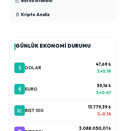
Borsa İstanbul
Kripto Analiz
GÜNLÜK EKONOMİ DURUMU
47,69 ₺
DOLAR
%+0.19
55,16 ₺
EURO
%+0.47
13.779,39 ₺
BIST 100
%-0.14
3.088.050,01 ₺