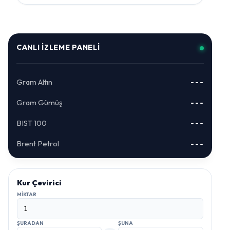
CANLI İZLEME PANELI
Gram Altın
---
Gram Gümüş
---
BIST 100
---
Brent Petrol
---
Kur Çevirici
MIKTAR
ŞURADAN
ŞUNA