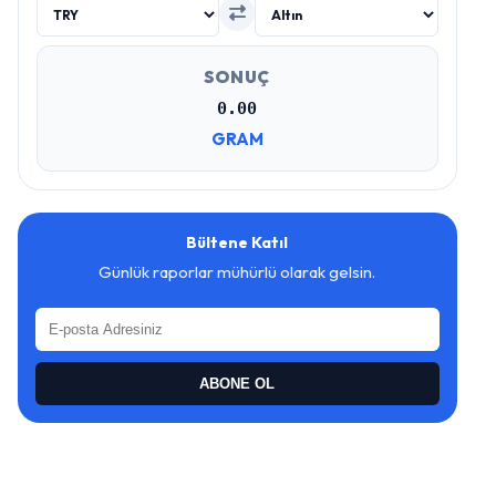
SONUÇ
0.00
GRAM
Bültene Katıl
Günlük raporlar mühürlü olarak gelsin.
ABONE OL