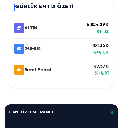
GÜNLÜK EMTIA ÖZETİ
6.824,29 ₺
ALTIN
%+1.12
101,36 ₺
GUMUS
%+4.06
87,57 ₺
Brent Petrol
%+4.81
CANLI İZLEME PANELI