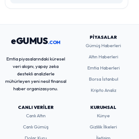
PIYASALAR
eGUMUS
.COM
Gümüş Haberleri
Altın Haberleri
Emtia piyasalarındaki küresel
veri akışını, yapay zeka
Emtia Haberleri
destekli analizlerle
Borsa İstanbul
mühürleyen yeni nesil finansal
haber organizasyonu.
Kripto Analiz
CANLI VERILER
KURUMSAL
Canlı Altın
Künye
Canlı Gümüş
Gizlilik İlkeleri
Dolar Kuru
İletişim