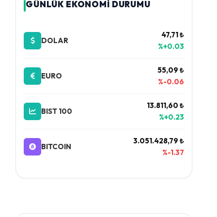
GÜNLÜK EKONOMİ DURUMU
47,71 ₺
DOLAR
%+0.03
55,09 ₺
EURO
%-0.06
13.811,60 ₺
BIST 100
%+0.23
3.051.428,79 ₺
BITCOIN
%-1.37