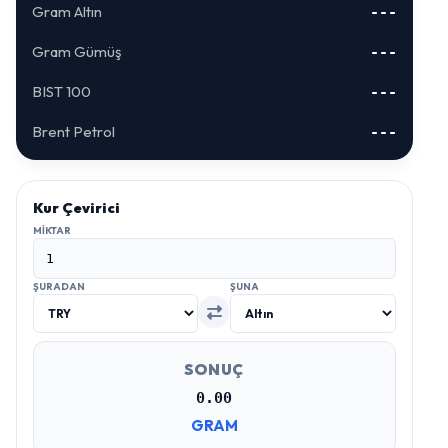
Gram Altın
---
Gram Gümüş
---
BIST 100
---
Brent Petrol
---
Kur Çevirici
MIKTAR
ŞURADAN
ŞUNA
SONUÇ
0.00
GRAM