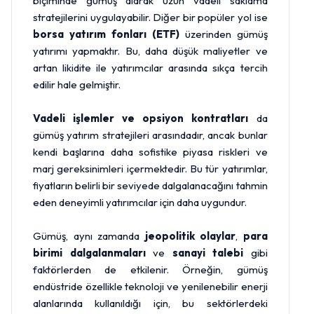
biçiminde gümüş alarak uzun vadeli saklama
stratejilerini uygulayabilir. Diğer bir popüler yol ise
borsa yatırım fonları (ETF)
üzerinden gümüş
yatırımı yapmaktır. Bu, daha düşük maliyetler ve
artan likidite ile yatırımcılar arasında sıkça tercih
edilir hale gelmiştir.
Vadeli işlemler ve opsiyon kontratları
da
gümüş yatırım stratejileri arasındadır, ancak bunlar
kendi başlarına daha sofistike piyasa riskleri ve
marj gereksinimleri içermektedir. Bu tür yatırımlar,
fiyatların belirli bir seviyede dalgalanacağını tahmin
eden deneyimli yatırımcılar için daha uygundur.
Gümüş, aynı zamanda
jeopolitik olaylar
,
para
birimi dalgalanmaları
ve
sanayi talebi
gibi
faktörlerden de etkilenir. Örneğin, gümüş
endüstride özellikle teknoloji ve yenilenebilir enerji
alanlarında kullanıldığı için, bu sektörlerdeki