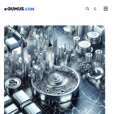
eGUMUS
.COM