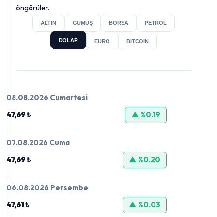
öngörüler.
ALTIN
GÜMÜŞ
BORSA
PETROL
DOLAR
EURO
BITCOIN
08.08.2026 Cumartesi
47,69 ₺
▲ %0.19
07.08.2026 Cuma
47,69 ₺
▲ %0.20
06.08.2026 Persembe
47,61 ₺
▲ %0.03