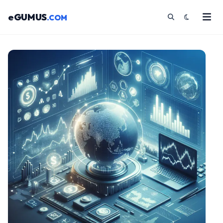
eGUMUS
.COM