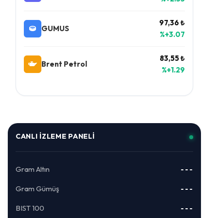
97,36 ₺
GUMUS
%+3.07
83,55 ₺
Brent Petrol
%+1.29
CANLI İZLEME PANELI
Gram Altın
---
Gram Gümüş
---
BIST 100
---