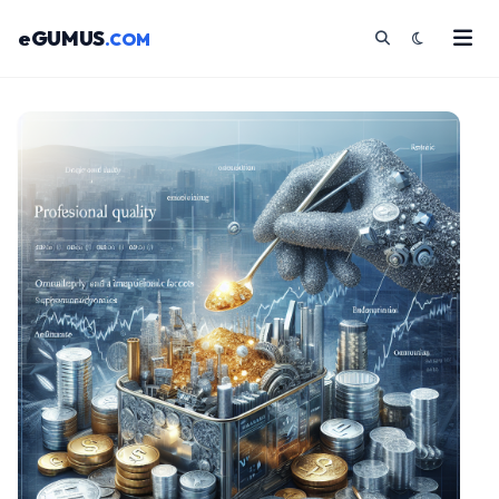
eGUMUS
.COM