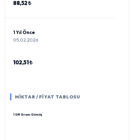
88,52 ₺
1 Yıl Önce
05.02.2026
102,51 ₺
MİKTAR / FİYAT TABLOSU
1 GR Gram Gümüş