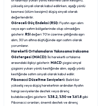
ortalamayı yukarı yönlü kesmesi (altın kesişim),
yükseliş sinyali olarak kabul edilirken, aşağı yönlü
kesmesi (ölüm kesişimi) düşüş sinyali olarak
değerlendirilir.
Göreceli Güç Endeksi (RSI):
Fiyatın aşırı alım
veya aşırı satım bölgelerinde olup olmadığını
gösterir.
RSI
değeri 70'in üzerine çıktığında aşırı
alım, 30'un altına düştüğünde aşırı satım olarak
yorumlanır.
Hareketli Ortalamaların Yakınsama Iraksama
Göstergesi (MACD):
İki hareketli ortalama
arasındaki ilişkiyi gösterir.
MACD
çizgisi sinyal
çizgisini yukarı yönlü kestiğinde alım, aşağı yönlü
kestiğinde satım sinyali olarak kabul edilir.
Fibonacci Düzeltme Seviyeleri:
Belirli bir
yükseliş veya düşüş hareketinin ardından fiyatın
hangi seviyelerde destek veya direnç
bulabileceğini gösterir.
%38.2, %50 ve %61.8
gibi
Fibonacci oranları, önemli destek ve direnç