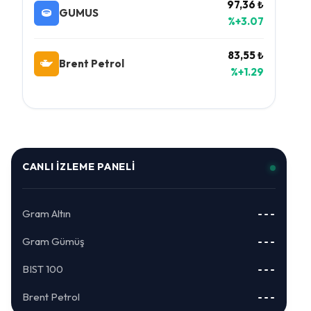
97,36 ₺
GUMUS
%+3.07
83,55 ₺
Brent Petrol
%+1.29
CANLI İZLEME PANELI
Gram Altın
---
Gram Gümüş
---
BIST 100
---
Brent Petrol
---