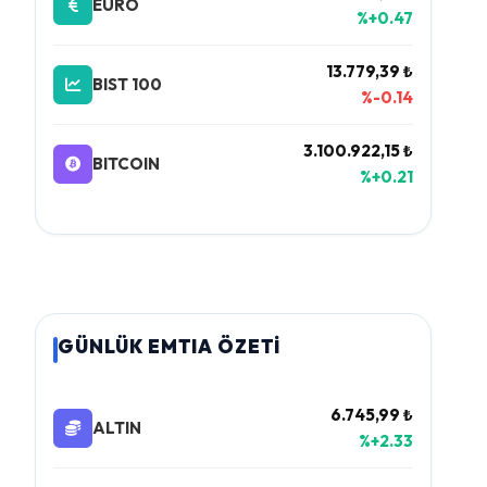
EURO
%+0.47
13.779,39 ₺
BIST 100
%-0.14
3.100.922,15 ₺
BITCOIN
%+0.21
GÜNLÜK EMTIA ÖZETİ
6.745,99 ₺
ALTIN
%+2.33