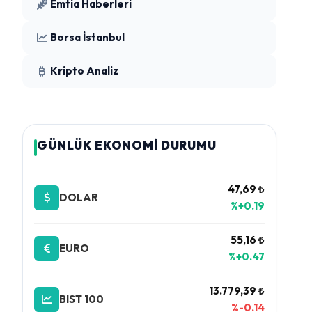
Emtia Haberleri
Borsa İstanbul
Kripto Analiz
GÜNLÜK EKONOMİ DURUMU
47,69 ₺
DOLAR
%+0.19
55,16 ₺
EURO
%+0.47
13.779,39 ₺
BIST 100
%-0.14