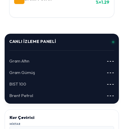
%+1.29
CANLI İZLEME PANELI
Gram Altın
---
Gram Gümüş
---
BIST 100
---
Brent Petrol
---
Kur Çevirici
MIKTAR