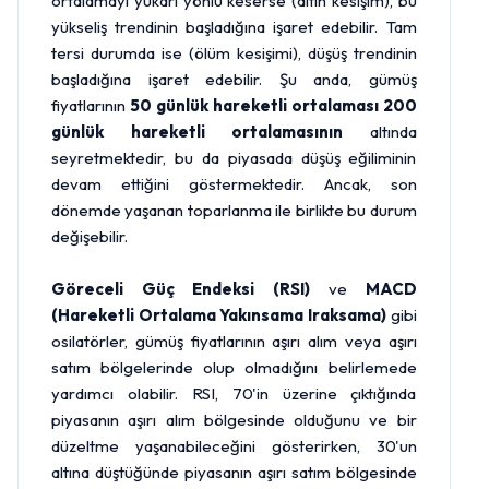
ortalamayı yukarı yönlü keserse (altın kesişim), bu
yükseliş trendinin başladığına işaret edebilir. Tam
tersi durumda ise (ölüm kesişimi), düşüş trendinin
başladığına işaret edebilir. Şu anda, gümüş
fiyatlarının
50 günlük hareketli ortalaması
200
günlük hareketli ortalamasının
altında
seyretmektedir, bu da piyasada düşüş eğiliminin
devam ettiğini göstermektedir. Ancak, son
dönemde yaşanan toparlanma ile birlikte bu durum
değişebilir.
Göreceli Güç Endeksi (RSI)
ve
MACD
(Hareketli Ortalama Yakınsama Iraksama)
gibi
osilatörler, gümüş fiyatlarının aşırı alım veya aşırı
satım bölgelerinde olup olmadığını belirlemede
yardımcı olabilir. RSI, 70'in üzerine çıktığında
piyasanın aşırı alım bölgesinde olduğunu ve bir
düzeltme yaşanabileceğini gösterirken, 30'un
altına düştüğünde piyasanın aşırı satım bölgesinde