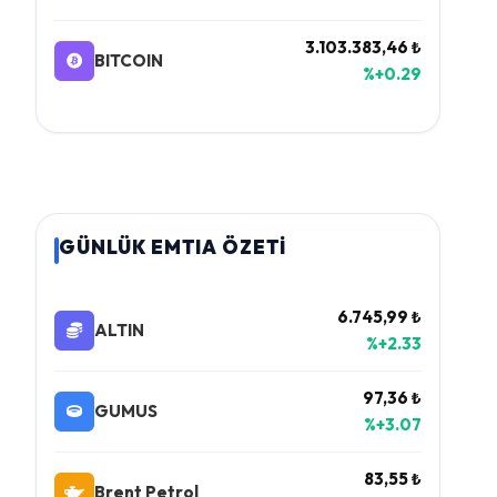
3.103.383,46 ₺
BITCOIN
%+0.29
GÜNLÜK EMTIA ÖZETİ
6.745,99 ₺
ALTIN
%+2.33
97,36 ₺
GUMUS
%+3.07
83,55 ₺
Brent Petrol