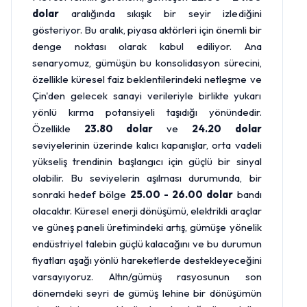
dolar
aralığında sıkışık bir seyir izlediğini
gösteriyor. Bu aralık, piyasa aktörleri için önemli bir
denge noktası olarak kabul ediliyor. Ana
senaryomuz, gümüşün bu konsolidasyon sürecini,
özellikle küresel faiz beklentilerindeki netleşme ve
Çin'den gelecek sanayi verileriyle birlikte yukarı
yönlü kırma potansiyeli taşıdığı yönündedir.
Özellikle
23.80 dolar
ve
24.20 dolar
seviyelerinin üzerinde kalıcı kapanışlar, orta vadeli
yükseliş trendinin başlangıcı için güçlü bir sinyal
olabilir. Bu seviyelerin aşılması durumunda, bir
sonraki hedef bölge
25.00 - 26.00 dolar
bandı
olacaktır. Küresel enerji dönüşümü, elektrikli araçlar
ve güneş paneli üretimindeki artış, gümüşe yönelik
endüstriyel talebin güçlü kalacağını ve bu durumun
fiyatları aşağı yönlü hareketlerde destekleyeceğini
varsayıyoruz.
Altın
/gümüş rasyosunun son
dönemdeki seyri de gümüş lehine bir dönüşümün