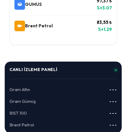
97,37 ₺
GUMUS
%+3.07
83,55 ₺
Brent Petrol
%+1.29
CANLI İZLEME PANELI
Gram Altın
---
Gram Gümüş
---
BIST 100
---
Brent Petrol
---