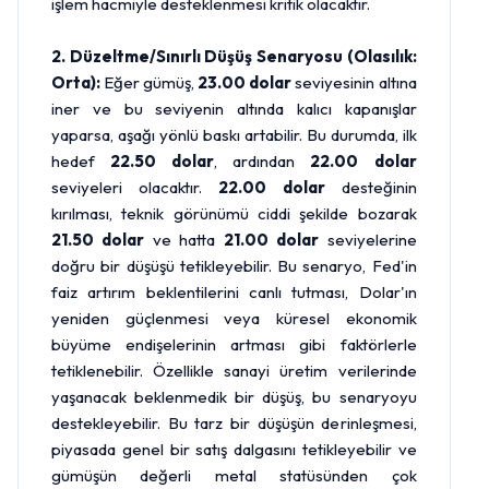
işlem hacmiyle desteklenmesi kritik olacaktır.
2. Düzeltme/Sınırlı Düşüş Senaryosu (Olasılık:
Orta):
Eğer gümüş,
23.00 dolar
seviyesinin altına
iner ve bu seviyenin altında kalıcı kapanışlar
yaparsa, aşağı yönlü baskı artabilir. Bu durumda, ilk
hedef
22.50 dolar
, ardından
22.00 dolar
seviyeleri olacaktır.
22.00 dolar
desteğinin
kırılması, teknik görünümü ciddi şekilde bozarak
21.50 dolar
ve hatta
21.00 dolar
seviyelerine
doğru bir düşüşü tetikleyebilir. Bu senaryo, Fed'in
faiz artırım beklentilerini canlı tutması, Dolar'ın
yeniden güçlenmesi veya küresel ekonomik
büyüme endişelerinin artması gibi faktörlerle
tetiklenebilir. Özellikle sanayi üretim verilerinde
yaşanacak beklenmedik bir düşüş, bu senaryoyu
destekleyebilir. Bu tarz bir düşüşün derinleşmesi,
piyasada genel bir satış dalgasını tetikleyebilir ve
gümüşün değerli metal statüsünden çok