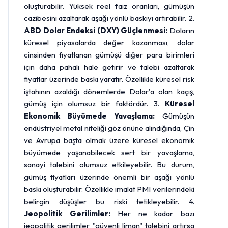
oluşturabilir. Yüksek reel faiz oranları, gümüşün
cazibesini azaltarak aşağı yönlü baskıyı artırabilir. 2.
ABD Dolar Endeksi (DXY) Güçlenmesi:
Doların
küresel piyasalarda değer kazanması, dolar
cinsinden fiyatlanan gümüşü diğer para birimleri
için daha pahalı hale getirir ve talebi azaltarak
fiyatlar üzerinde baskı yaratır. Özellikle küresel risk
iştahının azaldığı dönemlerde Dolar'a olan kaçış,
gümüş için olumsuz bir faktördür. 3.
Küresel
Ekonomik Büyümede Yavaşlama:
Gümüşün
endüstriyel metal niteliği göz önüne alındığında, Çin
ve Avrupa başta olmak üzere küresel ekonomik
büyümede yaşanabilecek sert bir yavaşlama,
sanayi talebini olumsuz etkileyebilir. Bu durum,
gümüş fiyatları üzerinde önemli bir aşağı yönlü
baskı oluşturabilir. Özellikle imalat PMI verilerindeki
belirgin düşüşler bu riski tetikleyebilir. 4.
Jeopolitik Gerilimler:
Her ne kadar bazı
jeopolitik gerilimler "güvenli liman" talebini artırsa