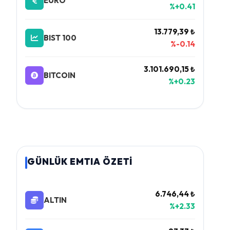
EURO
%+0.41
13.779,39 ₺
BIST 100
%-0.14
3.101.690,15 ₺
BITCOIN
%+0.23
GÜNLÜK EMTIA ÖZETİ
6.746,44 ₺
ALTIN
%+2.33