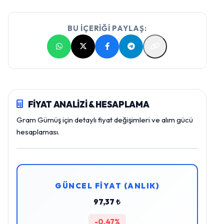
BU İÇERİĞİ PAYLAŞ:
FİYAT ANALİZİ & HESAPLAMA
Gram Gümüş için detaylı fiyat değişimleri ve alım gücü
hesaplaması.
GÜNCEL FİYAT (ANLIK)
97,37 ₺
-0,47%