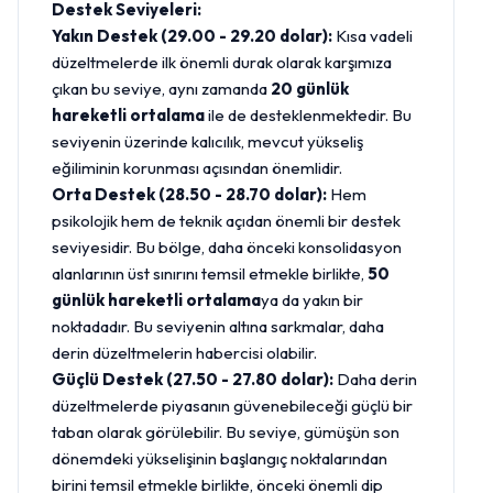
Destek Seviyeleri:
Yakın Destek (29.00 - 29.20 dolar):
Kısa vadeli
düzeltmelerde ilk önemli durak olarak karşımıza
çıkan bu seviye, aynı zamanda
20 günlük
hareketli ortalama
ile de desteklenmektedir. Bu
seviyenin üzerinde kalıcılık, mevcut yükseliş
eğiliminin korunması açısından önemlidir.
Orta Destek (28.50 - 28.70 dolar):
Hem
psikolojik hem de teknik açıdan önemli bir destek
seviyesidir. Bu bölge, daha önceki konsolidasyon
alanlarının üst sınırını temsil etmekle birlikte,
50
günlük hareketli ortalama
ya da yakın bir
noktadadır. Bu seviyenin altına sarkmalar, daha
derin düzeltmelerin habercisi olabilir.
Güçlü Destek (27.50 - 27.80 dolar):
Daha derin
düzeltmelerde piyasanın güvenebileceği güçlü bir
taban olarak görülebilir. Bu seviye, gümüşün son
dönemdeki yükselişinin başlangıç noktalarından
birini temsil etmekle birlikte, önceki önemli dip