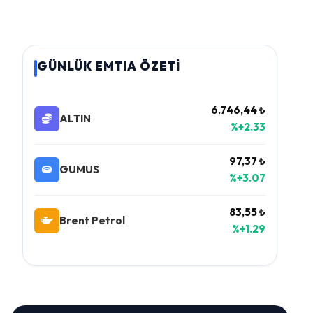
GÜNLÜK EMTIA ÖZETİ
6.746,44 ₺
ALTIN
%+2.33
97,37 ₺
GUMUS
%+3.07
83,55 ₺
Brent Petrol
%+1.29