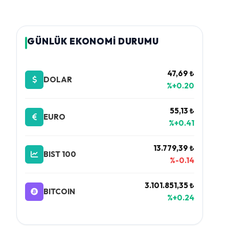
GÜNLÜK EKONOMİ DURUMU
47,69 ₺
DOLAR
%+0.20
55,13 ₺
EURO
%+0.41
13.779,39 ₺
BIST 100
%-0.14
3.101.851,35 ₺
BITCOIN
%+0.24