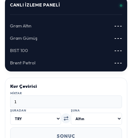
CANLI İZLEME PANELI
Gram Altın
---
Gram Gümüş
---
BIST 100
---
Brent Petrol
---
Kur Çevirici
MIKTAR
ŞURADAN
ŞUNA
SONUÇ