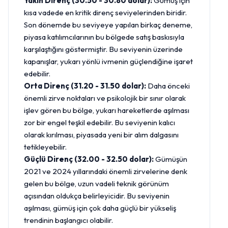
Yakın Direnç (30.50 - 30.80 dolar):
Gümüş için
kısa vadede en kritik direnç seviyelerinden biridir.
Son dönemde bu seviyeye yapılan birkaç deneme,
piyasa katılımcılarının bu bölgede satış baskısıyla
karşılaştığını göstermiştir. Bu seviyenin üzerinde
kapanışlar, yukarı yönlü ivmenin güçlendiğine işaret
edebilir.
Orta Direnç (31.20 - 31.50 dolar):
Daha önceki
önemli zirve noktaları ve psikolojik bir sınır olarak
işlev gören bu bölge, yukarı hareketlerde aşılması
zor bir engel teşkil edebilir. Bu seviyenin kalıcı
olarak kırılması, piyasada yeni bir alım dalgasını
tetikleyebilir.
Güçlü Direnç (32.00 - 32.50 dolar):
Gümüşün
2021 ve 2024 yıllarındaki önemli zirvelerine denk
gelen bu bölge, uzun vadeli teknik görünüm
açısından oldukça belirleyicidir. Bu seviyenin
aşılması, gümüş için çok daha güçlü bir yükseliş
trendinin başlangıcı olabilir.