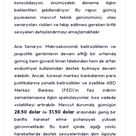
konsolidasyon, önümüzdeki döneme ilişkin
beklentileri şekillendiriyor. Bu rapor, gümüş
piyasasının mevcut teknik görünümünü, olası
senaryoları, riskleri ve takip edilmesi gereken kritik
seviyeleri detaylandırmayı amaçlamaktadır.
Ana Senaryo: Makroekonomik belirsizliklerin ve
jeopolitik gerilimlerin devam ettiği bir ortamda
gümüş, hem güvenli liman talebinden hem de artan
endüstriyel kullanımdan destek bulmaya devam
edebilir. Ancak, küresel merkez bankalarının para
politikalarına yönelik belirsizlikler ve özellikle ABD
Merkez Bankası
(
FED
)'in faiz indirim
zamanlamasına ilişkin spekülasyonlar, kısa vadede
volatiliteyi artırabilir. Mevcut durumda, gümüşün
28.50 dolar
ile
31.50 dolar
arasındaki geniş bir
bantta hareket etme potansiyeli yüksek
görünmektedir. Bu bant içinde, aşağı yönlü
hareketlerde destek seviyelerinden alım ilgisiyle