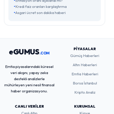
Enflasyon oranı açıklandı mı?
Kredi faiz oranları karşılaştırma
Asgari ücret son dakika haberi
PIYASALAR
eGUMUS
.COM
Gümüş Haberleri
Altın Haberleri
Emtia piyasalarındaki küresel
veri akışını, yapay zeka
Emtia Haberleri
destekli analizlerle
Borsa İstanbul
mühürleyen yeni nesil finansal
haber organizasyonu.
Kripto Analiz
CANLI VERILER
KURUMSAL
Canlı Altın
Künye