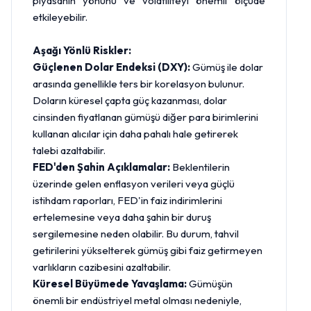
piyasanın yönünü ve volatiliteyi önemli ölçüde
etkileyebilir.
Aşağı Yönlü Riskler:
Güçlenen Dolar Endeksi (DXY):
Gümüş ile dolar
arasında genellikle ters bir korelasyon bulunur.
Doların küresel çapta güç kazanması, dolar
cinsinden fiyatlanan gümüşü diğer para birimlerini
kullanan alıcılar için daha pahalı hale getirerek
talebi azaltabilir.
FED'den Şahin Açıklamalar:
Beklentilerin
üzerinde gelen enflasyon verileri veya güçlü
istihdam raporları, FED'in faiz indirimlerini
ertelemesine veya daha şahin bir duruş
sergilemesine neden olabilir. Bu durum, tahvil
getirilerini yükselterek gümüş gibi faiz getirmeyen
varlıkların cazibesini azaltabilir.
Küresel Büyümede Yavaşlama:
Gümüşün
önemli bir endüstriyel metal olması nedeniyle,