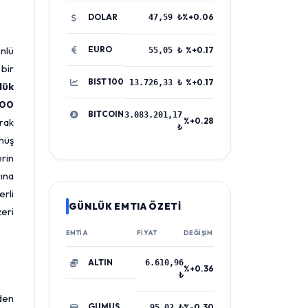
DOLAR
%+0.06
47,59 ₺
nlü
EURO
%+0.17
55,05 ₺
 bir
BIST 100
%+0.17
13.726,33 ₺
lük
.00
BITCOIN
3.083.201,17
arak
%+0.28
₺
ümüş
rin
rına
erli
GÜNLÜK EMTIA ÖZETİ
eri
EMTIA
FIYAT
DEĞIŞIM
ALTIN
6.610,96
%+0.36
₺
den
GUMUS
%-0.30
95,02 ₺