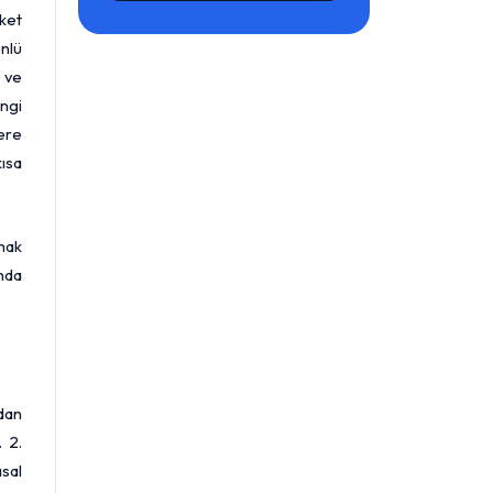
ket
nlü
ı ve
angi
lere
kısa
lmak
unda
udan
. 2.
sal