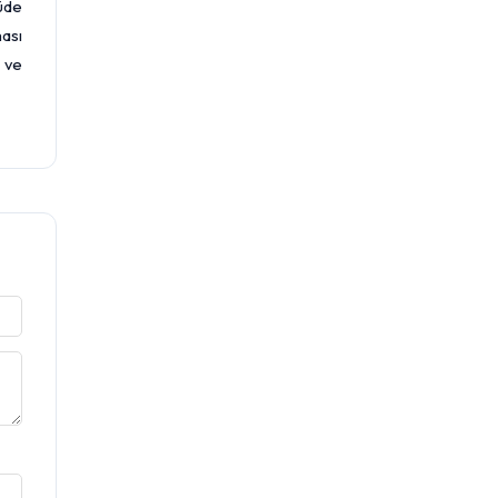
üde
ası
i ve