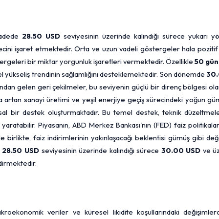
vadede
28.50
USD
seviyesinin üzerinde kalındığı sürece yukarı yö
ini işaret etmektedir. Orta ve uzun vadeli göstergeler hala pozitif
rgeleri bir miktar yorgunluk işaretleri vermektedir. Özellikle
50 gün
nel yükseliş trendinin sağlamlığını desteklemektedir. Son dönemde
30
dan gelen geri çekilmeler, bu seviyenin güçlü bir direnç bölgesi ol
ta artan sanayi üretimi ve yeşil enerjiye geçiş sürecindeki yoğun g
ısal bir destek oluşturmaktadır. Bu temel destek, teknik düzeltmele
ı yaratabilir. Piyasanın, ABD
Merkez Bankası
'nın (
FED
) faiz politikala
 birlikte, faiz indirimlerinin yakınlaşacağı beklentisi gümüş gibi değ
,
28.50 USD
seviyesinin üzerinde kalındığı sürece
30.00 USD
ve üz
dirmektedir.
kroekonomik veriler ve küresel likidite koşullarındaki değişimler