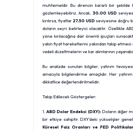
muhtemeldir. Bu direncin kararlı bir şekilde
gözlemleyebiliriz. Ancak,
30.00 USD
seviyesi
kırılırsa, fiyatlar
27.50 USD
seviyesine doğru bi
doların seyri belirleyici olacaktır. Özellikle
yöne kırılacağına dair önemli ipuçları sunacaktı
yakın fiyat hareketlerini yakından takip etmesi 
vadeli düzeltmelerin ve kar alımlarının yaşan
Bu analizde sunulan bilgiler, yatırım tavsiye
amacıyla bilgilendirme amaçlıdır. Her yatırım 
dikkatlice değerlendirilmelidir.
Takip Edilecek Göstergeler:
1.
ABD Dolar Endeksi (DXY):
Doların diğer ma
bir etkiye sahiptir. DXY'deki yükselişler genel
Küresel Faiz Oranları ve FED Politikalar