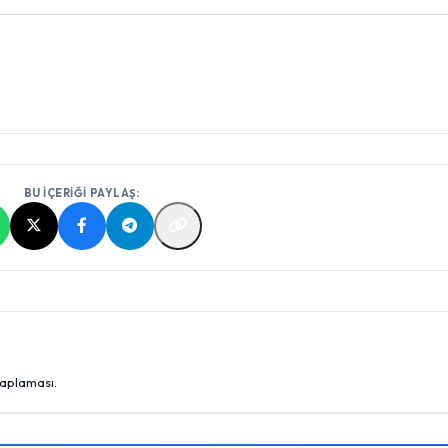
BU İÇERİĞİ PAYLAŞ:
saplaması.