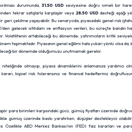
 kırılması durumunda,
31.50 USD
seviyesine doğru ivmeli bir hare
nden tekrar satışlarla karşılaşılır veya
28.50 USD
desteği aşağı yö
r geri çekilme yaşayabilir. Bu senaryoda, piyasadaki genel risk iştah
 ABD'den gelecek istihdam ve enflasyon verileri, bu süreçte bandın h
r. Volatilitenin artabileceği bu dönemde, yatırımcıların kritik seviye
önem taşımaktadır. Piyasanın genel eğilimi hala yukarı yönlü olsa da, 
abileceği bir dönemde olduğumuzu unutmamak gerekir.
si niteliğinde olmayıp, piyasa dinamiklerini anlamanıza yardımcı o
kararı, kişisel risk toleransınız ve finansal hedefleriniz doğrultus
jör para birimleri karşısındaki gücü, gümüş fiyatları üzerinde doğr
likle gümüş üzerinde baskı yaratırken, düşüşler destekleyici olabilir
ı:
Özellikle ABD Merkez Bankası'nın (FED) faiz kararları ve para