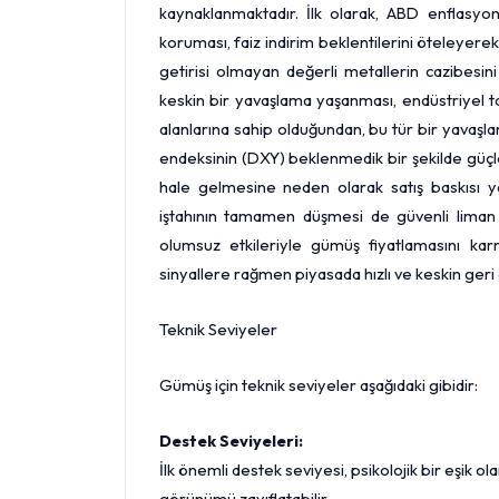
kaynaklanmaktadır. İlk olarak, ABD enflasyon
koruması, faiz indirim beklentilerini öteleyerek
getirisi olmayan değerli metallerin cazibesi
keskin bir yavaşlama yaşanması, endüstriyel ta
alanlarına sahip olduğundan, bu tür bir yavaşla
endeksinin (DXY) beklenmedik bir şekilde güçle
hale gelmesine neden olarak satış baskısı ya
iştahının tamamen düşmesi de güvenli liman 
olumsuz etkileriyle gümüş fiyatlamasını karm
sinyallere rağmen piyasada hızlı ve keskin geri
Teknik Seviyeler
Gümüş için teknik seviyeler aşağıdaki gibidir:
Destek Seviyeleri:
İlk önemli destek seviyesi, psikolojik bir eşik ol
görünümü zayıflatabilir.