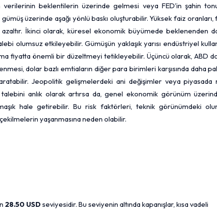
 verilerinin beklentilerin üzerinde gelmesi veya FED'in şahin ton
 gümüş üzerinde aşağı yönlü baskı oluşturabilir. Yüksek faiz oranları, 
ni azaltır. İkinci olarak, küresel ekonomik büyümede beklenenden d
lebi olumsuz etkileyebilir. Gümüşün yaklaşık yarısı endüstriyel kull
ma fiyatta önemli bir düzeltmeyi tetikleyebilir. Üçüncü olarak, ABD d
nmesi, dolar bazlı emtiaların diğer para birimleri karşısında daha pa
ratabilir. Jeopolitik gelişmelerdeki ani değişimler veya piyasada r
talebini anlık olarak artırsa da, genel ekonomik görünüm üzerind
aşık hale getirebilir. Bu risk faktörleri, teknik görünümdeki olu
 çekilmelerin yaşanmasına neden olabilir.
an
28.50 USD
seviyesidir. Bu seviyenin altında kapanışlar, kısa vadeli