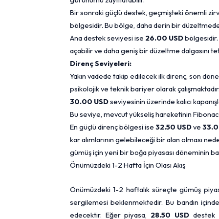
Bir sonraki güçlü destek, geçmişteki önemli zi
bölgesidir. Bu bölge, daha derin bir düzeltmede a
Ana destek seviyesi ise
26.00 USD
bölgesidir.
açabilir ve daha geniş bir düzeltme dalgasını teti
Direnç Seviyeleri:
Yakın vadede takip edilecek ilk direnç, son dön
psikolojik ve teknik bariyer olarak çalışmaktadır
30.00 USD
seviyesinin üzerinde kalıcı kapanış
Bu seviye, mevcut yükseliş hareketinin Fibonacci
En güçlü direnç bölgesi ise
32.50 USD
ve
33.0
kar alımlarının gelebileceği bir alan olması nede
gümüş için yeni bir boğa piyasası döneminin baş
Önümüzdeki 1-2 Hafta İçin Olası Akış
Önümüzdeki 1-2 haftalık süreçte gümüş piyas
sergilemesi beklenmektedir. Bu bandın içinde
edecektir. Eğer piyasa,
28.50 USD
destek s