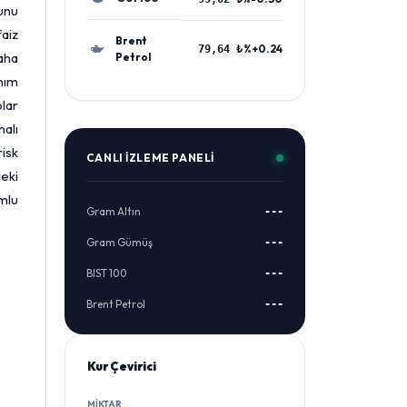
unu
faiz
Brent
%+0.24
79,64 ₺
aha
Petrol
anım
olar
halı
isk
CANLI İZLEME PANELI
eki
mlu
Gram Altın
---
Gram Gümüş
---
BIST 100
---
Brent Petrol
---
Kur Çevirici
MIKTAR