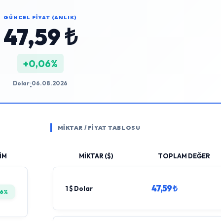
GÜNCEL FİYAT (ANLIK)
47,59 ₺
+0,06%
Dolar
06.08.2026
•
MİKTAR / FİYAT TABLOSU
İM
MİKTAR ($)
TOPLAM DEĞER
47,59 ₺
1 $ Dolar
06%