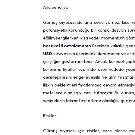
Ana Senaryo
Gümüş piyasasında ana senaryomuz, kısa 
potansiyelin korunduğu bir konsolidasyon sürec
eğilim sergilerken, kısa vadeli momentum göste
hareketli ortalamanın
üzerinde kalıcılık, ge
USD
seviyesinin üzerindeki denemeler ve ardın
çalıştığını göstermektedir. Ancak, küresel çap
kullanımı, fiyatlar üzerinde uzun vadede yap
derinleşmesini engelleyebilir ve alım fırsatlar
ilişkin beklentileri fiyatlamaya devam etmesiyle
metallere olan ilgiyi canlı tutacaktır. Bu durum
seviyelerin tekrar test edilme olasılığını güçlen
Riskler
Gümüş piyasası için riskler, esas olarak ma