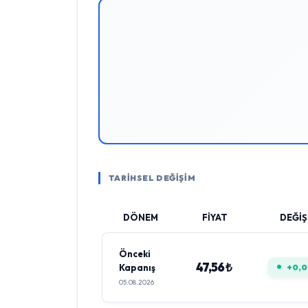
TARİHSEL DEĞİŞİM
DÖNEM
FİYAT
DEĞİŞ
Önceki
47,56 ₺
Kapanış
+0,
05.08.2026