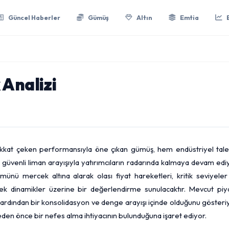
Güncel Haberler
Gümüş
Altın
Emtia
 Analizi
ikkat çeken performansıyla öne çıkan
gümüş
, hem endüstriyel tal
 güvenli liman arayışıyla yatırımcıların radarında kalmaya devam edi
nü mercek altına alarak olası fiyat hareketleri, kritik seviyeler
k dinamikler üzerine bir değerlendirme sunulacaktır. Mevcut piy
n ardından bir konsolidasyon ve denge arayışı içinde olduğunu gösteri
den önce bir nefes alma ihtiyacının bulunduğuna işaret ediyor.