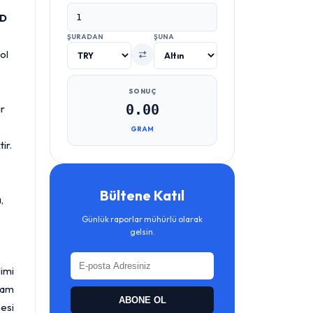
SD
ŞURADAN
ŞUNA
ol
SONUÇ
ir
0.00
GRAM
ir.
Bültene Katıl
,
Günlük raporlar mühürlü olarak
gelsin.
imi
vam
ABONE OL
esi