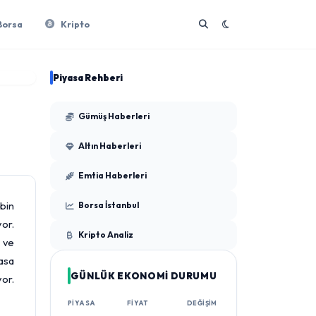
Borsa
Kripto
Piyasa Rehberi
Gümüş Haberleri
Altın Haberleri
Emtia Haberleri
ebin
Borsa İstanbul
yor.
Kripto Analiz
 ve
asa
GÜNLÜK EKONOMİ DURUMU
yor.
PIYASA
FIYAT
DEĞIŞIM