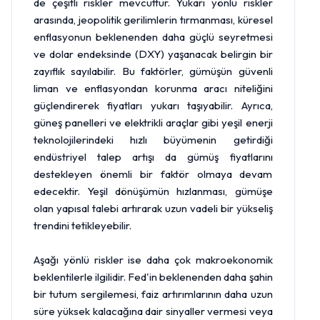
de çeşitli riskler mevcuttur. Yukarı yönlü riskler
arasında, jeopolitik gerilimlerin tırmanması, küresel
enflasyonun beklenenden daha güçlü seyretmesi
ve
dolar
endeksinde (DXY) yaşanacak belirgin bir
zayıflık sayılabilir. Bu faktörler, gümüşün güvenli
liman ve enflasyondan korunma aracı niteliğini
güçlendirerek fiyatları yukarı taşıyabilir. Ayrıca,
güneş panelleri ve elektrikli araçlar gibi yeşil enerji
teknolojilerindeki hızlı büyümenin getirdiği
endüstriyel talep artışı da gümüş fiyatlarını
destekleyen önemli bir faktör olmaya devam
edecektir. Yeşil dönüşümün hızlanması, gümüşe
olan yapısal talebi artırarak uzun vadeli bir yükseliş
trendini tetikleyebilir.
Aşağı yönlü riskler ise daha çok makroekonomik
beklentilerle ilgilidir. Fed'in beklenenden daha şahin
bir tutum sergilemesi, faiz artırımlarının daha uzun
süre yüksek kalacağına dair sinyaller vermesi veya