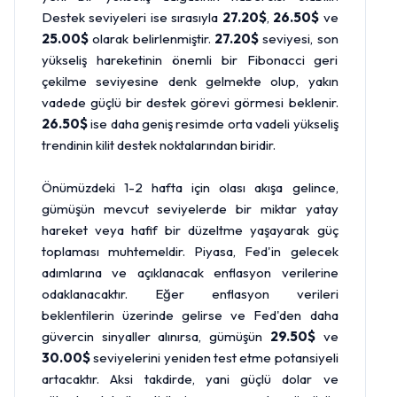
Destek seviyeleri ise sırasıyla
27.20$
,
26.50$
ve
25.00$
olarak belirlenmiştir.
27.20$
seviyesi, son
yükseliş hareketinin önemli bir Fibonacci geri
çekilme seviyesine denk gelmekte olup, yakın
vadede güçlü bir destek görevi görmesi beklenir.
26.50$
ise daha geniş resimde orta vadeli yükseliş
trendinin kilit destek noktalarından biridir.
Önümüzdeki 1-2 hafta için olası akışa gelince,
gümüşün mevcut seviyelerde bir miktar yatay
hareket veya hafif bir düzeltme yaşayarak güç
toplaması muhtemeldir. Piyasa, Fed'in gelecek
adımlarına ve açıklanacak enflasyon verilerine
odaklanacaktır. Eğer enflasyon verileri
beklentilerin üzerinde gelirse ve Fed'den daha
güvercin sinyaller alınırsa, gümüşün
29.50$
ve
30.00$
seviyelerini yeniden test etme potansiyeli
artacaktır. Aksi takdirde, yani güçlü dolar ve