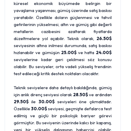
küresel ekonomik büyümede belirgin bir
yavaşlama yaşanması, gümüş üzerinde satış baskısı
yaratabilir. Özellikle doların güçlenmesi ve tahvil
getirilerinin yükselmesi,
altın
ve gümüş gibi değerli
metallerin cazibesini azaltarak fiyatlarda
düzeltmelere yol açabilir. Teknik olarak,
26.50$
seviyesinin altına inilmesi durumunda, satış baskısı
hızlanabilir ve gümüşün
25.00$
ve hatta
24.00$
seviyelerine kadar geri çekilmesi söz konusu
olabilir. Bu seviyeler, orta vadeli yükseliş trendinin
test edileceği kritik destek noktaları olacaktır.
Teknik seviyelere daha detaylı bakıldığında, gümüş
için anlık direnç seviyesi olarak
28.50$
ve ardından
29.50$
ile
30.00$
seviyeleri öne çıkmaktadır.
Özellikle
30.00$
seviyesi, geçmişte defalarca test
edilmiş ve güçlü bir psikolojik bariyer görevi
görmüştür. Bu seviyenin üzerinde kalıcı bir kapanış,
yeni bir yükseliş dalgasının habercisi olabilir.