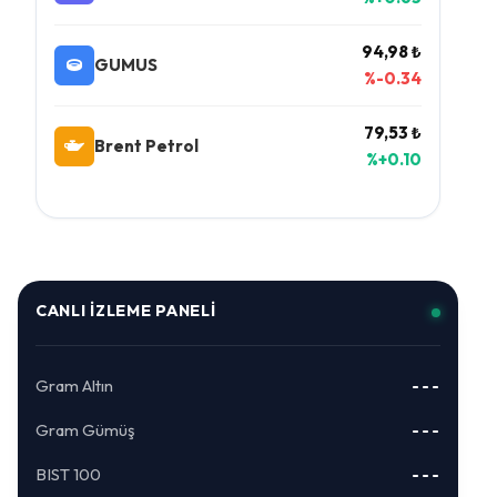
94,98 ₺
GUMUS
%-0.34
79,53 ₺
Brent Petrol
%+0.10
CANLI İZLEME PANELI
Gram Altın
---
Gram Gümüş
---
BIST 100
---