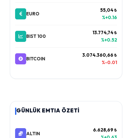
55,04 ₺
EURO
%+0.16
13.774,74 ₺
BIST 100
%+0.52
3.074.360,66 ₺
BITCOIN
%-0.01
GÜNLÜK EMTIA ÖZETİ
6.628,69 ₺
ALTIN
%+0.63