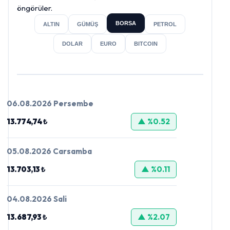
öngörüler.
BORSA
ALTIN
GÜMÜŞ
PETROL
DOLAR
EURO
BITCOIN
06.08.2026 Persembe
13.774,74 ₺
▲ %0.52
05.08.2026 Carsamba
13.703,13 ₺
▲ %0.11
04.08.2026 Sali
13.687,93 ₺
▲ %2.07