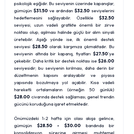
psikolojik eşiğidir. Bu seviyenin üzerinde kapanışlar,
gümüşün
$31.50
ve ardından
$32.50
seviyelerini
hedeflemesini sağlayabilir. Özellikle
$32.50
seviyesi, uzun vadeli grafikte önemli bir zirve
noktası olup, aşılması halinde güçlü bir alım sinyali
üretebilir. Aşağı yönde ise, ilk önemli destek
seviyesi
$28.50
olarak karşımıza çıkmaktadır. Bu
seviyenin altında bir kapanış, fiyatları
$27.50
'ye
çekebilir. Daha kritik bir destek noktası ise
$26.00
seviyesidir; bu seviyenin kırılması, daha derin bir
düzeltmenin kapısını aralayabilir ve piyasa
yapısında bozulmaya yol açabilir. Kısa vadeli
hareketli ortalamaların (örneğin 50 günlük)
$28.00
civarında destek sağlaması, genel trendin
gücünü koruduğuna işaret etmektedir.
Önümüzdeki 1-2 hafta için olası akışa gelince,
gümüşün
$28.50 - $30.00
bandında bir
konsolidasyon sürecine girmesi muhtemel