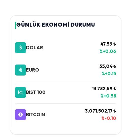
GÜNLÜK EKONOMİ DURUMU
47,59 ₺
DOLAR
%+0.06
55,04 ₺
EURO
%+0.15
13.782,59 ₺
BIST 100
%+0.58
3.071.502,17 ₺
BITCOIN
%-0.10