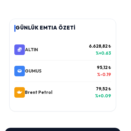
GÜNLÜK EMTIA ÖZETİ
6.628,82 ₺
ALTIN
%+0.63
95,12 ₺
GUMUS
%-0.19
79,52 ₺
Brent Petrol
%+0.09