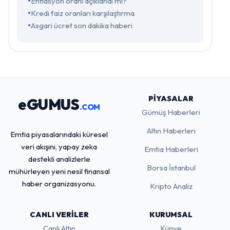
Enflasyon oranı açıklandı mı?
Kredi faiz oranları karşılaştırma
Asgari ücret son dakika haberi
PIYASALAR
eGUMUS
.COM
Gümüş Haberleri
Altın Haberleri
Emtia piyasalarındaki küresel
veri akışını, yapay zeka
Emtia Haberleri
destekli analizlerle
Borsa İstanbul
mühürleyen yeni nesil finansal
haber organizasyonu.
Kripto Analiz
CANLI VERILER
KURUMSAL
Canlı Altın
Künye