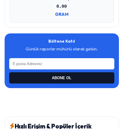
0.00
GRAM
Bültene Katıl
Günlük raporlar mühürlü olarak gelsin.
ABONE OL
Hızlı Erişim & Popüler İçerik