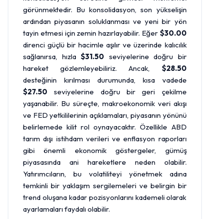
görünmektedir. Bu konsolidasyon, son yükselişin
ardından piyasanın soluklanması ve yeni bir yön
tayin etmesi için zemin hazırlayabilir. Eğer
$30.00
direnci güçlü bir hacimle aşılır ve üzerinde kalıcılık
sağlanırsa, hızla
$31.50
seviyelerine doğru bir
hareket gözlemleyebiliriz. Ancak,
$28.50
desteğinin kırılması durumunda, kısa vadede
$27.50
seviyelerine doğru bir geri çekilme
yaşanabilir. Bu süreçte, makroekonomik veri akışı
ve FED yetkililerinin açıklamaları, piyasanın yönünü
belirlemede kilit rol oynayacaktır. Özellikle ABD
tarım dışı istihdam verileri ve enflasyon raporları
gibi önemli ekonomik göstergeler, gümüş
piyasasında ani hareketlere neden olabilir.
Yatırımcıların, bu volatiliteyi yönetmek adına
temkinli bir yaklaşım sergilemeleri ve belirgin bir
trend oluşana kadar pozisyonlarını kademeli olarak
ayarlamaları faydalı olabilir.