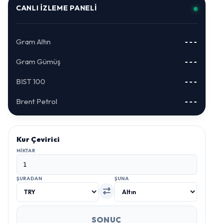
CANLI İZLEME PANELI
Gram Altın
---
Gram Gümüş
---
BIST 100
---
Brent Petrol
---
Kur Çevirici
MIKTAR
ŞURADAN
ŞUNA
SONUÇ