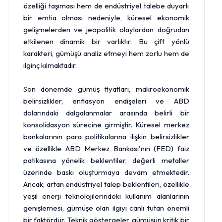
özelliği taşıması hem de endüstriyel talebe duyarlı
bir emtia olması nedeniyle, küresel ekonomik
gelişmelerden ve jeopolitik olaylardan doğrudan
etkilenen dinamik bir varlıktır. Bu çift yönlü
karakteri, gümüşü analiz etmeyi hem zorlu hem de
ilginç kılmaktadır.
Son dönemde gümüş fiyatları, makroekonomik
belirsizlikler, enflasyon endişeleri ve ABD
dolarındaki dalgalanmalar arasında belirli bir
konsolidasyon sürecine girmiştir. Küresel merkez
bankalarının para politikalarına ilişkin belirsizlikler
ve özellikle ABD
Merkez Bankası
'nın (
FED
) faiz
patikasına yönelik beklentiler, değerli metaller
üzerinde baskı oluşturmaya devam etmektedir.
Ancak, artan endüstriyel talep beklentileri, özellikle
yeşil enerji teknolojilerindeki kullanım alanlarının
genişlemesi, gümüşe olan ilgiyi canlı tutan önemli
bir faktördür. Teknik göstergeler, gümüşün kritik bir