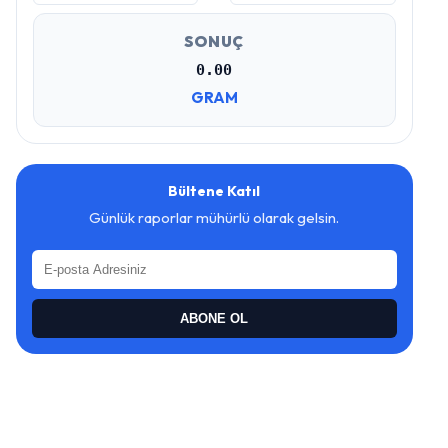
SONUÇ
0.00
GRAM
Bültene Katıl
Günlük raporlar mühürlü olarak gelsin.
ABONE OL