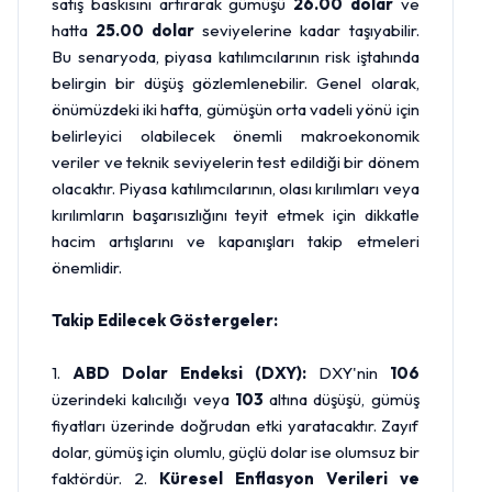
satış baskısını artırarak gümüşü
26.00 dolar
ve
hatta
25.00 dolar
seviyelerine kadar taşıyabilir.
Bu senaryoda, piyasa katılımcılarının risk iştahında
belirgin bir düşüş gözlemlenebilir. Genel olarak,
önümüzdeki iki hafta, gümüşün orta vadeli yönü için
belirleyici olabilecek önemli makroekonomik
veriler ve teknik seviyelerin test edildiği bir dönem
olacaktır. Piyasa katılımcılarının, olası kırılımları veya
kırılımların başarısızlığını teyit etmek için dikkatle
hacim artışlarını ve kapanışları takip etmeleri
önemlidir.
Takip Edilecek Göstergeler:
1.
ABD Dolar Endeksi (DXY):
DXY'nin
106
üzerindeki kalıcılığı veya
103
altına düşüşü, gümüş
fiyatları üzerinde doğrudan etki yaratacaktır. Zayıf
dolar, gümüş için olumlu, güçlü dolar ise olumsuz bir
faktördür. 2.
Küresel Enflasyon Verileri ve