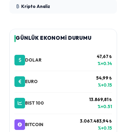
Kripto Analiz
GÜNLÜK EKONOMİ DURUMU
47,67 ₺
DOLAR
%+0.14
54,99 ₺
EURO
%+0.15
13.869,81 ₺
BIST 100
%+0.51
3.067.483,94 ₺
BITCOIN
%+0.15