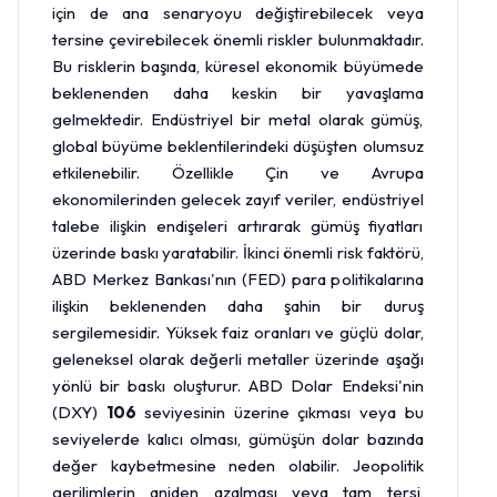
için de ana senaryoyu değiştirebilecek veya
tersine çevirebilecek önemli riskler bulunmaktadır.
Bu risklerin başında, küresel ekonomik büyümede
beklenenden daha keskin bir yavaşlama
gelmektedir. Endüstriyel bir metal olarak gümüş,
global büyüme beklentilerindeki düşüşten olumsuz
etkilenebilir. Özellikle Çin ve Avrupa
ekonomilerinden gelecek zayıf veriler, endüstriyel
talebe ilişkin endişeleri artırarak gümüş fiyatları
üzerinde baskı yaratabilir. İkinci önemli risk faktörü,
ABD Merkez Bankası'nın (FED) para politikalarına
ilişkin beklenenden daha şahin bir duruş
sergilemesidir. Yüksek faiz oranları ve güçlü dolar,
geleneksel olarak değerli metaller üzerinde aşağı
yönlü bir baskı oluşturur. ABD Dolar Endeksi'nin
(DXY)
106
seviyesinin üzerine çıkması veya bu
seviyelerde kalıcı olması, gümüşün dolar bazında
değer kaybetmesine neden olabilir. Jeopolitik
gerilimlerin aniden azalması veya tam tersi,