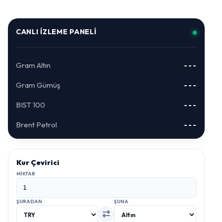
CANLI İZLEME PANELI
Gram Altın
---
Gram Gümüş
---
BIST 100
---
Brent Petrol
---
Kur Çevirici
MIKTAR
ŞURADAN
ŞUNA