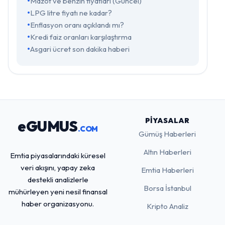
Mazot ve benzin fiyatları (Güncel)
LPG litre fiyatı ne kadar?
Enflasyon oranı açıklandı mı?
Kredi faiz oranları karşılaştırma
Asgari ücret son dakika haberi
PIYASALAR
eGUMUS
.COM
Gümüş Haberleri
Altın Haberleri
Emtia piyasalarındaki küresel
veri akışını, yapay zeka
Emtia Haberleri
destekli analizlerle
Borsa İstanbul
mühürleyen yeni nesil finansal
haber organizasyonu.
Kripto Analiz