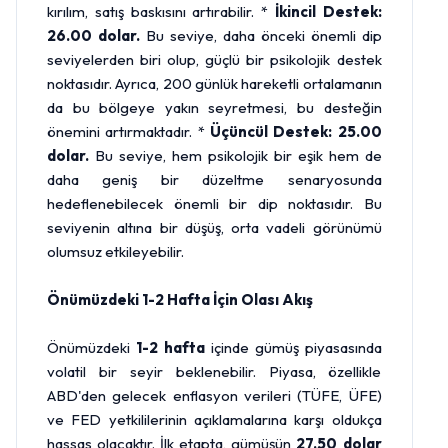
kırılım, satış baskısını artırabilir. *
İkincil Destek:
26.00 dolar.
Bu seviye, daha önceki önemli dip
seviyelerden biri olup, güçlü bir psikolojik destek
noktasıdır. Ayrıca, 200 günlük hareketli ortalamanın
da bu bölgeye yakın seyretmesi, bu desteğin
önemini artırmaktadır. *
Üçüncül Destek: 25.00
dolar.
Bu seviye, hem psikolojik bir eşik hem de
daha geniş bir düzeltme senaryosunda
hedeflenebilecek önemli bir dip noktasıdır. Bu
seviyenin altına bir düşüş, orta vadeli görünümü
olumsuz etkileyebilir.
Önümüzdeki 1-2 Hafta İçin Olası Akış
Önümüzdeki
1-2 hafta
içinde gümüş piyasasında
volatil bir seyir beklenebilir. Piyasa, özellikle
ABD'den gelecek enflasyon verileri (TÜFE, ÜFE)
ve FED yetkililerinin açıklamalarına karşı oldukça
hassas olacaktır. İlk etapta, gümüşün
27.50 dolar