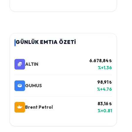
GÜNLÜK EMTIA ÖZETİ
6.678,84 ₺
ALTIN
%+1.36
98,91 ₺
GUMUS
%+4.76
83,16 ₺
Brent Petrol
%+0.81