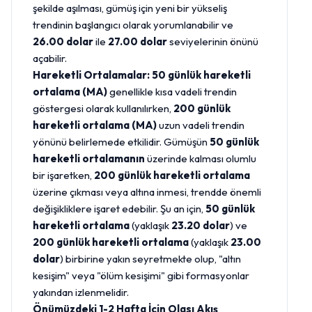
şekilde aşılması, gümüş için yeni bir yükseliş
trendinin başlangıcı olarak yorumlanabilir ve
26.00 dolar
ile
27.00 dolar
seviyelerinin önünü
açabilir.
Hareketli Ortalamalar:
50 günlük hareketli
ortalama (MA)
genellikle kısa vadeli trendin
göstergesi olarak kullanılırken,
200 günlük
hareketli ortalama (MA)
uzun vadeli trendin
yönünü belirlemede etkilidir. Gümüşün
50 günlük
hareketli ortalamanın
üzerinde kalması olumlu
bir işaretken,
200 günlük hareketli ortalama
üzerine çıkması veya altına inmesi, trendde önemli
değişikliklere işaret edebilir. Şu an için,
50 günlük
hareketli ortalama
(yaklaşık
23.20 dolar
) ve
200 günlük hareketli ortalama
(yaklaşık
23.00
dolar
) birbirine yakın seyretmekte olup, "
altın
kesişim" veya "ölüm kesişimi" gibi formasyonlar
yakından izlenmelidir.
Önümüzdeki 1-2 Hafta İçin Olası Akış