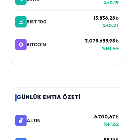
%+0.19
13.836,28 ₺
BIST 100
%+0.27
3.078.655,98 ₺
BITCOIN
%+0.44
GÜNLÜK EMTIA ÖZETİ
6.700,67 ₺
ALTIN
%+1.62
99,15 ₺