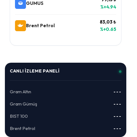
GUMUS
%+4.94
83,03 ₺
Brent Petrol
%+0.65
CANLI İZLEME PANELI
Gram Altın
---
Gram Gümüş
---
BIST 100
---
Brent Petrol
---