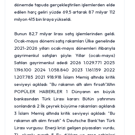
dönemde tapuda gerçekleştirilen işlemlerden elde
edilen harç geliri yüzde 69,5 artarak 87 milyar 112
milyon 415 bin liraya yükseldi.
Bunun 82,7 milyar lirası satış işlemlerinden geldi.
Ocak-mayıs dönemi satış rakamları Ülke genelinde
2021-2026 yılları ocak-mayıs dönemleri itibarıyla
gayrimenkul satışları şöyle: Yıllar (ocak-mayıs)
Satılan gayrimenkul adedi 2026 1.029.771 2025
1.196.100 2024 1.058.840 2023 1.161.159 2022
1.207.785 2021 918.918 İslam Memiş altında kritik
seviyeyi açıkladı: "Bu rakamın altı alım fırsatı"
Altın
POPÜLER HABERLER 1 Dünyanın en büyük
bankasından Türk Lirası kararı: Bütün yatırımını
sonlandırdı 2 İlk çeyrek büyüme rakamları açıklandı
3 İslam Memiş altında kritik seviyeyi açıkladı: "Bu
rakamın altı alım fırsatı" 4 Deutsche Bank'tan Türk
Lirası vurgusu: Enerji krizi gelişen piyasaları vurdu,
TL olumlu ayrıştı 5 Ev, dükkan ve arsa sahipleri