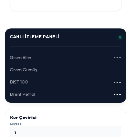
CANLI İZLEME PANELI
Gram Altın
---
Gram Gümüş
---
BIST 100
---
Brent Petrol
---
Kur Çevirici
MIKTAR