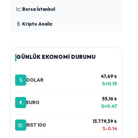
Borsa İstanbul
Kripto Analiz
GÜNLÜK EKONOMİ DURUMU
47,69 ₺
DOLAR
%+0.19
55,16 ₺
EURO
%+0.47
13.779,39 ₺
BIST 100
%-0.14