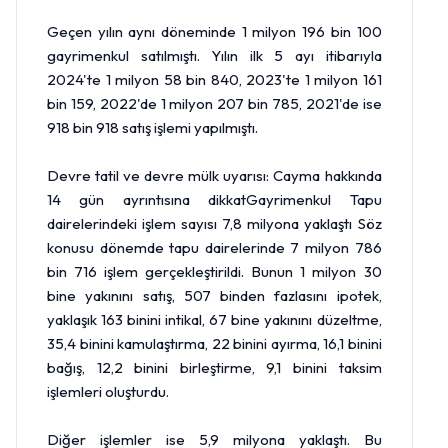
Geçen yılın aynı döneminde 1 milyon 196 bin 100
gayrimenkul satılmıştı. Yılın ilk 5 ayı itibarıyla
2024'te 1 milyon 58 bin 840, 2023'te 1 milyon 161
bin 159, 2022'de 1 milyon 207 bin 785, 2021'de ise
918 bin 918 satış işlemi yapılmıştı.
Devre tatil ve devre mülk uyarısı: Cayma hakkında
14 gün ayrıntısına dikkatGayrimenkul Tapu
dairelerindeki işlem sayısı 7,8 milyona yaklaştı Söz
konusu dönemde tapu dairelerinde 7 milyon 786
bin 716 işlem gerçekleştirildi. Bunun 1 milyon 30
bine yakınını satış, 507 binden fazlasını ipotek,
yaklaşık 163 binini intikal, 67 bine yakınını düzeltme,
35,4 binini kamulaştırma, 22 binini ayırma, 16,1 binini
bağış, 12,2 binini birleştirme, 9,1 binini taksim
işlemleri oluşturdu.
Diğer işlemler ise 5,9 milyona yaklaştı. Bu