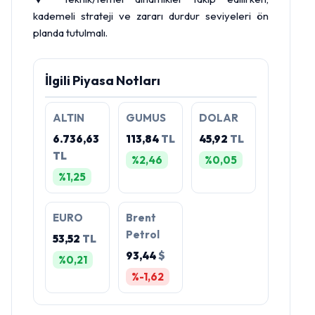
kademeli strateji ve zararı durdur seviyeleri ön
planda tutulmalı.
İlgili Piyasa Notları
ALTIN
GUMUS
DOLAR
6.736,63
113,84
TL
45,92
TL
TL
%2,46
%0,05
%1,25
EURO
Brent
Petrol
53,52
TL
93,44
$
%0,21
%-1,62