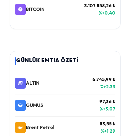
3.107.858,26 ₺
BITCOIN
%+0.40
GÜNLÜK EMTIA ÖZETİ
6.745,99 ₺
ALTIN
%+2.33
97,36 ₺
GUMUS
%+3.07
83,55 ₺
Brent Petrol
%+1.29