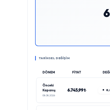
6
TARİHSEL DEĞİŞİM
DÖNEM
FİYAT
DEĞ
Önceki
6.745,99 ₺
Kapanış
0,
08.08.2026