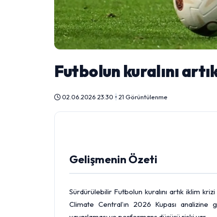
Futbolun kuralını artık
02.06.2026 23:30
•
21 Görüntülenme
Gelişmenin Özeti
Sürdürülebilir Futbolun kuralını artık iklim krizi
Climate Central’ın 2026 Kupası analizine g
yavaşlaması ve performans düşüşü riski var.