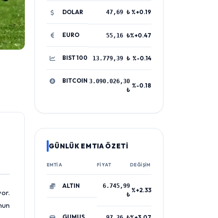
DOLAR
%+0.19
47,69 ₺
EURO
%+0.47
55,16 ₺
BIST 100
%-0.14
13.779,39 ₺
BITCOIN
3.090.026,30
%-0.18
₺
GÜNLÜK EMTIA ÖZETİ
EMTIA
FIYAT
DEĞIŞIM
ALTIN
6.745,99
%+2.33
yor.
₺
nun
GUMUS
%+3.07
97,36 ₺