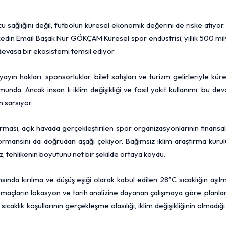
rcu sağlığını değil, futbolun küresel ekonomik değerini de riske atıyor
in Email Başak Nur GÖKÇAM Küresel spor endüstrisi, yıllık 500 mil
devasa bir ekosistemi temsil ediyor.
yın hakları, sponsorluklar, bilet satışları ve turizm gelirleriy­le kür
unda. Ancak insan lı iklim değişikliği ve fosil yakıt kullanımı, bu de
n sarsıyor.
 kırması, açık ha­vada gerçekleştirilen spor or­ganizasyonlarının finansa
formansını da doğrudan aşağı çekiyor. Bağımsız iklim araştırma kuru
iz, tehlikenin boyutunu net bir şekilde ortaya koydu.
ansında kırılma ve düşüş eşiği olarak kabul edi­len 28°C sıcaklığın aşıl
üm maçların lokasyon ve tarih analizine da­yanan çalışmaya göre, planla
caklık koşullarının gerçek­leşme olasılığı, iklim değişikliğinin olmadığı