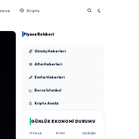
Borsa
Kripto
Piyasa Rehberi
Gümüş Haberleri
Altın Haberleri
Emtia Haberleri
Borsa İstanbul
Kripto Analiz
GÜNLÜK EKONOMİ DURUMU
PIYASA
FIYAT
DEĞIŞIM