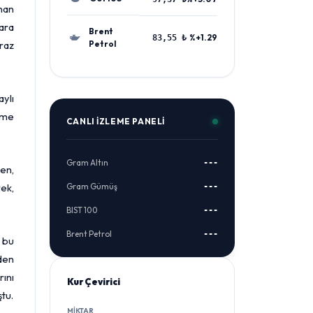
nan
ara
Brent
%+1.29
83,55 ₺
iraz
Petrol
aylı
keme
CANLI İZLEME PANELI
Gram Altın
---
en,
rek,
Gram Gümüş
---
BIST 100
---
Brent Petrol
---
, bu
den
rını
Kur Çevirici
tu.
MIKTAR