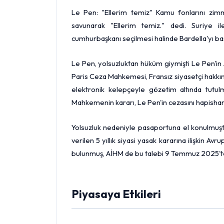
Le Pen: "Ellerim temiz" Kamu fonlarını z
savunarak "Ellerim temiz." dedi. Suriye il
cumhurbaşkanı seçilmesi halinde Bardella'yı baş
Le Pen, yolsuzluktan hüküm giymişti Le Pen'in 
Paris Ceza Mahkemesi, Fransız siyasetçi hakkında
elektronik kelepçeyle gözetim altında tutu
Mahkemenin kararı, Le Pen'in cezasını hapishan
Yolsuzluk nedeniyle pasaportuna el konulmuşt
verilen 5 yıllık siyasi yasak kararına ilişkin 
bulunmuş, AİHM de bu talebi 9 Temmuz 2025'te
Piyasaya Etkileri