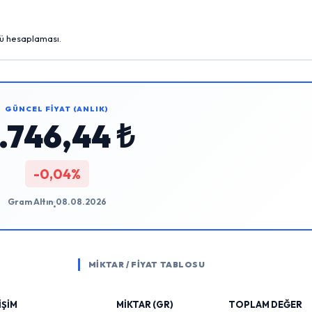
cü hesaplaması.
GÜNCEL FİYAT (ANLIK)
.746,44 ₺
-0,04%
Gram Altın
08.08.2026
•
MİKTAR / FİYAT TABLOSU
İŞİM
MİKTAR (GR)
TOPLAM DEĞER