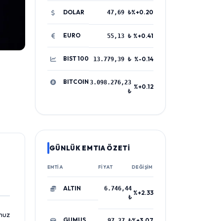
DOLAR
%+0.20
47,69 ₺
EURO
%+0.41
55,13 ₺
BIST 100
%-0.14
13.779,39 ₺
BITCOIN
3.098.276,23
%+0.12
₺
GÜNLÜK EMTIA ÖZETİ
EMTIA
FIYAT
DEĞIŞIM
ALTIN
6.746,44
%+2.33
₺
muz
GUMUS
%+3.07
97,37 ₺