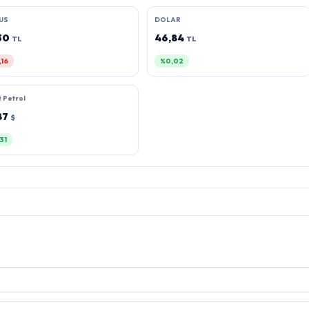
US
DOLAR
30
46,84
TL
TL
,16
%0,02
 Petrol
87
$
31