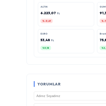
ALTIN
GUM
6.223,07
91,
TL
%-0,61
%-1
EURO
Brent
53,48
75,
TL
%0,18
%2,
YORUMLAR