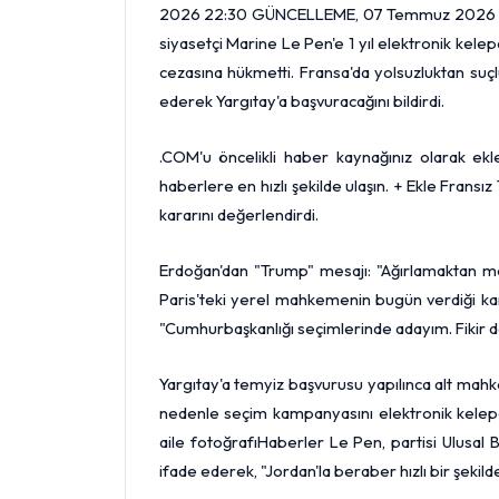
2026 22:30 GÜNCELLEME, 07 Temmuz 2026 22:
siyasetçi Marine Le Pen'e 1 yıl elektronik kele
cezasına hükmetti. Fransa'da yolsuzluktan suç
ederek Yargıtay'a başvuracağını bildirdi.
.COM'u öncelikli haber kaynağınız olarak ekley
haberlere en hızlı şekilde ulaşın. + Ekle Fran
kararını değerlendirdi.
Erdoğan'dan "Trump" mesajı: "Ağırlamaktan
Paris'teki yerel mahkemenin bugün verdiği kar
"Cumhurbaşkanlığı seçimlerinde adayım. Fikir de
Yargıtay'a temyiz başvurusu yapılınca alt mah
nedenle seçim kampanyasını elektronik kelep
aile fotoğrafıHaberler Le Pen, partisi Ulusal B
ifade ederek, "Jordan'la beraber hızlı bir şeki