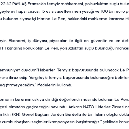
42 PAYLAŞ Fransa'da temyiz mahkemesi, yolsuzluktan suçlu bulu
pçeyle ev hapsi cezası, 15 ay siyasetten men yasağı ve 100 bin
euro
p
lu bulunan siyasetçi Marine Le Pen, hakkındaki mahkeme kararına it
in Ekonomi, iş dünyası, piyasalar ile ilgili en güvenilir ve en det
sız TF1 kanalına konuk olan Le Pen, yolsuzluktan suçlu bulunduğu mah
 memnuniyet duydum"Haberler Temyiz başvurusunda bulunacak Le P
ara itiraz edip Yargıtay'a temyiz başvurusunda bulunacağını belirte
ğiştirmeyeceğim." ifadelerini kullandı.
kemenin kararının askıya alındığı değerlendirmesinde bulunan Le Pen
çesi olmadan geçireceğini savundu. Ankara NATO Liderler Zirvesi'n
irlik'in (RN) Genel Başkanı Jordan Bardella ile bir takım oluşturdukla
lde cumhurbaşkanı seçimleri kampanyasını başlatacağız." şeklinde konuş