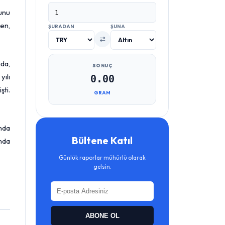
unu
en,
ŞURADAN
ŞUNA
ada,
SONUÇ
yılı
0.00
ti.
GRAM
nda
Bültene Katıl
unda
Günlük raporlar mühürlü olarak
gelsin.
ABONE OL