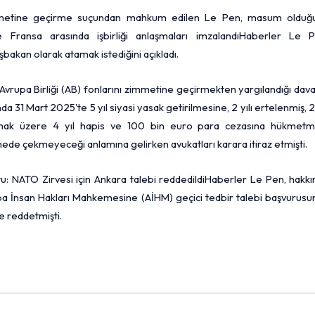
immetine geçirme suçundan mahkum edilen Le Pen, masum olduğ
e Fransa arasında işbirliği anlaşmaları imzalandıHaberler Le P
bakan olarak atamak istediğini açıkladı.
Avrupa Birliği (AB) fonlarını zimmetine geçirmekten yargılandığı dav
 31 Mart 2025'te 5 yıl siyasi yasak getirilmesine, 2 yılı ertelenmiş, 2 
lmak üzere 4 yıl hapis ve 100 bin euro para cezasına hükmetmiş
ede çekmeyeceği anlamına gelirken avukatları karara itiraz etmişti.
u: NATO Zirvesi için Ankara talebi reddedildiHaberler Le Pen, hakkı
Avrupa İnsan Hakları Mahkemesine (AİHM) geçici tedbir talebi başvurus
 reddetmişti.