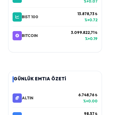
%+0.07
13.878,73 ₺
BIST 100
%+0.72
3.099.822,71 ₺
BITCOIN
%+0.19
GÜNLÜK EMTIA ÖZETİ
6.748,76 ₺
ALTIN
%+0.00
98,57 ₺