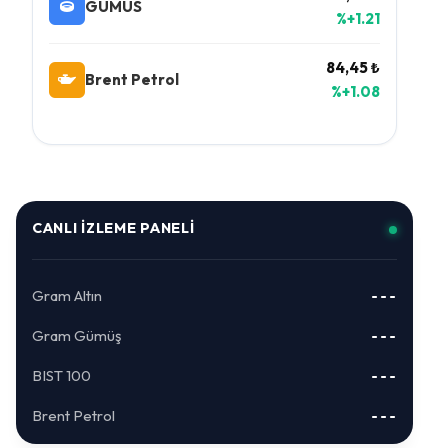
GUMUS
%+1.21
84,45 ₺
Brent Petrol
%+1.08
CANLI İZLEME PANELI
Gram Altın
---
Gram Gümüş
---
BIST 100
---
Brent Petrol
---