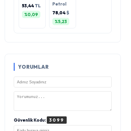
Petrol
53,44
TL
78,04
$
%0,09
%5,23
YORUMLAR
Güvenlik Kodu:
3099