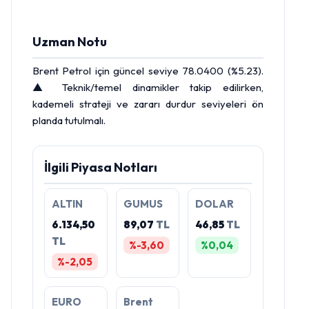
Uzman Notu
Brent Petrol
için güncel seviye 78.0400 (%5.23).
▲ Teknik/temel dinamikler takip edilirken,
kademeli strateji ve zararı durdur seviyeleri ön
planda tutulmalı.
İlgili Piyasa Notları
ALTIN
GUMUS
DOLAR
6.134,50
89,07
TL
46,85
TL
TL
%-3,60
%0,04
%-2,05
EURO
Brent