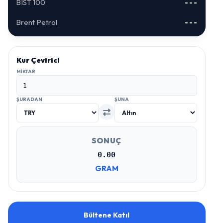
BIST 100
---
Brent Petrol
---
Kur Çevirici
MIKTAR
ŞURADAN
ŞUNA
SONUÇ
0.00
GRAM
Bültene Katıl