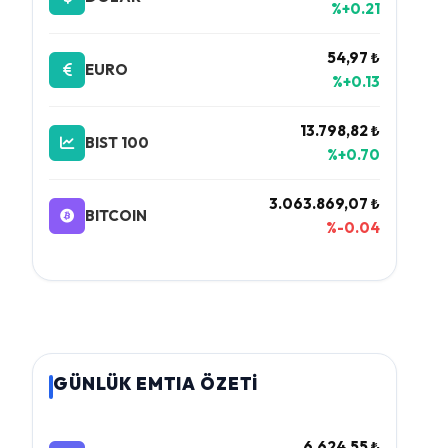
%+0.21
54,97 ₺
EURO
%+0.13
13.798,82 ₺
BIST 100
%+0.70
3.063.869,07 ₺
BITCOIN
%-0.04
GÜNLÜK EMTIA ÖZETİ
6.624,55 ₺