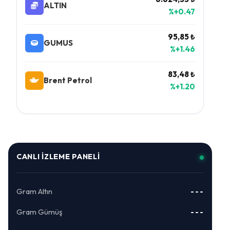
ALTIN
%+0.47
95,85 ₺
GUMUS
%+1.46
83,48 ₺
Brent Petrol
%+1.20
CANLI İZLEME PANELI
Gram Altın
---
Gram Gümüş
---