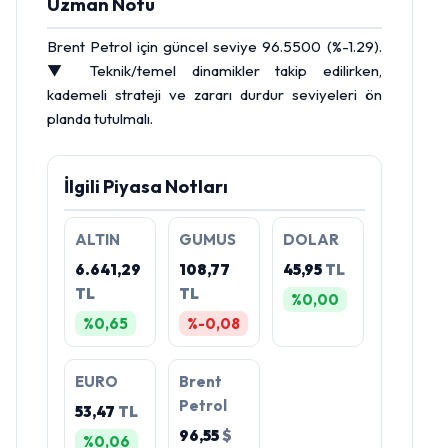
Uzman Notu
Brent Petrol
için güncel seviye 96.5500 (%-1.29).
▼ Teknik/temel dinamikler takip edilirken,
kademeli strateji ve zararı durdur seviyeleri ön
planda tutulmalı.
İlgili Piyasa Notları
ALTIN
GUMUS
DOLAR
6.641,29
108,77
45,95
TL
TL
TL
%0,00
%0,65
%-0,08
EURO
Brent
Petrol
53,47
TL
96,55
$
%0,06