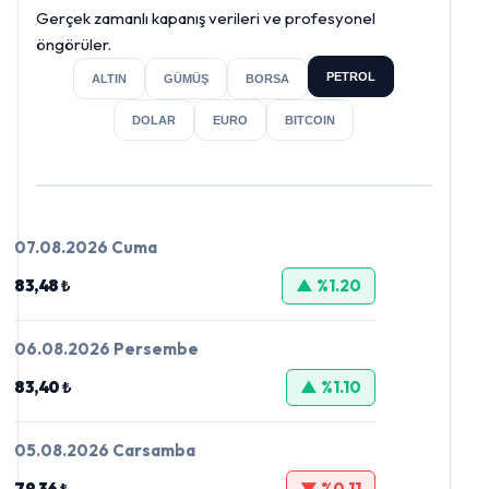
Gerçek zamanlı kapanış verileri ve profesyonel
öngörüler.
PETROL
ALTIN
GÜMÜŞ
BORSA
DOLAR
EURO
BITCOIN
07.08.2026 Cuma
83,48 ₺
▲ %1.20
06.08.2026 Persembe
83,40 ₺
▲ %1.10
05.08.2026 Carsamba
79,36 ₺
▼ %0.11