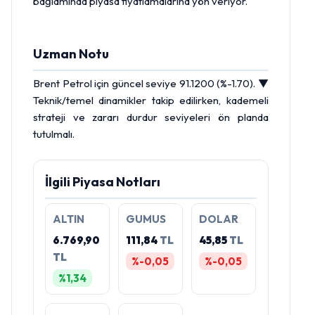
bağlamında piyasa fiyatlamalarına yön veriyor.
Uzman Notu
Brent Petrol
için güncel seviye 91.1200 (%-1.70). ▼
Teknik/temel dinamikler takip edilirken, kademeli
strateji ve zararı durdur seviyeleri ön planda
tutulmalı.
İlgili Piyasa Notları
ALTIN
GUMUS
DOLAR
6.769,90
111,84
TL
45,85
TL
TL
%-0,05
%-0,05
%1,34