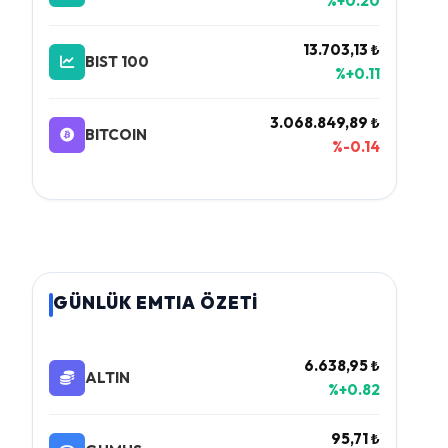
%+0.20
13.703,13 ₺
BIST 100
%+0.11
3.068.849,89 ₺
BITCOIN
%-0.14
GÜNLÜK EMTIA ÖZETİ
6.638,95 ₺
ALTIN
%+0.82
95,71 ₺