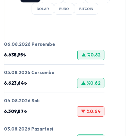
DOLAR
EURO
BITCOIN
06.08.2026 Persembe
6.638,95 ₺
▲ %0.82
05.08.2026 Carsamba
6.623,64 ₺
▲ %0.62
04.08.2026 Sali
6.309,87 ₺
▼ %0.64
03.08.2026 Pazartesi