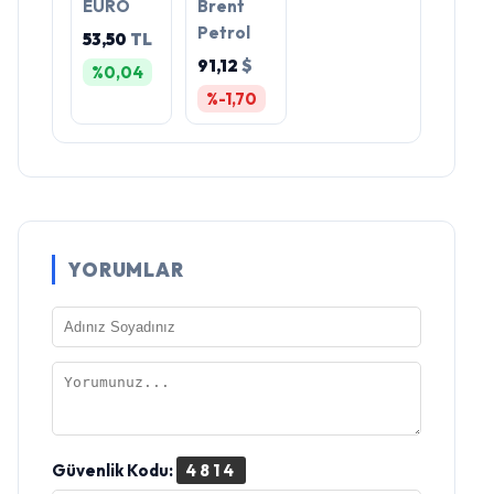
EURO
Brent
Petrol
53,50
TL
91,12
$
%0,04
%-1,70
YORUMLAR
Güvenlik Kodu:
4814