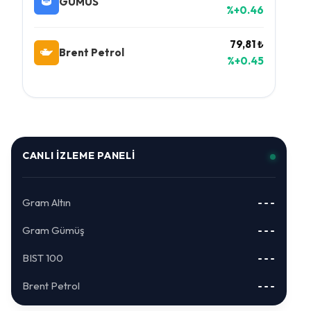
GUMUS
%+0.46
79,81 ₺
Brent Petrol
%+0.45
CANLI İZLEME PANELI
Gram Altın
---
Gram Gümüş
---
BIST 100
---
Brent Petrol
---