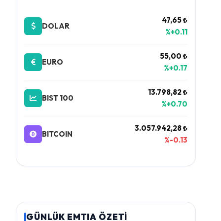
47,65 ₺
DOLAR
%+0.11
55,00 ₺
EURO
%+0.17
13.798,82 ₺
BIST 100
%+0.70
3.057.942,28 ₺
BITCOIN
%-0.13
GÜNLÜK EMTIA ÖZETİ