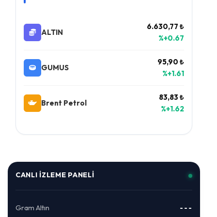
6.630,77 ₺
ALTIN
%+0.67
95,90 ₺
GUMUS
%+1.61
83,83 ₺
Brent Petrol
%+1.62
CANLI İZLEME PANELI
Gram Altın
---