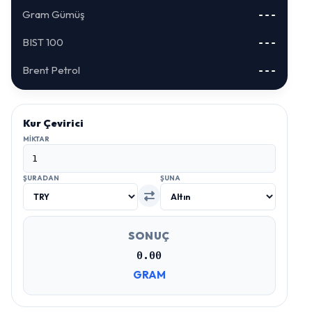
Gram Gümüş
---
BIST 100
---
Brent Petrol
---
Kur Çevirici
MIKTAR
ŞURADAN
ŞUNA
SONUÇ
0.00
GRAM