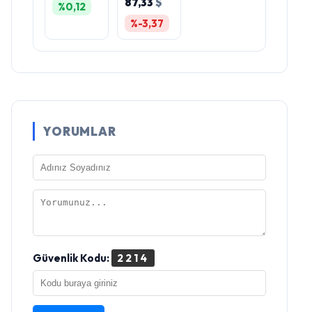
87,33
$
%0,12
%-3,37
YORUMLAR
Güvenlik Kodu:
2214