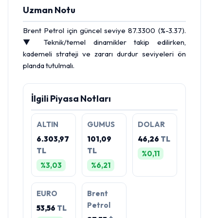
Uzman Notu
Brent Petrol
için güncel seviye 87.3300 (%-3.37).
▼ Teknik/temel dinamikler takip edilirken,
kademeli strateji ve zararı durdur seviyeleri ön
planda tutulmalı.
İlgili Piyasa Notları
ALTIN
GUMUS
DOLAR
6.303,97
101,09
46,26
TL
TL
TL
%0,11
%3,03
%6,21
EURO
Brent
Petrol
53,56
TL