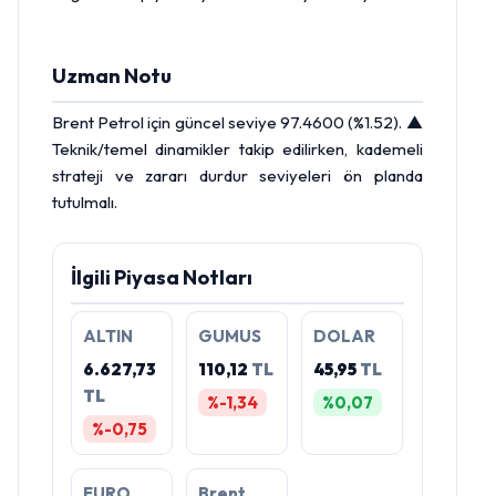
Uzman Notu
Brent Petrol
için güncel seviye 97.4600 (%1.52). ▲
Teknik/temel dinamikler takip edilirken, kademeli
strateji ve zararı durdur seviyeleri ön planda
tutulmalı.
İlgili Piyasa Notları
ALTIN
GUMUS
DOLAR
6.627,73
110,12
TL
45,95
TL
TL
%-1,34
%0,07
%-0,75
EURO
Brent