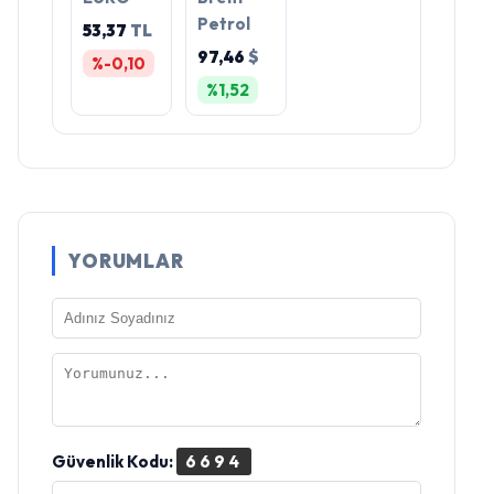
Petrol
53,37
TL
97,46
$
%-0,10
%1,52
YORUMLAR
Güvenlik Kodu:
6694