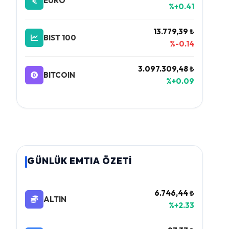
EURO
%+0.41
13.779,39 ₺
BIST 100
%-0.14
3.097.309,48 ₺
BITCOIN
%+0.09
GÜNLÜK EMTIA ÖZETİ
6.746,44 ₺
ALTIN
%+2.33