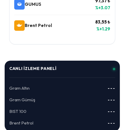
97,37 ₺
GUMUS
%+3.07
83,55 ₺
Brent Petrol
%+1.29
CANLI İZLEME PANELI
Gram Altın
---
Gram Gümüş
---
BIST 100
---
Brent Petrol
---