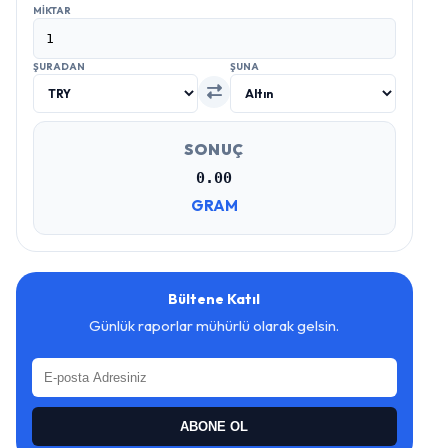
MIKTAR
ŞURADAN
ŞUNA
SONUÇ
0.00
GRAM
Bültene Katıl
Günlük raporlar mühürlü olarak gelsin.
ABONE OL