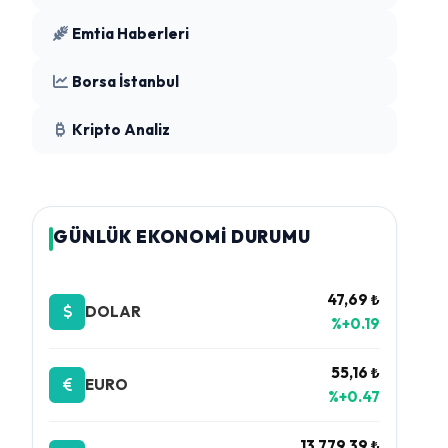
Emtia Haberleri
Borsa İstanbul
Kripto Analiz
GÜNLÜK EKONOMİ DURUMU
47,69 ₺
DOLAR
%+0.19
55,16 ₺
EURO
%+0.47
13.779,39 ₺