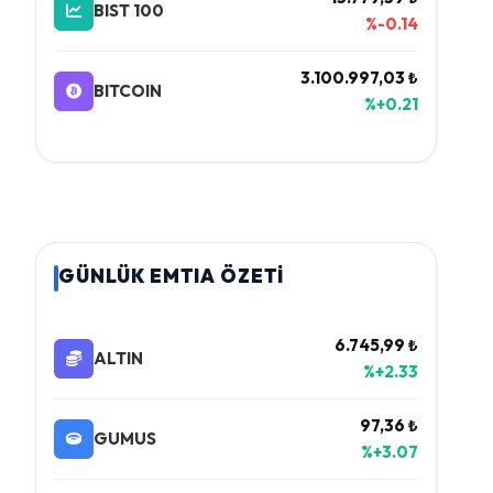
BIST 100
%-0.14
3.100.997,03 ₺
BITCOIN
%+0.21
GÜNLÜK EMTIA ÖZETİ
6.745,99 ₺
ALTIN
%+2.33
97,36 ₺
GUMUS
%+3.07