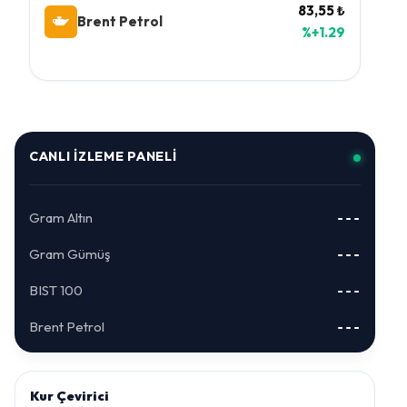
83,55 ₺
Brent Petrol
%+1.29
CANLI İZLEME PANELI
Gram Altın
---
Gram Gümüş
---
BIST 100
---
Brent Petrol
---
Kur Çevirici