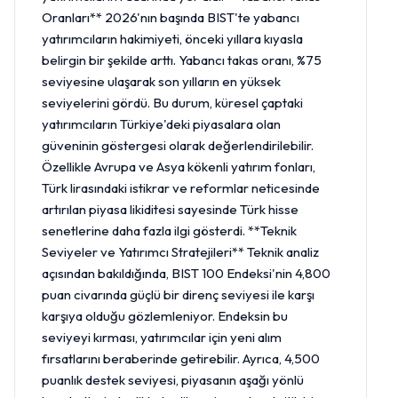
Oranları** 2026'nın başında BIST'te yabancı
yatırımcıların hakimiyeti, önceki yıllara kıyasla
belirgin bir şekilde arttı. Yabancı takas oranı, %75
seviyesine ulaşarak son yılların en yüksek
seviyelerini gördü. Bu durum, küresel çaptaki
yatırımcıların Türkiye'deki piyasalara olan
güveninin göstergesi olarak değerlendirilebilir.
Özellikle Avrupa ve Asya kökenli yatırım fonları,
Türk lirasındaki istikrar ve reformlar neticesinde
artırılan piyasa likiditesi sayesinde Türk hisse
senetlerine daha fazla ilgi gösterdi. **Teknik
Seviyeler ve Yatırımcı Stratejileri** Teknik analiz
açısından bakıldığında, BIST 100 Endeksi'nin 4,800
puan civarında güçlü bir direnç seviyesi ile karşı
karşıya olduğu gözlemleniyor. Endeksin bu
seviyeyi kırması, yatırımcılar için yeni alım
fırsatlarını beraberinde getirebilir. Ayrıca, 4,500
puanlık destek seviyesi, piyasanın aşağı yönlü