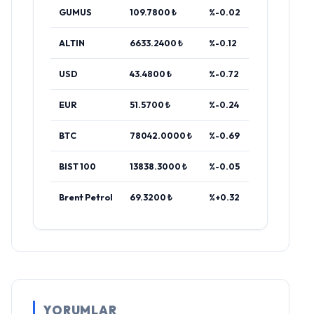
GUMUS
109.7800 ₺
%-0.02
ALTIN
6633.2400 ₺
%-0.12
USD
43.4800 ₺
%-0.72
EUR
51.5700 ₺
%-0.24
BTC
78042.0000 ₺
%-0.69
BIST 100
13838.3000 ₺
%-0.05
Brent Petrol
69.3200 ₺
%+0.32
YORUMLAR