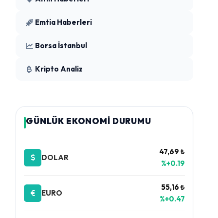
Emtia Haberleri
Borsa İstanbul
Kripto Analiz
GÜNLÜK EKONOMİ DURUMU
47,69 ₺
DOLAR
%+0.19
55,16 ₺
EURO
%+0.47