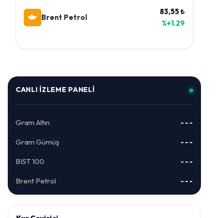
83,55 ₺
Brent Petrol
%+1.29
CANLI İZLEME PANELI
Gram Altın
---
Gram Gümüş
---
BIST 100
---
Brent Petrol
---