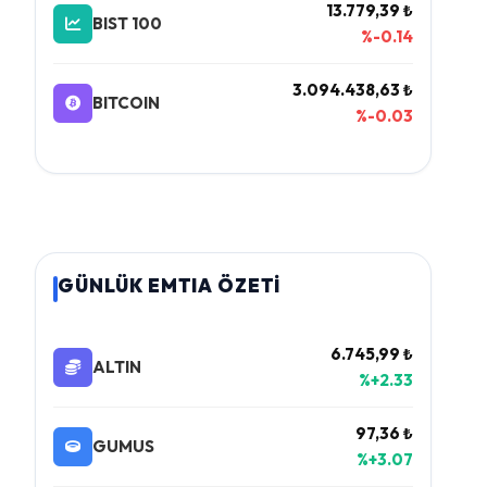
13.779,39 ₺
BIST 100
%-0.14
3.094.438,63 ₺
BITCOIN
%-0.03
GÜNLÜK EMTIA ÖZETİ
6.745,99 ₺
ALTIN
%+2.33
97,36 ₺
GUMUS
%+3.07