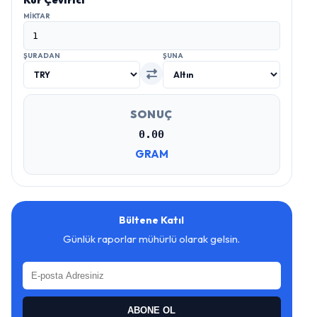
Kur Çevirici
MIKTAR
ŞURADAN
ŞUNA
SONUÇ
0.00
GRAM
Bültene Katıl
Günlük raporlar mühürlü olarak gelsin.
ABONE OL