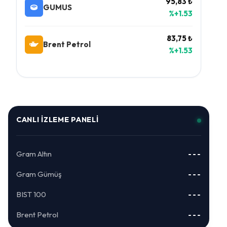
95,83 ₺
GUMUS
%+1.53
83,75 ₺
Brent Petrol
%+1.53
CANLI İZLEME PANELI
Gram Altın
---
Gram Gümüş
---
BIST 100
---
Brent Petrol
---