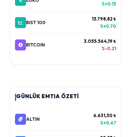
EURO
%+0.13
13.798,82 ₺
BIST 100
%+0.70
3.055.564,19 ₺
BITCOIN
%-0.21
GÜNLÜK EMTIA ÖZETİ
6.631,30 ₺
ALTIN
%+0.67