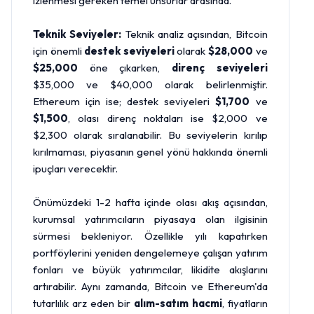
izlenmesi gereken temel unsurlar arasında.
Teknik Seviyeler:
Teknik analiz açısından, Bitcoin
için önemli
destek seviyeleri
olarak
$28,000
ve
$25,000
öne çıkarken,
direnç seviyeleri
$35,000 ve $40,000 olarak belirlenmiştir.
Ethereum için ise; destek seviyeleri
$1,700
ve
$1,500
, olası direnç noktaları ise $2,000 ve
$2,300 olarak sıralanabilir. Bu seviyelerin kırılıp
kırılmaması, piyasanın genel yönü hakkında önemli
ipuçları verecektir.
Önümüzdeki 1-2 hafta içinde olası akış açısından,
kurumsal yatırımcıların piyasaya olan ilgisinin
sürmesi bekleniyor. Özellikle yılı kapatırken
portföylerini yeniden dengelemeye çalışan yatırım
fonları ve büyük yatırımcılar, likidite akışlarını
artırabilir. Aynı zamanda, Bitcoin ve Ethereum'da
tutarlılık arz eden bir
alım-satım hacmi
, fiyatların