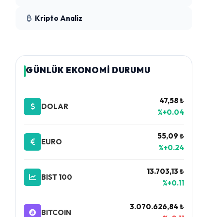
Kripto Analiz
GÜNLÜK EKONOMİ DURUMU
47,58 ₺
DOLAR
%+0.04
55,09 ₺
EURO
%+0.24
13.703,13 ₺
BIST 100
%+0.11
3.070.626,84 ₺
BITCOIN