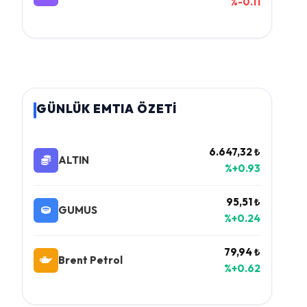
%-0.11
GÜNLÜK EMTIA ÖZETİ
6.647,32 ₺
ALTIN
%+0.93
95,51 ₺
GUMUS
%+0.24
79,94 ₺
Brent Petrol
%+0.62