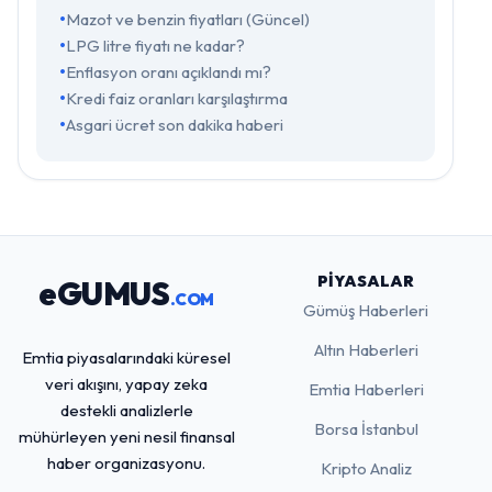
Mazot ve benzin fiyatları (Güncel)
LPG litre fiyatı ne kadar?
Enflasyon oranı açıklandı mı?
Kredi faiz oranları karşılaştırma
Asgari ücret son dakika haberi
PIYASALAR
eGUMUS
.COM
Gümüş Haberleri
Altın Haberleri
Emtia piyasalarındaki küresel
veri akışını, yapay zeka
Emtia Haberleri
destekli analizlerle
Borsa İstanbul
mühürleyen yeni nesil finansal
haber organizasyonu.
Kripto Analiz