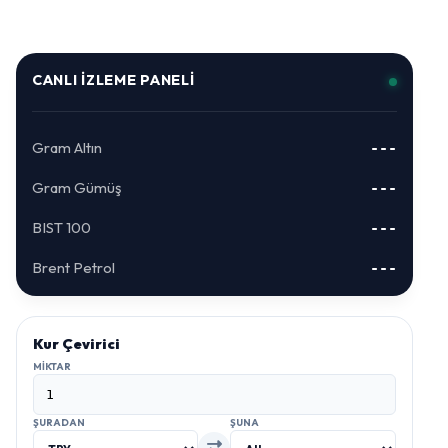
CANLI İZLEME PANELI
Gram Altın
---
Gram Gümüş
---
BIST 100
---
Brent Petrol
---
Kur Çevirici
MIKTAR
ŞURADAN
ŞUNA