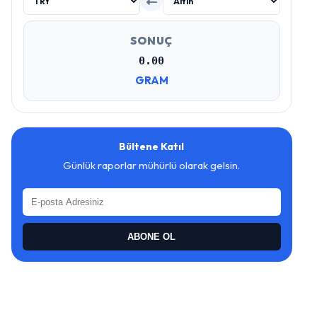
SONUÇ
0.00
GRAM
Bültene Katıl
Günlük raporlar mühürlü olarak gelsin.
ABONE OL