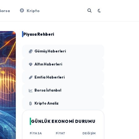
Borsa
Kripto
Piyasa Rehberi
Gümüş Haberleri
Altın Haberleri
Emtia Haberleri
Borsa İstanbul
Kripto Analiz
GÜNLÜK EKONOMİ DURUMU
PIYASA
FIYAT
DEĞIŞIM