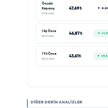
Önceki
47,69 ₺
Kapanış
0,0
07.08.2026
1 Ay Önce
46,87 ₺
+1,7
08.07.2026
1 Yıl Önce
43,61 ₺
+9,
08.02.2026
DİĞER DERİN ANALİZLER