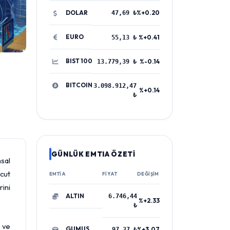
DOLAR
%+0.20
47,69 ₺
EURO
%+0.41
55,13 ₺
BIST 100
%-0.14
13.779,39 ₺
BITCOIN
3.098.912,47
%+0.14
₺
GÜNLÜK EMTIA ÖZETİ
sal
vcut
EMTIA
FIYAT
DEĞIŞIM
rini
ALTIN
6.746,44
%+2.33
₺
) ve
GUMUS
%+3.07
97,37 ₺