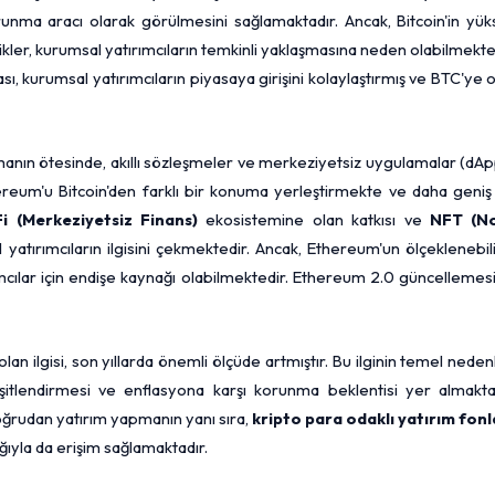
runma aracı olarak görülmesini sağlamaktadır. Ancak, Bitcoin'in yü
zlikler, kurumsal yatırımcıların temkinli yaklaşmasına neden olabilmekte
, kurumsal yatırımcıların piyasaya girişini kolaylaştırmış ve BTC'ye 
manın ötesinde, akıllı sözleşmeler ve merkeziyetsiz uygulamalar (dA
hereum'u Bitcoin'den farklı bir konuma yerleştirmekte ve daha geniş
i (Merkeziyetsiz Finans)
ekosistemine olan katkısı ve
NFT (N
yatırımcıların ilgisini çekmektedir. Ancak, Ethereum'un ölçeklenebili
ımcılar için endişe kaynağı olabilmektedir. Ethereum 2.0 güncellemesi
lan ilgisi, son yıllarda önemli ölçüde artmıştır. Bu ilginin temel neden
çeşitlendirmesi ve enflasyona karşı korunma beklentisi yer almaktad
doğrudan yatırım yapmanın yanı sıra,
kripto para odaklı yatırım fonl
ığıyla da erişim sağlamaktadır.