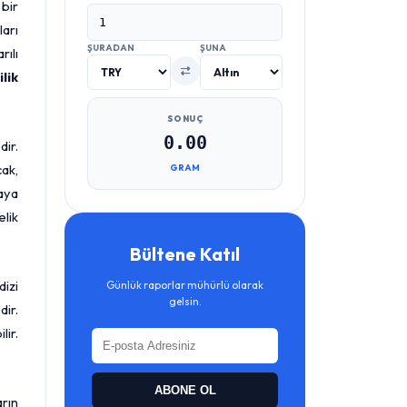
 bir
ları
ŞURADAN
ŞUNA
rılı
lik
SONUÇ
0.00
ir.
ak,
GRAM
saya
elik
Bültene Katıl
dizi
Günlük raporlar mühürlü olarak
gelsin.
dir.
lir.
ABONE OL
arın