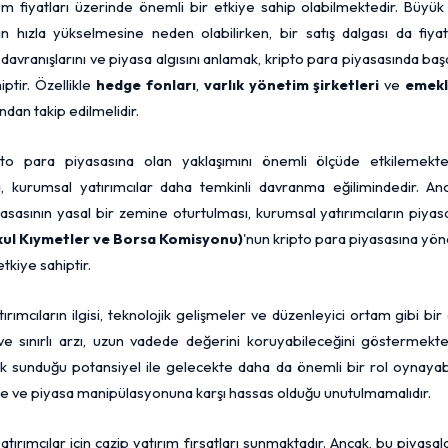
um fiyatları üzerinde önemli bir etkiye sahip olabilmektedir. Büyük
rın hızla yükselmesine neden olabilirken, bir satış dalgası da fiyat
 davranışlarını ve piyasa algısını anlamak, kripto para piyasasında başa
ptir. Özellikle
hedge fonları
,
varlık yönetim şirketleri
ve
emekli
dan takip edilmelidir.
ipto para piyasasına olan yaklaşımını önemli ölçüde etkilemekted
da, kurumsal yatırımcılar daha temkinli davranma eğilimindedir. Anc
sasının yasal bir zemine oturtulması, kurumsal yatırımcıların piya
ul Kıymetler ve Borsa Komisyonu)
'nun kripto para piyasasına yön
tkiye sahiptir.
ımcıların ilgisi, teknolojik gelişmeler ve düzenleyici ortam gibi bir 
ısı ve sınırlı arzı, uzun vadede değerini koruyabileceğini göstermekte
k sunduğu potansiyel ile gelecekte daha da önemli bir rol oynayabi
iteye ve piyasa manipülasyonuna karşı hassas olduğu unutulmamalıdır.
ırımcılar için cazip yatırım fırsatları sunmaktadır. Ancak, bu piyasal