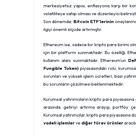
merkeziyetsiz yapısı, enflasyona karşı bir ko
volatiliteye sahip olması ve düzenleyici belirsi
Son dönemde,
Bitcoin ETF'lerinin
onaylanması
ilgiyi önemli ölçüde artırmıştır.
Ethereum ise, sadece bir kripto para birimi ol
için bir platform sunmaktadır. Bu özelliği, Et
kullanım alanı sunmaktadır. Ethereum'un
DeF
Fungible Token)
piyasasındaki rolü, kurumsal 
sorunları ve yüksek işlem ücretleri, bazı yatır
bu sorunların çözülmesi beklenmektedir.
Kurumsal yatırımcıların kripto para piyasasına o
arasında, getiriyi artırma arayışı, portföy 
Kurumsal yatırımcılar, kripto para piyasasına 
vadeli işlemler
ve
diğer türev ürünler
aracıl