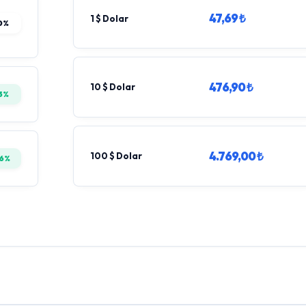
47,69 ₺
1 $ Dolar
0%
476,90 ₺
10 $ Dolar
5%
4.769,00 ₺
100 $ Dolar
36%