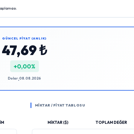
saplaması.
GÜNCEL FİYAT (ANLIK)
47,69 ₺
+0,00%
Dolar
08.08.2026
•
MİKTAR / FİYAT TABLOSU
İM
MİKTAR ($)
TOPLAM DEĞER