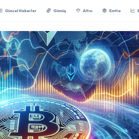
Güncel Haberler
Gümüş
Altın
Emtia