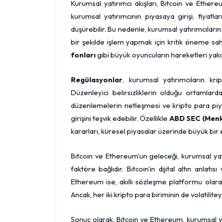
Kurumsal yatırımcı akışları, Bitcoin ve Ethere
kurumsal yatırımcının piyasaya girişi, fiyatla
düşürebilir. Bu nedenle, kurumsal yatırımcıların
bir şekilde işlem yapmak için kritik öneme sahi
fonları
gibi büyük oyuncuların hareketleri yakın
Regülasyonlar
, kurumsal yatırımcıların kr
Düzenleyici belirsizliklerin olduğu ortamlar
düzenlemelerin netleşmesi ve kripto para piya
girişini teşvik edebilir. Özellikle
ABD SEC (Menk
kararları, küresel piyasalar üzerinde büyük bir e
Bitcoin ve Ethereum'un geleceği, kurumsal yatır
faktöre bağlıdır. Bitcoin'in dijital altın anlat
Ethereum ise, akıllı sözleşme platformu olara
Ancak, her iki kripto para biriminin de volatil
Sonuç olarak, Bitcoin ve Ethereum, kurumsal yat