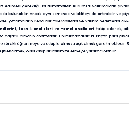
aliz edilmesi gerektiği unutulmamalıdır. Kurumsal yatırımcıların piya
 katkıda bulunabilir. Ancak, aynı zamanda volatiliteyi de artırabilir ve pi
e, yatırımcıların kendi risk toleranslarını ve yatırım hedeflerini dik
ndlerini
,
teknik analizleri
ve
temel analizleri
takip ederek, bili
da başarılı olmanın anahtarıdır. Unutulmamalıdır ki, kripto para piya
nle sürekli öğrenmeye ve adapte olmaya açık olmak gerekmektedir.
R
şitlendirmek, olası kayıpları minimize etmeye yardımcı olabilir.