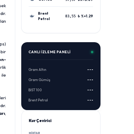
ksek
dir.
Brent
%+1.29
83,55 ₺
Petrol
olan
pps)
 bir
CANLI İZLEME PANELI
on-
rlik
Gram Altın
---
 ile
Gram Gümüş
---
BIST 100
---
leri
Brent Petrol
---
ır.
arı
,
Kur Çevirici
MIKTAR