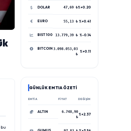
DOLAR
%+0.20
47,69 ₺
EURO
%+0.41
55,13 ₺
BIST 100
%-0.14
13.779,39 ₺
ük
BITCOIN
3.098.053,03
%+0.11
₺
GÜNLÜK EMTIA ÖZETİ
EMTIA
FIYAT
DEĞIŞIM
ALTIN
6.748,90
%+2.37
₺
 bu
GUMUS
%+3.56
97,83 ₺