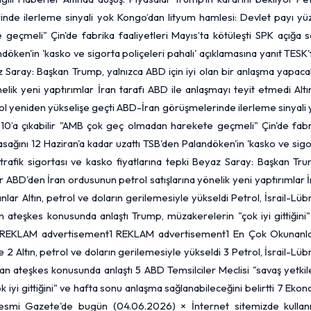
nde ilerleme sinyali yok Kongo’dan lityum hamlesi: Devlet payı yü
geçmeli" Çin'de fabrika faaliyetleri Mayıs’ta kötüleşti
SPK
açığa sa
ndöken'in 'kasko ve sigorta poliçeleri pahalı' açıklamasına yanıt TESK
az Saray: Başkan Trump, yalnızca ABD için iyi olan bir anlaşma yapaca
lik yeni yaptırımlar İran tarafı ABD ile anlaşmayı teyit etmedi Alt
trol yeniden yükselişe geçti ABD-İran görüşmelerinde ilerleme sinyali
10’a çıkabilir "AMB çok geç olmadan harekete geçmeli" Çin'de fabr
yasağını 12 Haziran'a kadar uzattı TSB'den Palandöken'in 'kasko ve sig
 trafik sigortası ve kasko fiyatlarına tepki Beyaz Saray: Başkan Tr
ır ABD'den İran ordusunun petrol satışlarına yönelik yeni yaptırımlar 
anlar
Altın
, petrol ve doların gerilemesiyle yükseldi Petrol, İsrail-Lü
n ateşkes konusunda anlaştı Trump, müzakerelerin "çok iyi gittiğini
tti REKLAM advertisement1 REKLAM advertisement1 En Çok Okunanla
 2 Altın, petrol ve doların gerilemesiyle yükseldi 3 Petrol, İsrail-Lü
nan ateşkes konusunda anlaştı 5 ABD Temsilciler Meclisi "savaş yetkil
k iyi gittiğini" ve hafta sonu anlaşma sağlanabileceğini belirtti 7 Eko
mi Gazete'de bugün (04.06.2026) × İnternet sitemizde kullanı