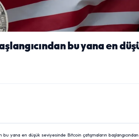
başlangıcından bu yana en düş
n bu yana en düşük seviyesinde Bitcoin çatışmaların başlangıcından