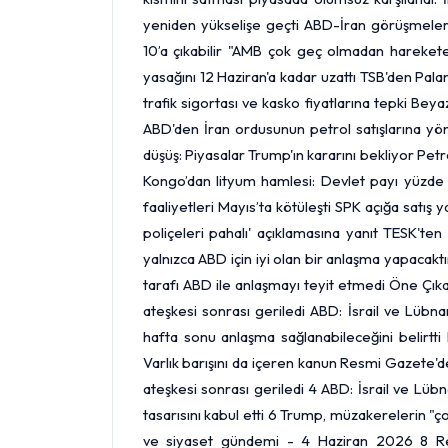
yeniden yükselişe geçti ABD-İran görüşmeleri
10’a çıkabilir "AMB çok geç olmadan harekete 
yasağını 12 Haziran'a kadar uzattı TSB'den Pala
trafik sigortası ve kasko fiyatlarına tepki Bey
ABD'den İran ordusunun petrol satışlarına yöne
düşüş: Piyasalar Trump'ın kararını bekliyor Pe
Kongo’dan lityum hamlesi: Devlet payı yüzde 
faaliyetleri Mayıs’ta kötüleşti SPK açığa satış 
poliçeleri pahalı' açıklamasına yanıt TESK'ten
yalnızca ABD için iyi olan bir anlaşma yapacakt
tarafı ABD ile anlaşmayı teyit etmedi Öne Çık
ateşkesi sonrası geriledi ABD: İsrail ve Lübna
hafta sonu anlaşma sağlanabileceğini belir
Varlık barışını da içeren kanun Resmi Gazete'de
ateşkesi sonrası geriledi 4 ABD: İsrail ve Lüb
tasarısını kabul etti 6 Trump, müzakerelerin "ço
ve siyaset gündemi - 4 Haziran 2026 8 Res