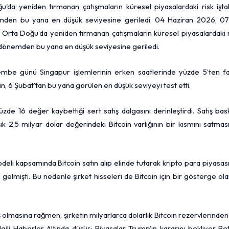
'da yeniden tırmanan çatışmaların küresel piyasalardaki risk iştah
nemden bu yana en düşük seviyesine geriledi. 04 Haziran 2026, 07
 Orta Doğu’da yeniden tırmanan çatışmaların küresel piyasalardaki r
ğı dönemden bu yana en düşük seviyesine geriledi.
mbe günü Singapur işlemlerinin erken saatlerinde yüzde 5’ten fa
in, 6 Şubat’tan bu yana görülen en düşük seviyeyi test etti.
zde 16 değer kaybettiği sert satış dalgasını derinleştirdi. Satış bask
şık 2,5 milyar
dolar
değerindeki Bitcoin varlığının bir kısmını satmas
 modeli kapsamında Bitcoin satın alıp elinde tutarak kripto para piyasas
 gelmişti. Bu nedenle şirket hisseleri de Bitcoin için bir gösterge ol
ş olmasına rağmen, şirketin milyarlarca dolarlık Bitcoin rezervlerinden
lgili Haberler Altında düşüş: Piyasalar Trump'ın kararını bekliyor Pe