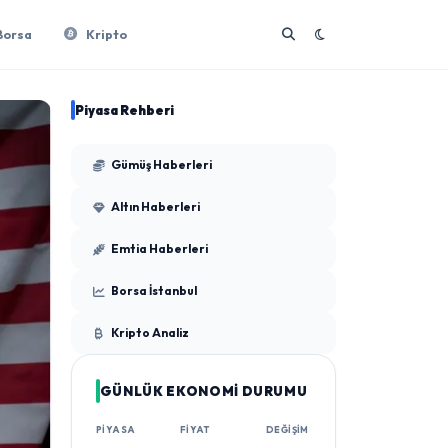
Borsa
Kripto
Piyasa Rehberi
Gümüş Haberleri
Altın Haberleri
Emtia Haberleri
Borsa İstanbul
Kripto Analiz
GÜNLÜK EKONOMİ DURUMU
PIYASA
FIYAT
DEĞIŞIM