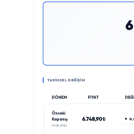
6
TARİHSEL DEĞİŞİM
DÖNEM
FİYAT
DEĞ
Önceki
6.748,90 ₺
Kapanış
0,
07.08.2026