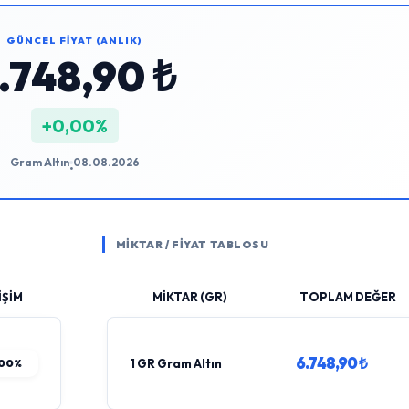
GÜNCEL FİYAT (ANLIK)
.748,90 ₺
+0,00%
Gram Altın
08.08.2026
•
MİKTAR / FİYAT TABLOSU
İŞİM
MİKTAR (GR)
TOPLAM DEĞER
6.748,90 ₺
00%
1 GR Gram Altın