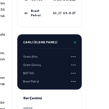
ını
:56
Brent
%-0.27
82,27 ₺
isk
Petrol
zla
CANLI İZLEME PANELI
ısı,
Gram Altın
---
ının
Gram Gümüş
---
BIST 100
---
ının
Brent Petrol
---
arak
Kur Çevirici
 bir
trol
MIKTAR