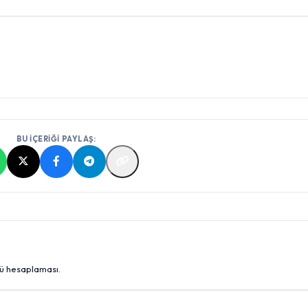
BU İÇERİĞİ PAYLAŞ:
cü hesaplaması.