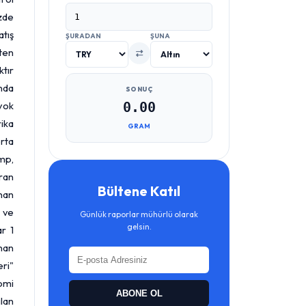
zde
tış
ŞURADAN
ŞUNA
'ten
ktır
ında
SONUÇ
 yok
0.00
ika
GRAM
orta
ump,
İran
Bültene Katıl
bnan
" ve
Günlük raporlar mühürlü olarak
gelsin.
r 1
bnan
eri"
nomi
ABONE OL
lan