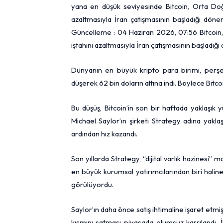
yana en düşük seviyesinde Bitcoin, Orta Doğu
azaltmasıyla İran çatışmasının başladığı dö
Güncelleme : 04 Haziran 2026, 07:56 Bitcoin,
iştahını azaltmasıyla İran çatışmasının başladı
Dünyanın en büyük kripto para birimi, perşe
düşerek 62 bin doların altına indi. Böylece Bitco
Bu düşüş, Bitcoin’in son bir haftada yaklaşık yü
Michael Saylor’ın şirketi Strategy adına yakla
ardından hız kazandı.
Son yıllarda Strategy, “dijital varlık hazinesi”
en büyük kurumsal yatırımcılarından biri haline
görülüyordu.
Saylor’ın daha önce satış ihtimaline işaret etmi
kısmını satması piyasada olumsuz karşılandı. İ