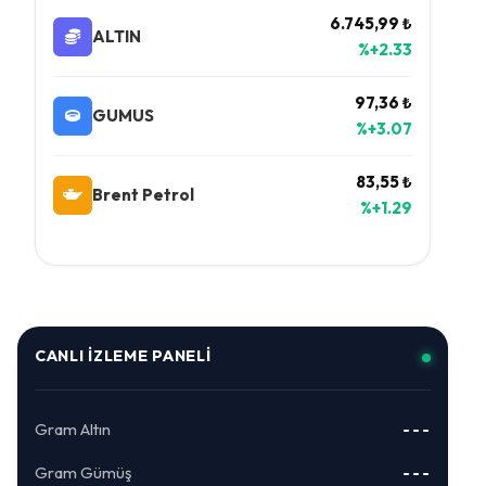
6.745,99 ₺
ALTIN
%+2.33
97,36 ₺
GUMUS
%+3.07
83,55 ₺
Brent Petrol
%+1.29
CANLI İZLEME PANELI
Gram Altın
---
Gram Gümüş
---