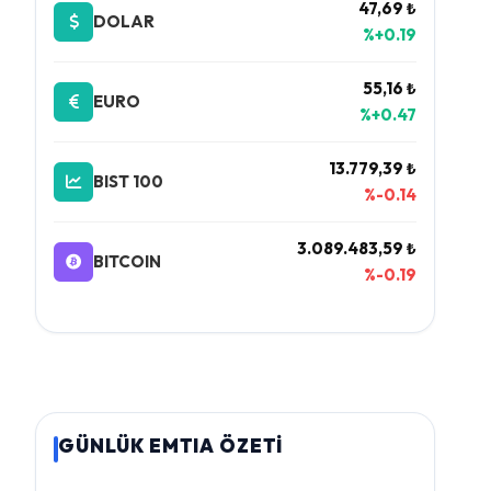
47,69 ₺
DOLAR
%+0.19
55,16 ₺
EURO
%+0.47
13.779,39 ₺
BIST 100
%-0.14
3.089.483,59 ₺
BITCOIN
%-0.19
GÜNLÜK EMTIA ÖZETİ