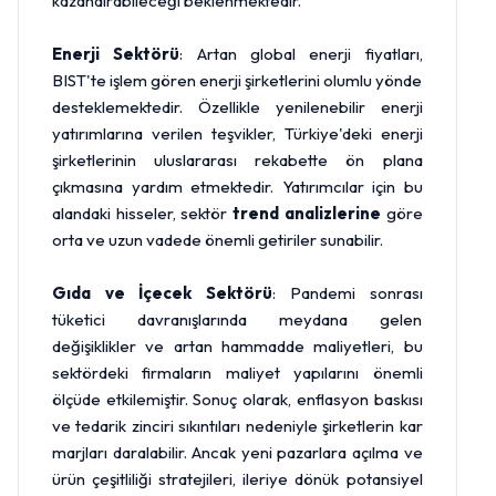
kazandırabileceği beklenmektedir.
Enerji Sektörü
: Artan global enerji fiyatları,
BIST'te işlem gören enerji şirketlerini olumlu yönde
desteklemektedir. Özellikle yenilenebilir enerji
yatırımlarına verilen teşvikler, Türkiye'deki enerji
şirketlerinin uluslararası rekabette ön plana
çıkmasına yardım etmektedir. Yatırımcılar için bu
alandaki hisseler, sektör
trend analizlerine
göre
orta ve uzun vadede önemli getiriler sunabilir.
Gıda ve İçecek Sektörü
: Pandemi sonrası
tüketici davranışlarında meydana gelen
değişiklikler ve artan hammadde maliyetleri, bu
sektördeki firmaların maliyet yapılarını önemli
ölçüde etkilemiştir. Sonuç olarak, enflasyon baskısı
ve tedarik zinciri sıkıntıları nedeniyle şirketlerin kar
marjları daralabilir. Ancak yeni pazarlara açılma ve
ürün çeşitliliği stratejileri, ileriye dönük potansiyel