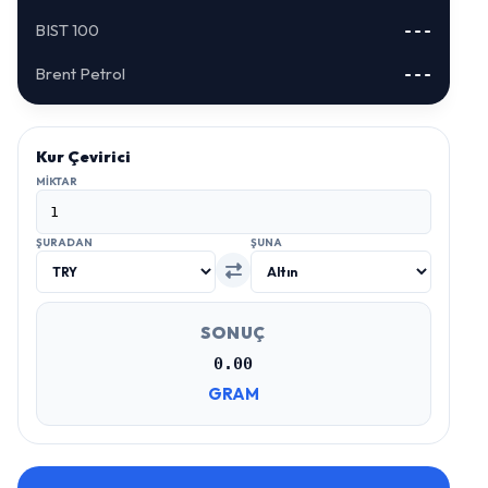
BIST 100
---
Brent Petrol
---
Kur Çevirici
MIKTAR
ŞURADAN
ŞUNA
SONUÇ
0.00
GRAM