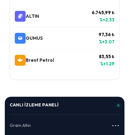
6.745,99 ₺
ALTIN
%+2.33
97,36 ₺
GUMUS
%+3.07
83,55 ₺
Brent Petrol
%+1.29
CANLI İZLEME PANELI
Gram Altın
---