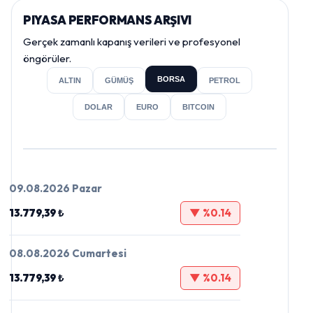
PIYASA PERFORMANS ARŞIVI
Gerçek zamanlı kapanış verileri ve profesyonel
öngörüler.
BORSA
ALTIN
GÜMÜŞ
PETROL
DOLAR
EURO
BITCOIN
09.08.2026 Pazar
13.779,39 ₺
▼ %0.14
08.08.2026 Cumartesi
13.779,39 ₺
▼ %0.14