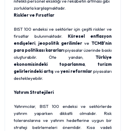
nitelikli personel eksikliği ve rekabetin artması gibi
zorluklarla karşılaşmaktadır.
Riskler ve Fırsatlar
BIST 100 endeksi ve sektörler için çeşitli riskler ve
fırsatlar bulunmaktadır.
Küresel enflasyon
endişeleri
,
jeopolitik gerilimler
ve
TCMB'nin
para politikası kararları
piyasalar üzerinde baskı
oluşturabilir. Öte yandan,
Türkiye
ekonomisindeki toparlanma
,
turizm
gelirlerindeki artış
ve
yeni reformlar
piyasaları
destekleyebilir.
Yatırım Stratejileri
Yatırımcılar, BIST 100 endeksi ve sektörlerde
yatırım yaparken dikkatli olmalıdır. Risk
toleranslarına ve yatırım hedeflerine uygun bir
strateji belirlemeleri önemlidir. Kısa vadeli