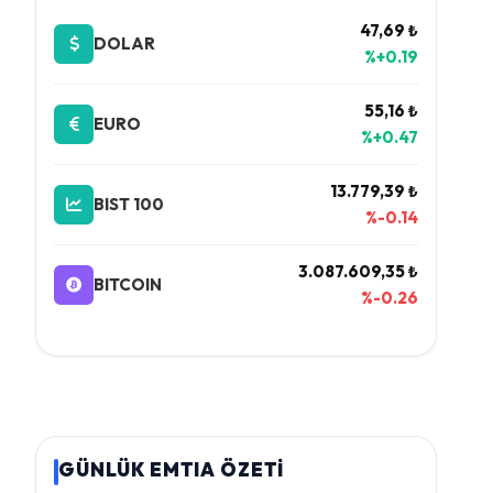
47,69 ₺
DOLAR
%+0.19
55,16 ₺
EURO
%+0.47
13.779,39 ₺
BIST 100
%-0.14
3.087.609,35 ₺
BITCOIN
%-0.26
GÜNLÜK EMTIA ÖZETİ