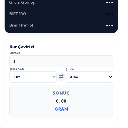
Gram Gümüş
---
BIST 100
---
Brent Petrol
---
Kur Çevirici
MIKTAR
ŞURADAN
ŞUNA
SONUÇ
0.00
GRAM