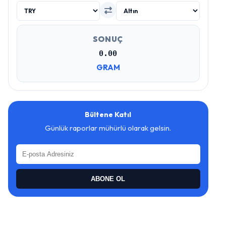
SONUÇ
0.00
GRAM
Bültene Katıl
Günlük raporlar mühürlü olarak gelsin.
ABONE OL