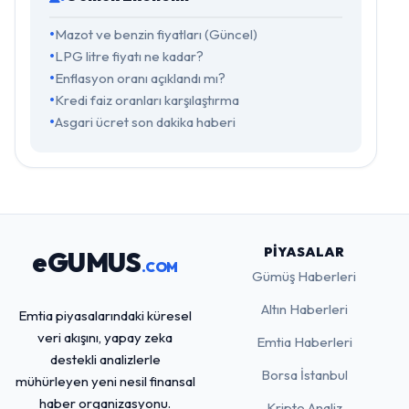
Mazot ve benzin fiyatları (Güncel)
LPG litre fiyatı ne kadar?
Enflasyon oranı açıklandı mı?
Kredi faiz oranları karşılaştırma
Asgari ücret son dakika haberi
PIYASALAR
eGUMUS
.COM
Gümüş Haberleri
Altın Haberleri
Emtia piyasalarındaki küresel
veri akışını, yapay zeka
Emtia Haberleri
destekli analizlerle
Borsa İstanbul
mühürleyen yeni nesil finansal
haber organizasyonu.
Kripto Analiz