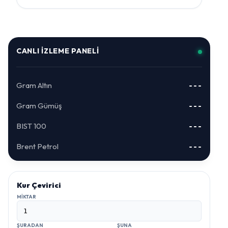
CANLI İZLEME PANELI
Gram Altın
---
Gram Gümüş
---
BIST 100
---
Brent Petrol
---
Kur Çevirici
MIKTAR
ŞURADAN
ŞUNA