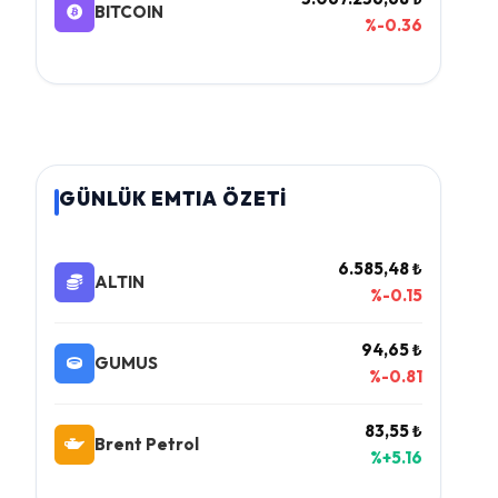
BITCOIN
%-0.36
GÜNLÜK EMTIA ÖZETİ
6.585,48 ₺
ALTIN
%-0.15
94,65 ₺
GUMUS
%-0.81
83,55 ₺
Brent Petrol
%+5.16