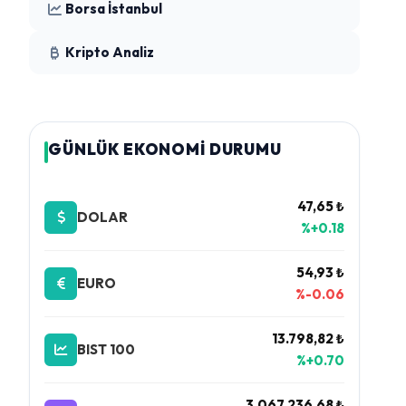
Borsa İstanbul
Kripto Analiz
GÜNLÜK EKONOMİ DURUMU
47,65 ₺
DOLAR
%+0.18
54,93 ₺
EURO
%-0.06
13.798,82 ₺
BIST 100
%+0.70
3.067.236,68 ₺