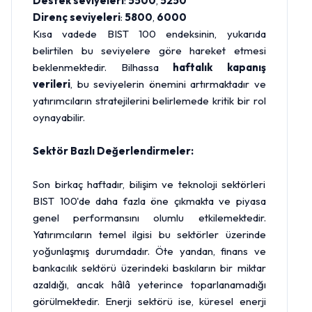
Destek seviyeleri
:
5500
,
5250
Direnç seviyeleri
:
5800
,
6000
Kısa vadede BIST 100 endeksinin, yukarıda
belirtilen bu seviyelere göre hareket etmesi
beklenmektedir. Bilhassa
haftalık kapanış
verileri
, bu seviyelerin önemini artırmaktadır ve
yatırımcıların stratejilerini belirlemede kritik bir rol
oynayabilir.
Sektör Bazlı Değerlendirmeler:
Son birkaç haftadır, bilişim ve teknoloji sektörleri
BIST 100'de daha fazla öne çıkmakta ve piyasa
genel performansını olumlu etkilemektedir.
Yatırımcıların temel ilgisi bu sektörler üzerinde
yoğunlaşmış durumdadır. Öte yandan, finans ve
bankacılık sektörü üzerindeki baskıların bir miktar
azaldığı, ancak hâlâ yeterince toparlanamadığı
görülmektedir. Enerji sektörü ise, küresel enerji